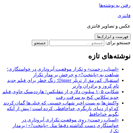
رفتن به نوشته‌ها
فانتزی
عکس و تصاویر فانتزی
فهرست و ابزارک‌ها
جستجو برای:
نوشته‌های تازه
«اسباب زحمت» و تکرار موقعیت آبروداری در خواستگاری؛
شباهت به «پایتخت7» و چرخش بر مدار تکرار
استقبال کم‌رمق از تریلر Digger؛ زنگ خطر برای فیلم جدید
تام کروز و برادران وارنر
شکایت ۱۰۵ میلیون دلاری از نتفلیکس؛ هارددیسک حاوی فیلم
جدید نیکلاس کیج به سرقت رفت
واکنش‌ها به پست اخیر شهاب حسینی که خیلی‌ها گمان کردند
که او از دنیای بازیگری خداحافظی کرده است | پیش از آنکه
بگویم خداحافظ
«اسباب زحمت» روی موقعیت تکراری آبروداری در
خواستگاری دست گذاشته دقیقا مثل «پایتخت7» | برمدار
تکرار