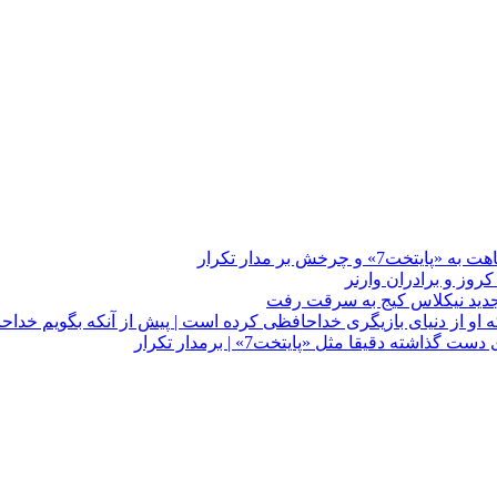
چرخش بر مدار تکرار
 او از دنیای بازیگری خداحافظی کرده است | پیش از آنکه بگویم خداح
دقیقا مثل «پایتخت7» | برمدار تکرار