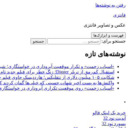
رفتن به نوشته‌ها
فانتزی
عکس و تصاویر فانتزی
فهرست و ابزارک‌ها
جستجو برای:
نوشته‌های تازه
«اسباب زحمت» و تکرار موقعیت آبروداری در خواستگاری؛ شباهت به «پایتخت7» و 
استقبال کم‌رمق از تریلر Digger؛ زنگ خطر برای فیلم جدید تام کروز و برادران وارنر
شکایت ۱۰۵ میلیون دلاری از نتفلیکس؛ هارددیسک حاوی فیلم جدید نیکلاس کیج به سرقت رفت
واکنش‌ها به پست اخیر شهاب حسینی که خیلی‌ها گمان کردند که
«اسباب زحمت» روی موقعیت تکراری آبروداری در خواستگاری دست گذاشته 
.
خرید بک لینک فالو
آپدیت نود 32
پسورد نود 32