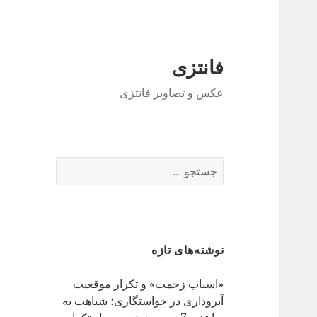
فانتزی
عکس و تصاویر فانتزی
ج
س
ت
ج
و
نوشته‌های تازه
ب
ر
«اسباب زحمت» و تکرار موقعیت
ا
آبروداری در خواستگاری؛ شباهت به
ی