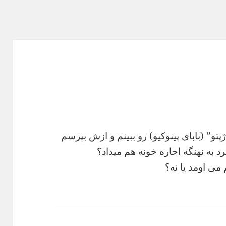
تو‏”‏ (بابای پینوکیو‏)‏ رو ببینم و ازش بپرسم
به نهنگه اجاره خونه هم میداد؟‏
ی اومد یا نه؟‏‏