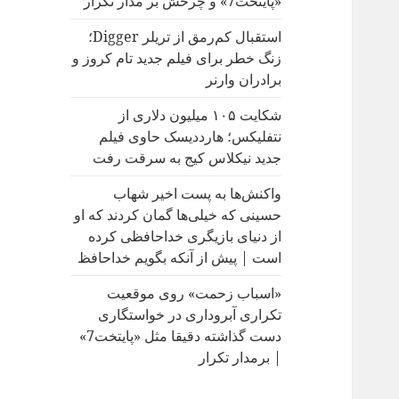
«پایتخت7» و چرخش بر مدار تکرار
:
استقبال کم‌رمق از تریلر Digger؛
زنگ خطر برای فیلم جدید تام کروز و
برادران وارنر
شکایت ۱۰۵ میلیون دلاری از
نتفلیکس؛ هارددیسک حاوی فیلم
جدید نیکلاس کیج به سرقت رفت
واکنش‌ها به پست اخیر شهاب
حسینی که خیلی‌ها گمان کردند که او
از دنیای بازیگری خداحافظی کرده
است | پیش از آنکه بگویم خداحافظ
«اسباب زحمت» روی موقعیت
تکراری آبروداری در خواستگاری
دست گذاشته دقیقا مثل «پایتخت7»
| برمدار تکرار