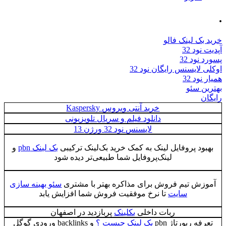
 لینک فالو
د 32
د 32
ایسنس رایگان نود 32
 32
 سئو
خرید آنتی ویروس Kaspersky
دانلود فیلم و سریال تلویزیونی
لایسنس نود 32 ورژن 13
د پروفایل لینک به کمک خرید بک‌لینک ترکیبی
بک لینک pbn
و
لینک‌پروفایل شما طبیعی‌تر دیده شود
ش تیم فروش برای مذاکره بهتر با مشتری
سئو بهینه سازی
سایت
تا نرخ موفقیت فروش شما افزایش یابد
ربات داخلی
بکلینک
پربازدید در اصفهان
 رپورتاژ pbn
بک لینک چیست ؟
و backlinks ورودی گوگل