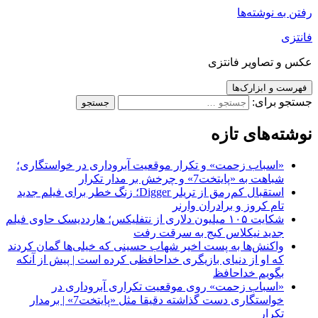
 نوشته‌ها
تصاویر فانتزی
و ابزارک‌ها
برای:
‌های تازه
اسباب زحمت» و تکرار موقعیت آبروداری در خواستگاری؛
باهت به «پایتخت7» و چرخش بر مدار تکرار
استقبال کم‌رمق از تریلر Digger؛ زنگ خطر برای فیلم جدید
ام کروز و برادران وارنر
شکایت ۱۰۵ میلیون دلاری از نتفلیکس؛ هارددیسک حاوی فیلم
دید نیکلاس کیج به سرقت رفت
اکنش‌ها به پست اخیر شهاب حسینی که خیلی‌ها گمان کردند
ه او از دنیای بازیگری خداحافظی کرده است | پیش از آنکه
گویم خداحافظ
اسباب زحمت» روی موقعیت تکراری آبروداری در
خواستگاری دست گذاشته دقیقا مثل «پایتخت7» | برمدار
کرار