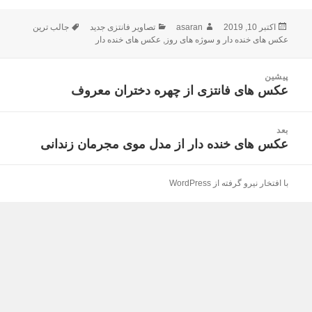
اکتبر 10, 2019
ارسال
asaran
نویسنده
دسته‌ها
تصاویر فانتزی جدید
برچسب‌ها
جالب ترین
شده
عکس های خنده دار و سوژه های روز
,
عکس های خنده دار
در
راهبری
پیشین
نوشته
عکس های فانتزی از چهره دختران معروف
نوشته
قبلی:
بعد
عکس های خنده دار از مدل موی مجرمان زندانی
نوشته
بعدی:
با افتخار نیرو گرفته از WordPress