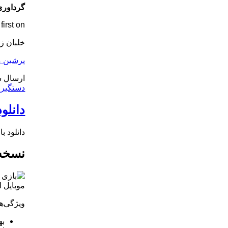
گرداوری
rst on .
خلبان ز
پرشین م
ارسال ش
دستگیر
,
دانلود ر
دانلود بازی
نسخه 
ویژگی‌ها
به