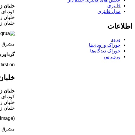
فانتزی
خلبان ز
مدل فانتزی
کودتای ت
خلبان ز
خلبان ز
اطلاعات
ورود
مشرق
خوراک ورودی‌ها
خوراک دیدگاه‌ها
گرداوری
وردپرس
rst on .
خلبان
خلبان ز
کودتای ت
خلبان ز
خلبان ز
(image)
مشرق