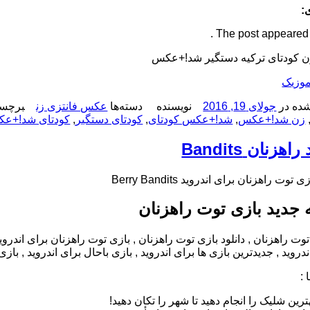
:
The post appeared fi
ن کودتای ترکیه دستگیر شد!+عکس
وزیک
ده در
جولای 19, 2016
نویسنده
دسته‌ها
عکس فانتزی زن
برچسب
زن شد!+عکس
,
شد!+عکس کودتای
,
کودتای دستگیر
,
کودتای شد!+ع
اهزنان Bandits
 توت راهزنان برای اندروید Berry Bandits
جدید بازی توت راهزنان
 :
ترین شلیک را انجام دهید تا شهر را تکان دهید!