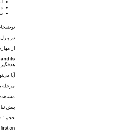
ان
در
سا
توضیحات
در پازل
از مهارت
Bandits
هدفگیری
آیا می‌ت
مرحله ب
مشاهده ک
پیش نیاز : اند
حجم : ۶۰.۷۰ مگابایت
rst on .