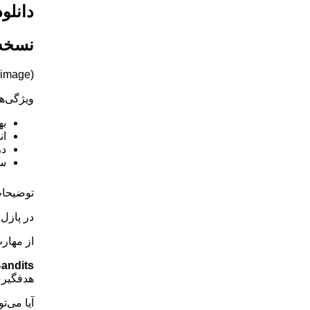
دانلود 
نسخه 
(image)
ویژگی‌ها
به
ان
در
سا
توضیحات
در پازل
از مهارت
Bandits
هدفگیری
آیا می‌ت