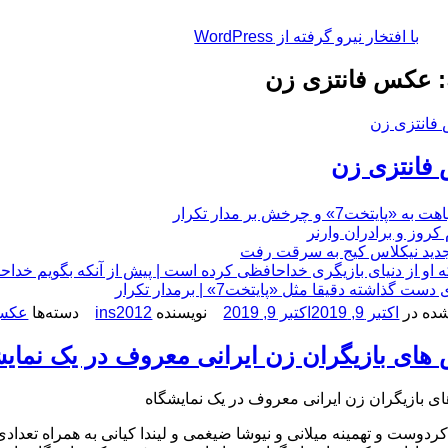
با افتخار نیرو گرفته از WordPress
 عکس فانتزی زن
فانتزی زن
چرخش بر مدار تکرار
 او از دنیای بازیگری خداحافظی کرده است | پیش از آنکه بگویم خداح
 دقیقا مثل «پایتخت7» | برمدار تکرار
ده در
اکتبر 9, 2019
اکتبر 9, 2019
نویسنده
ins2012
دسته‌ها
عکس 
ای بازیگران زن ایرانی معروف در یک نمایش
 بازیگران زن ایرانی معروف در یک نمایشگاه
کردوست و تهمینه میلانی و نیوشا ضیغمی و لیندا کیانی به همراه تعدا