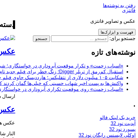
رفتن به نوشته‌ها
فانتزی
عکس و تصاویر فانتزی
دسته:
فهرست و ابزارک‌ها
جستجو برای:
عکس 
نوشته‌های تازه
«اسباب زحمت» و تکرار موقعیت آبروداری در خواستگاری؛ شباهت به «پایتخت7» و 
استقبال کم‌رمق از تریلر Digger؛ زنگ خطر برای فیلم جدید تام کروز و برادران وارنر
شکایت ۱۰۵ میلیون دلاری از نتفلیکس؛ هارددیسک حاوی فیلم جدید نیکلاس کیج به سرقت رفت
واکنش‌ها به پست اخیر شهاب حسینی که خیلی‌ها گمان کردند که
«اسباب زحمت» روی موقعیت تکراری آبروداری در خواستگاری دست گذاشته
ارسال ش
.
عکس ه
خرید بک لینک فالو
عکس های
آپدیت نود 32
پسورد نود 32
الناز شا
اوکلی لایسنس رایگان نود 32