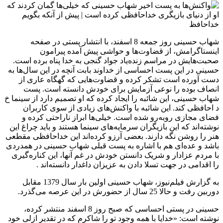
شهاب حسینی روز جمعه 8 اسفند، با انتشار پستی در صفحه
اینستاگرامش، از قضاوت‌ها و حواشی پیش آمده پیرامون
صحبت‌هایش در مراسم زنده‌یاد جواد گنجی به خدا پناه برده است.
حسینی در این پست احساسی از خداوند بابت آنچه در این سال‌ها به
دست آورده است تشکر کرده و قضاوت‌هایی که گهگاه عاری از
انصاف بوده را نوعی آزمایش برای خودش دانسته است. پست
شهاب حسینی، این شائبه را ایجاد کرده که او تصمیم دارد از سینما خ
د احافظی کند. این شائبه با واکنش‌های زیادی از سوی کاربران
فضای مجازی روبه‌رو شده است. خیلی‌ها ابراز ناراحتی کرده و
نوشته‌اند که این بازیگران سرمایه‌های سینما هستند و باید چراغ این
هنر را روشن نگه دارند. بعضی آرزو کرده‌اند این خداحافظی مقطعی
باشد و عده‌ای هم با اشاره به پست قبلی‌ شهاب حسینی در همدردی
با مردم عزادار و شریک دانستن خودش در غم آنها، این کناره‌گیری
را اقدامی در جهت تسلا دادن به عزیزان داغدار دانسته‌اند .
به گزارش فیلم‌نیوز، شهاب حسینی اولین بار سال 1379 مقابل
دوربین رفت و حالا 25 سال از حضورش در این عرصه می‌گذرد.
حسینی در پستی احساسی که صبح روز 8 اسفند منتشر کرده،
نوشته است: «خدایا با همه وجود تو را شاکرم که در تقدیر ازلی خود