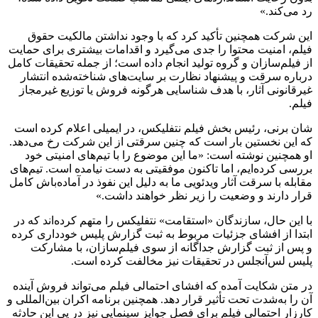
رد می‌کند.»
این شرکت همچنین تأکید کرد که با وجود نداشتن مالکیت حقوق
فیلم، امنیت محتوا را جدی می‌گیرد و اقدامات بیشتری برای حمایت
از فیلم‌سازان و گروه تولید انجام داده است؛ از جمله تحقیقات کامل
درباره سرقت و پیشنهاد نظارت بر سایت‌های شناخته‌شده انتشار
غیرقانونی آثار، با هدف شناسایی هرگونه فروش یا توزیع غیرمجاز
فیلم.
شان برنی، رئیس بخش فیلم نتفلیکس، در ایمیلی اعلام کرده است
که این نخستین بار است که چنین سرقتی از این شرکت رخ می‌دهد.
او همچنین نوشته است: «ما این موضوع را با تیم‌های امنیتی خود
بررسی کرده‌ایم، اما تاکنون موفقیتی به دست نیامده است. تیم‌های
مقابله با سرقت آثار ویدئویی ما به دلیل این نفوذ در آماده‌باش کامل
قرار دارند و وضعیت را زیر نظر خواهند داشت.»
با این حال، سازندگان «استقامت» نتفلیکس را متهم کرده‌اند که در
ابتدا از افشای جزئیات مربوط به ثبت گزارش پلیس خودداری کرده
و پس از ثبت گزارش جداگانه از سوی فیلم‌سازان، با مشارکت
پلیس لس‌آنجلس در تحقیقات نیز مخالفت کرده است.
در متن شکایت آمده که افشای احتمالی فیلم می‌تواند فروش آینده
آن را به‌شدت تحت تأثیر قرار دهد. همچنین برنامه اکران بین‌المللی و
کارزار احتمالی فیلم برای فصل جوایز سینمایی نیز در پی این حادثه