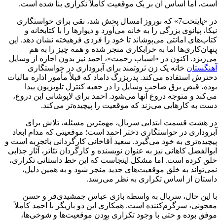
است، اما اساس آن بر یک موقعیت کاملاً تکراری بنا شده است.
در «پایتخت7» که نوروز امسال پخش شد، نقی برای خواستگاری
نیکا، پیانوی بزرگی را به خانه می‌آورد و دیوارها را با کتابخانه و
کتاب‌های امانتی می‌پوشاند تا خود را فردی فرهیخته نشان دهد. این
پنهان‌کاری‌ها اما به خرابکاری منجر شده و همه چیز را به هم
می‌ریزد. اکنون در «اسباب زحمت»، احمد نیز بدون اجازه از وسایل
آهنگستان
خانه یک زن ثروتمند برای آبروداری در خواستگاری
دخترش استفاده می‌کند. پدربزرگ داماد که قبلاً مأمور اداره مالیات
بوده، قبض برق صاحب وسایل را در جعبه کنترل تلویزیون پیدا
می‌کند و متوجه دروغ آنها می‌شود. احمد برای لاپوشانی این دروغ،
دست به کارهایی می‌زند که موقعیت را پیچیده‌تر می‌کند.
در هشت قسمت ابتدایی سریال، مهمترین مسئله، تلاش برای
آبروداری در خواستگاری دختر احمد است؛ موقعیتی که مدام ابعاد
پیچیده‌تری به خود می‌گیرد. سعید آقاخانی کارگردانی باتجربه است و
ابوالفضل کاهانی نیز به عنوان نویسنده و کارگردان تئاتر، آثار جذابی
خلق کرده است. اما مشکل اینجاست که این خط داستانی تکراری،
نمی‌تواند به خلق موقعیت‌های جدید منجر شود و به همین دلیل،
داستان از اساس تکراری به نظر می‌رسد.
با این حال، سریال به واسطه بازی عباس جمشیدی‌فر و حسن
معجونی، سرگرم‌کننده است. همکاری این دو بازیگر با احمد کاملاً
موفق بوده و حتی با وجود تکراری بودن موقعیت‌ها و شوخی‌ها،