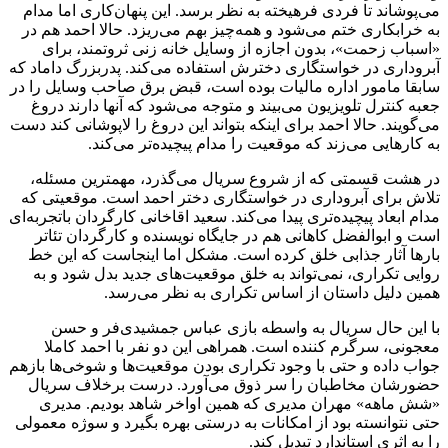
می‌پوشاند تا فردی فرهیخته به نظر برسد. این پنهان‌کاری اما مدام
به خرابکاری ختم می‌شود و همه‌چیز بهم می‌ریزد. حالا احمد هم در
«اسباب زحمت»، بدون اجازه از وسایل خانه زنی ثروتمند، برای
آبروداری در خواستگاری دخترش استفاده می‌کند. پدربزرگ داماد که
سابقا مامور اداره مالیات بوده است، قبض برق صاحب وسایل را در
جعبه کنترل تلویزیون می‌بیند و متوجه می‌شود که آنها دارند دروغ
می‌گویند. حالا احمد برای اینکه بتواند این دروغ را لاپوشانی کند دست
به کارهایی می‌زند که موقعیت را مدام پیچیده‌تر می‌کند.
در هشت قسمتی که از شروع سریال می‌گذرد، مهمترین مسئله،
تلاش برای آبروداری در خواستگاری دختر احمد است. موقعیتی که
مدام ابعاد پیچیده‌تری پیدا می‌کند. سعید اقاخانی کارگردان باتجربه‌ای
است و ابوالفضل کاهانی هم در جایگاه نویسنده و کارگردان تئاتر
بارها آثار جذابی خلق کرده است. مشکل اما اینجاست که این خط
روایی تکراری، نمی‌تواند به خلق موقعیت‌های جدید بدل شود و به
همین دلیل داستان از اساس تکراری به نظر می‌رسد.
با این حال سریال به واسطه بازی عباس جمشیدی‌فر و حسن
معجونی، سرگرم کننده است. همراهی این دو نفر با احمد کاملا
جواب داده و حتی با وجود تکراری بودن موقعیت‌ها و شوخی‌ها بازهم
حضورشان مخاطبان را سر ذوق می‌آورد. درست برخلاف سریال
«شش ماهه» مهران مدیری که همین اواخر شاهد بودیم. مدیری
حتی نتوانسته بود از امکانات به درستی بهره بگیرد و سوژه معمولی
را به اثری استاندارد تبدیل کند.