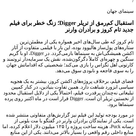
/
سینمای جهان
استقبال کم‌رمق از تریلر Digger؛ زنگ خطر برای فیلم
جدید تام کروز و برادران وارنر
تام کروز که طی سال‌های اخیر همواره یکی از مطمئن‌ترین
ستاره‌های پول‌ساز هالیوود بوده، این بار با فیلمی متفاوت از آثار
اکشن همیشگی‌اش به سینماها بازمی‌گردد. در Digger، او با گریم
سنگین و چهره‌ای کاملاً دگرگون‌شده، نقش یک سرمایه‌دار ثروتمند و
کارتونی اهل تگزاس را بازی می‌کند؛ شخصیتی که اقداماتش جهان
را به سوی فاجعه و نابودی سوق می‌دهد.
فضای فیلم، برخلاف پروژه‌های اکشن کروز، بیشتر به یک هجویه
سیاسی ابزورد شباهت دارد. همین تفاوت بنیادین، در کنار کمپین
تبلیغاتی نه‌چندان پرقدرت فیلم، احتمالاً یکی از دلایل استقبال محدود
از نخستین تریلر آن است. Digger قرار است در ماه اکتبر روی پرده
سینماها برود.
در مورد بودجه تولید این فیلم نیز گزارش‌های متفاوتی منتشر شده
است. یکی از نمایندگان برادران وارنر در گفتگو با مت بلونی از
رسانه Puck، هزینه ساخت پروژه را ۱۲۵ میلیون دلار اعلام کرده، اما
منابع داخلی رقم واقعی را بسیار بالاتر می‌دانند. یکی از این منابع