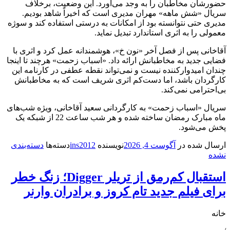
حضورشان مخاطبان را به وجد می‌آورد. این وضعیت، برخلاف
سریال «شش ماهه» مهران مدیری است که اخیراً شاهد بودیم.
مدیری حتی نتوانسته بود از امکانات به درستی استفاده کند و سوژه
معمولی را به اثری استاندارد تبدیل نماید.
آقاخانی پس از فصل آخر «نون خ»، هوشمندانه عمل کرد و اثری با
فضایی جدید به مخاطبانش ارائه داد. «اسباب زحمت» هرچند تا اینجا
چندان امیدوارکننده نیست و نمی‌تواند نقطه عطفی در کارنامه این
کارگردان باشد، اما دست‌کم اثری شریف است که به مخاطبانش
بی‌احترامی نمی‌کند.
سریال «اسباب زحمت» به کارگردانی سعید آقاخانی، ویژه شب‌های
ماه مبارک رمضان ساخته شده و هر شب ساعت 22 از شبکه یک
پخش می‌شود.
ارسال شده در
آگوست 4, 2026
نویسنده
ins2012
دسته‌ها
دسته‌بندی
نشده
استقبال کم‌رمق از تریلر Digger؛ زنگ خطر
برای فیلم جدید تام کروز و برادران وارنر
خانه