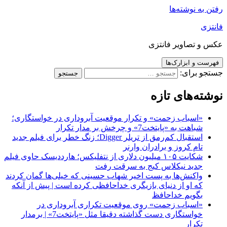
رفتن به نوشته‌ها
فانتزی
عکس و تصاویر فانتزی
فهرست و ابزارک‌ها
جستجو برای:
نوشته‌های تازه
«اسباب زحمت» و تکرار موقعیت آبروداری در خواستگاری؛
شباهت به «پایتخت7» و چرخش بر مدار تکرار
استقبال کم‌رمق از تریلر Digger؛ زنگ خطر برای فیلم جدید
تام کروز و برادران وارنر
شکایت ۱۰۵ میلیون دلاری از نتفلیکس؛ هارددیسک حاوی فیلم
جدید نیکلاس کیج به سرقت رفت
واکنش‌ها به پست اخیر شهاب حسینی که خیلی‌ها گمان کردند
که او از دنیای بازیگری خداحافظی کرده است | پیش از آنکه
بگویم خداحافظ
«اسباب زحمت» روی موقعیت تکراری آبروداری در
خواستگاری دست گذاشته دقیقا مثل «پایتخت7» | برمدار
تکرار