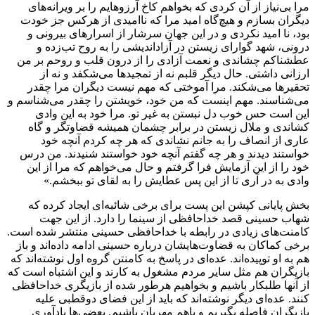
مرا بی‌نیاز از آن کردی که بخواهم کاخ آرزوهایم را بر ویرانه‌های
دیگران بسازم و هیچ‌گاه امید مرا که ناامیدی از هرکس جز خودت
بود، نا امید نکردی و در این جهان سرشار از اسرارهای بیرونی و
درونی، شهد گوارای زیستن در آزاداندیشی را به روح تب‌زده و
عطشناکم چشاندی و نعمت آزادی را از درون قلب و روحم بر من
ارزانی داشتی. حال دیگر قلبم نه از تمجیدها می‌شکفد و نه از
تحقیرها می‌شکند. مرا آموختی که مهم نیست دیگران مرا چقدر
می‌شناسند. مهم اینست که من خود، خویشتن را چقدر می‌شناسم و
این است حس خوب دل نبستن به غیر تو. مرا خود به این وادی
کشاندی و ملال زیستن در برابر چشمان همیشه قضاوتگر و گاه
عاری از انصاف را به جانم نشاندی که هر چه کردم آنچه خود
خواستند دیدند و هر چه گفتم آنچه خود خواستند شنیدند. من درس
خود را از این آزمایش فرا گرفتم و حال می‌خواهم که مرا از این
وادی به در آری تا از این پس عطایش را به لقای تو ببخشم.»
بخش پایانی کپشن این پست برای برخی شائبه‌ای ایجاد کرده که
شهاب حسینی قصد خداحافظی از سینما را دارد. از این جهت
کامنت‌های زیادی در رابطه با خداحافظی حسینی منتشر شده است.
برخی کماکان به قضاوت‌هایشان درباره حسینی ادامه داده‌اند و باز
هم به او توپیده‌اند. عده‌ای در پاسخ به کامنتن گروه اول نوشته‌اند که
بازیگران هم مثل سایر مردم مشغول به کارند و این اشتباه است که
از آنها طلبکار باشیم و بخواهیم هرطور شده از بازیگری خداحافظی
کنند. عده‌ای دیگر نوشته‌اند که باید از این فضای دوقطبی علیه
بازیگران فاصله بگیریم و باهم مهربان باشیم. بعضی‌ها یادآوری