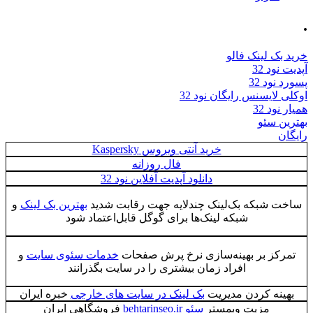
.
خرید بک لینک فالو
آپدیت نود 32
پسورد نود 32
اوکلی لایسنس رایگان نود 32
همیار نود 32
بهترین سئو
رایگان
خرید آنتی ویروس Kaspersky
فال روزانه
دانلود آپدیت آفلاین نود 32
ساخت شبکه بک‌لینک چندلایه جهت رقابت شدید
بهترین بک لینک
و
شبکه لینک‌ها برای گوگل قابل‌اعتماد شود
تمرکز بر بهینه‌سازی نرخ پرش صفحات
خدمات سئوی سایت
و
افراد زمان بیشتری را در سایت بگذرانند
بهینه کردن مدیریت
بک لینک در سایت های خارجی
خبره ایران
مزیت وبمستر
سئو behtarinseo.ir
فروشگاهی ایران