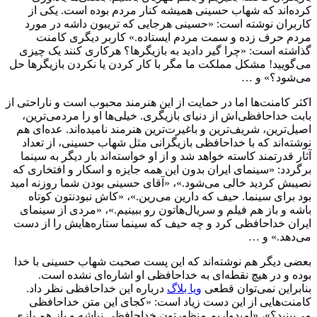
کرده‌اند که شهاب حسینی همیشه کنار مردم بوده است. یکی از
کاربران نوشته است: «حسینی هرجایی که تریبون داشه در مورد
مردم حرف زده و سمت مردم ایستاده.» کاربر دیگری کامنت
گذاشته است: «چرا گیر دادید به بازیگرها؟ هرکاری کنند یک چیزی
می‌گویید! مشکل مملکت ما مگر با کار کردن یا نکردن بازیگرها حل
می‌شود؟» و …
اکثر کامنت‌ها اما در حمایت از این هنرمند محبوب است و ناراحتی از
بابت خداحافظی‌اش از دنیای بازیگری. خیلی‌ها او را مردمی‌ترین،
اصیل‌ترین، شریف‌ترین و باغیرت‌ترین هنرمند نامیده‌اند. عده‌ای هم
نوشته‌اند که با خداحافظی بازیگرانی مثل شهاب حسینی، از تعداد
آثار قدرتمند کاسته خواهد شد و از او خواسته‌اند بار دیگر به سینما
برگردد: «سینمای ایران بدون این همه جایزه و اسکار و افتخاری که
نصیبش کردید خالی می‌شود.»، «آقای حسینی بودن شما روزنه امید
بود برای سینما. حیف که دارین می‌رین.»، «کاش نبودنتون کوتاه
باشه و باز هم فیلم و سریال‌هاتون رو ببینیم.»، «مردی از سینمای
ایران خداحافظی کرد و چه حیف که سینما ستاره‌هایش را از دست
می‌دهد.» و …
بعضی دیگر هم نوشته‌اند که این پست صحبت شهاب حسینی با خدا
بوده و در هیچ نقطه‌ای به خداحافظی او اشاره‌ای نشده است.
بنابراین نمی‌توان قطعی
ویا بلاگ
درباره این خداحافظی نظر داد.
کامنت‌هایی از این دست زیاد است: «کجای این متن خداحافظی
می‌بینید؟»، «امیدواریم منظورتون خداحافظی نباشه و باز هم بازی