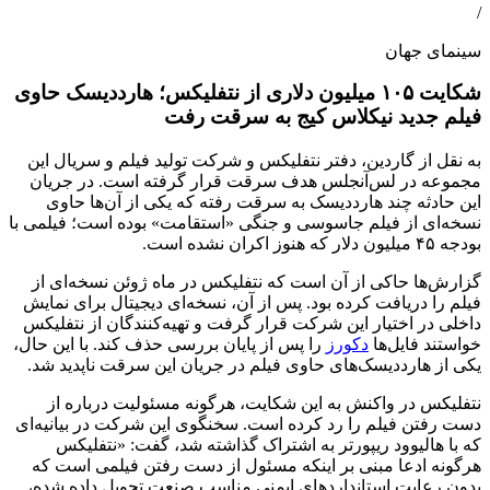
/
سینمای جهان
شکایت ۱۰۵ میلیون دلاری از نتفلیکس؛ هارددیسک حاوی
فیلم جدید نیکلاس کیج به سرقت رفت
به نقل از گاردین، دفتر نتفلیکس و شرکت تولید فیلم و سریال این
مجموعه در لس‌آنجلس هدف سرقت قرار گرفته است. در جریان
این حادثه چند هارددیسک به سرقت رفته که یکی از آن‌ها حاوی
نسخه‌ای از فیلم جاسوسی و جنگی «استقامت» بوده است؛ فیلمی با
بودجه ۴۵ میلیون دلار که هنوز اکران نشده است.
گزارش‌ها حاکی از آن است که نتفلیکس در ماه ژوئن نسخه‌ای از
فیلم را دریافت کرده بود. پس از آن، نسخه‌ای دیجیتال برای نمایش
داخلی در اختیار این شرکت قرار گرفت و تهیه‌کنندگان از نتفلیکس
خواستند فایل‌ها
دکورز
را پس از پایان بررسی حذف کند. با این حال،
یکی از هارددیسک‌های حاوی فیلم در جریان این سرقت ناپدید شد.
نتفلیکس در واکنش به این شکایت، هرگونه مسئولیت درباره از
دست رفتن فیلم را رد کرده است. سخنگوی این شرکت در بیانیه‌ای
که با هالیوود ریپورتر به اشتراک گذاشته شد، گفت: «نتفلیکس
هرگونه ادعا مبنی بر اینکه مسئول از دست رفتن فیلمی است که
بدون رعایت استانداردهای ایمنی مناسب صنعت تحویل داده شده،