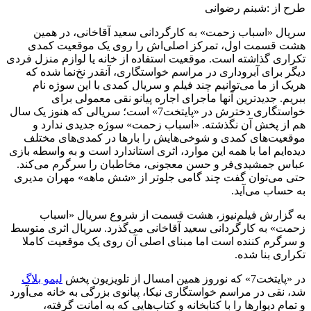
طرح از :شبنم رضوانی
سریال «اسباب زحمت» به کارگردانی سعید آقاخانی، در همین
هشت قسمت اول، تمرکز اصلی‌اش را روی یک موقعیت کمدی
تکراری گذاشته است. موقعیت استفاده از خانه یا لوازم منزل فردی
دیگر برای آبروداری در مراسم خواستگاری، آنقدر نخ‌نما شده که
هریک از ما می‌توانیم چند فیلم و سریال کمدی با این سوژه نام
ببریم. جدیدترین آنها ماجرای اجاره پیانو نقی معمولی برای
خواستگاری دخترش در «پایتخت7» است؛ سریالی که هنوز یک سال
هم از پخش آن نگذشته. «اسباب زحمت» سوژه جدیدی ندارد و
موقعیت‌های کمدی و شوخی‌هایش را بارها در کمدی‌های مختلف
دیده‌ایم اما با همه این موارد، اثری استاندارد است و به واسطه بازی
عباس جمشیدی‌فر و حسن معجونی، مخاطبان را سرگرم می‌کند.
حتی می‌توان گفت چند گامی جلوتر از «شش ماهه» مهران مدیری
به حساب می‌آید.
به گزارش فیلم‌نیوز، هشت قسمت از شروع سریال «اسباب
زحمت» به کارگردانی سعید آقاخانی می‌گذرد. سریال اثری متوسط
و سرگرم کننده است اما مبنای اصلی آن روی یک موقعیت کاملا
تکراری بنا شده.
در «پایتخت7» که نوروز همین امسال از تلویزیون پخش
لیمو بلاگ
شد، نقی در مراسم خواستگاری نیکا، پیانوی بزرگی به خانه می‌آورد
و تمام دیوارها را با کتابخانه و کتاب‌هایی که به امانت گرفته،