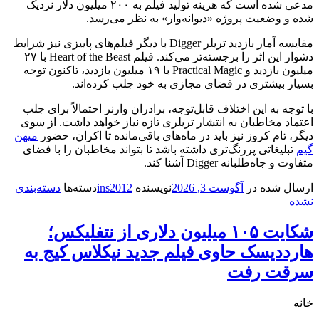
مدعی شده است که هزینه تولید فیلم به ۲۰۰ میلیون دلار نزدیک
شده و وضعیت پروژه «دیوانه‌وار» به نظر می‌رسد.
مقایسه آمار بازدید تریلر Digger با دیگر فیلم‌های پاییزی نیز شرایط
دشوار این اثر را برجسته‌تر می‌کند. فیلم Heart of the Beast با ۲۷
میلیون بازدید و Practical Magic با ۱۹ میلیون بازدید، تاکنون توجه
بسیار بیشتری در فضای مجازی به خود جلب کرده‌اند.
با توجه به این اختلاف قابل‌توجه، برادران وارنر احتمالاً برای جلب
اعتماد مخاطبان به انتشار تریلری تازه نیاز خواهد داشت. از سوی
دیگر، تام کروز نیز باید در ماه‌های باقی‌مانده تا اکران، حضور
میهن
گیم
تبلیغاتی پررنگ‌تری داشته باشد تا بتواند مخاطبان را با فضای
متفاوت و جاه‌طلبانه Digger آشنا کند.
ارسال شده در
آگوست 3, 2026
نویسنده
ins2012
دسته‌ها
دسته‌بندی
نشده
شکایت ۱۰۵ میلیون دلاری از نتفلیکس؛
هارددیسک حاوی فیلم جدید نیکلاس کیج به
سرقت رفت
خانه