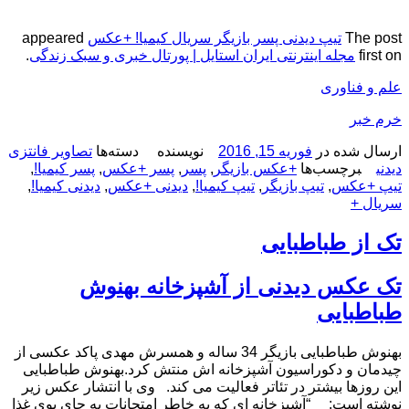
The post
تیپ دیدنی پسر بازیگر سریال کیمیا! +عکس
appeared
first on
مجله اینترنتی ایران استایل | پورتال خبری و سبک زندگی
.
علم و فناوری
خرم خبر
ارسال شده در
فوریه 15, 2016
نویسنده
دسته‌ها
تصاویر فانتزی
دیدنی
برچسب‌ها
+عکس بازیگر
,
پسر
,
پسر +عکس
,
پسر کیمیا!
,
تیپ +عکس
,
تیپ بازیگر
,
تیپ کیمیا!
,
دیدنی +عکس
,
دیدنی کیمیا!
,
سریال +
تک از طباطبایی
تک عکس دیدنی از آشپزخانه بهنوش
طباطبایی
بهنوش طباطبایی بازیگر 34 ساله و همسرش مهدی پاکد عکسی از
چیدمان و دکوراسیون آشپزخانه اش منتش کرد.بهنوش طباطبایی
این روزها بیشتر در تئاتر فعالیت می کند. وی با انتشار عکس زیر
نوشته است: “آشپزخانه ای كه به خاطر امتحانات به جای بوی غذا