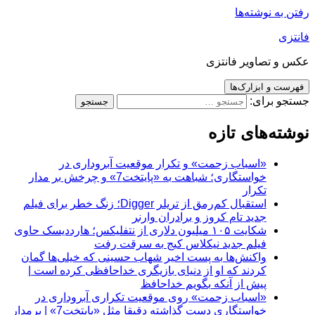
رفتن به نوشته‌ها
فانتزی
عکس و تصاویر فانتزی
فهرست و ابزارک‌ها
جستجو برای:
نوشته‌های تازه
«اسباب زحمت» و تکرار موقعیت آبروداری در
خواستگاری؛ شباهت به «پایتخت7» و چرخش بر مدار
تکرار
استقبال کم‌رمق از تریلر Digger؛ زنگ خطر برای فیلم
جدید تام کروز و برادران وارنر
شکایت ۱۰۵ میلیون دلاری از نتفلیکس؛ هارددیسک حاوی
فیلم جدید نیکلاس کیج به سرقت رفت
واکنش‌ها به پست اخیر شهاب حسینی که خیلی‌ها گمان
کردند که او از دنیای بازیگری خداحافظی کرده است |
پیش از آنکه بگویم خداحافظ
«اسباب زحمت» روی موقعیت تکراری آبروداری در
خواستگاری دست گذاشته دقیقا مثل «پایتخت7» | برمدار