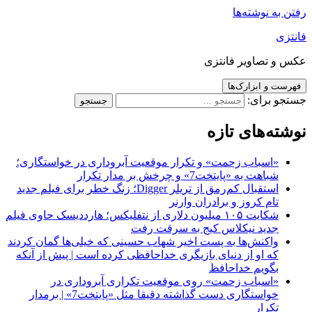
رفتن به نوشته‌ها
فانتزی
عکس و تصاویر فانتزی
فهرست و ابزارک‌ها
جستجو برای:
نوشته‌های تازه
«اسباب زحمت» و تکرار موقعیت آبروداری در خواستگاری؛
شباهت به «پایتخت7» و چرخش بر مدار تکرار
استقبال کم‌رمق از تریلر Digger؛ زنگ خطر برای فیلم جدید
تام کروز و برادران وارنر
شکایت ۱۰۵ میلیون دلاری از نتفلیکس؛ هارددیسک حاوی فیلم
جدید نیکلاس کیج به سرقت رفت
واکنش‌ها به پست اخیر شهاب حسینی که خیلی‌ها گمان کردند
که او از دنیای بازیگری خداحافظی کرده است | پیش از آنکه
بگویم خداحافظ
«اسباب زحمت» روی موقعیت تکراری آبروداری در
خواستگاری دست گذاشته دقیقا مثل «پایتخت7» | برمدار
تکرار