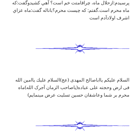
پرسيدم:ازحلال ماه، چراقامتت خم است؟ آهي كشيدوگفت:كه
ماه محرم است.گفتم: كه چيست محرم؟باناله گفت:ماه عزاي
اشرف اولادآدم است
السلام عليكم يااباصالح المهدى (عج)السلام عليك ياامين الله
فى ارض وحجته على عباده(ياصاحب الزمان آجرک الله)ماه
محرم بر شما وعاشقان حسين تسليت عرض مينمايم)