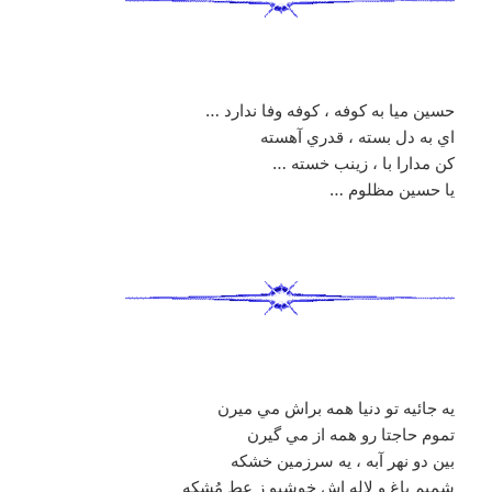
حسين ميا به کوفه ، کوفه وفا ندارد …
اي به دل بسته ، قدري آهسته
کن مدارا با ، زينب خسته …
يا حسين مظلوم …
يه جائيه تو دنيا همه براش مي ميرن
تموم حاجتا رو همه از مي گيرن
بين دو نهر آبه ، يه سرزمين خشکه
شميم باغ و لاله اش خوشبو ز عط مُشکه