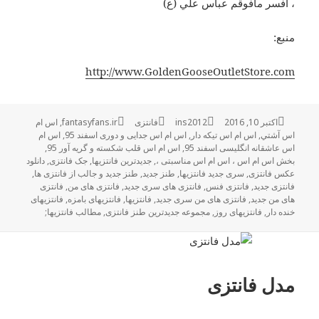
، افسر مافوقم عباس علي (ع)
منبع:
http://www.GoldenGooseOutletStore.com
اکتبر 10, 2016
ارسال
نویسنده
ins2012
فانتزی
دسته‌ها
برچسب‌ها
fantasyfans.ir
,
اس ام
شده
اس آشتي
,
اس ام اس تیکه دار
,
اس ام اس جدایی و دوری اسفند 95
,
اس ام
در
اس عاشقانه انگلیسی اسفند 95
,
اس ام اس قلب شکسته و گریه آور 95
,
بخش اس ام اس ، اس ام اس مناسبتی ،
,
جدیدترین فانتزیها
,
جک فانتزی
,
دانلود
عکس فانتزی
,
سری جدید فانتزیها
,
طنز جدید
,
طنز جدید و جالب از فانتزی ها
,
فانتزی جدید
,
فانتزی فنس
,
فانتزی های سری جدید
,
فانتزی های من
,
فانتزی
های من جدید
,
فانتزی های من سری جدید
,
فانتزیها
,
فانتزیهای بامزه
,
فانتزیهای
خنده دار
,
فانتزیهای روز
,
مجموعه جدیدترین طنز فانتزی
,
مطالب فانتزیها;
مدل فانتزی