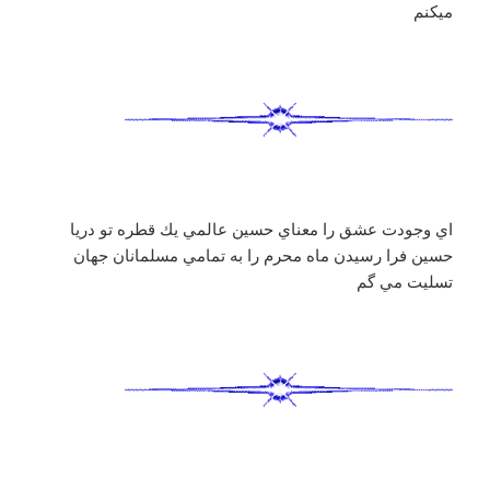
ميكنم
اي وجودت عشق را معناي حسين عالمي يك قطره تو دريا
حسين فرا رسيدن ماه محرم را به تمامي مسلمانان جهان
تسليت مي گم