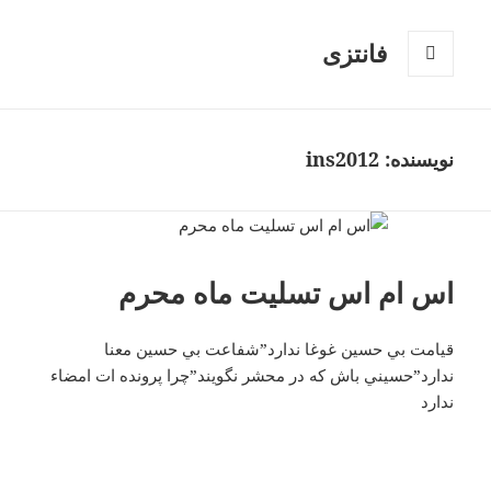
فانتزی
فهرست
و
ابزارک‌ها
نویسنده:
ins2012
اس ام اس تسلیت ماه محرم
قيامت بي حسين غوغا ندارد”شفاعت بي حسين معنا
ندارد”حسيني باش كه در محشر نگويند”چرا پرونده ات امضاء
ندارد