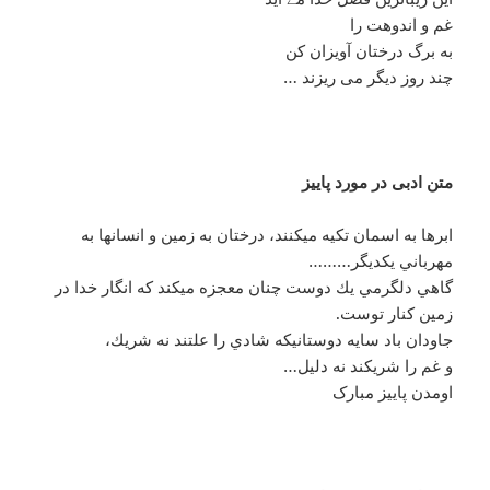
غم و اندوهت را
به برگ درختان آویزان کن
چند روز دیگر می ریزند …
متن ادبی در مورد پاییز
ابرها به اسمان تكيه ميكنند، درختان به زمين و انسانها به
مهرباني يكديگر………
گاهي دلگرمي يك دوست چنان معجزه ميكند كه انگار خدا در
زمين كنار توست.
جاودان باد سايه دوستانيكه شادي را علتند نه شريك،
و غم را شريكند نه دليل…
اومدن پاییز مبارک