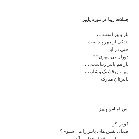
جملات زیبا در مورد پاییز
باز پاییز است،،،،
اندکی از مهر پیداست
حتی در این
دوران بی مهری!!!!
باز هم پاییز زیباست،،،،
مهرتان قشنگ وشاد،،،،،
پاییزتان مبارک
اس ام اس پاییز
گوش کن…
صدای نفس های پاییز را می شنوی؟
این زیباترین فصل خدا مے آید