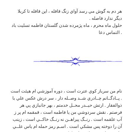
هر دم به گوش مي رسد آواي زنگ قافله ، اين قافله تا كربلا
ديگر ندارد فاصله .
حلول ماه محرم ، ماه پژمرده شدن گلستان فاطمه تسليت باد
. التماس دعا
نام من سرباز کوي عترت است ، دوره آموزشي ام هيئت است
. پــادگــانم چــادري شــد وصــله دار ، سر درش عکس علي با
ذوالفقار . ارتش حيــدر محــل خدمتم ، بهر جانبازي پي هر
فرصتم . نقش سردوشي من يا فاطمه است ، قمقمه ام پر ز
آب علقمه است . رنــگ پيراهــن نه رنــگ خاکــي است ، زينب
آن را دوخته پس مشکي است . اسـم رمز حمله ام ياس علــي