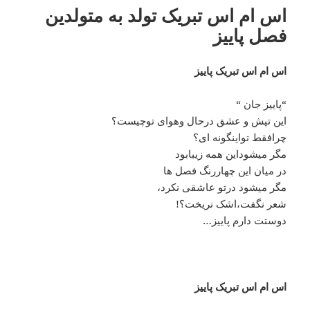
اس ام اس تبریک تولد به متولدین
فصل پاییز
اس ام اس تبریک پاییز
“پاییز جان “
این تپش و عشق درحال وهوای توچیست؟
چرافقط تواینگونه ای؟
مگر میشوداین همه زیبابود
در میان این چهاررنگ فصل ها
مگر میشود درتو عاشقی نکرد،
شعر نگفت،اشک نریخت؟!
دوستت دارم پاییز…
اس ام اس تبریک پاییز