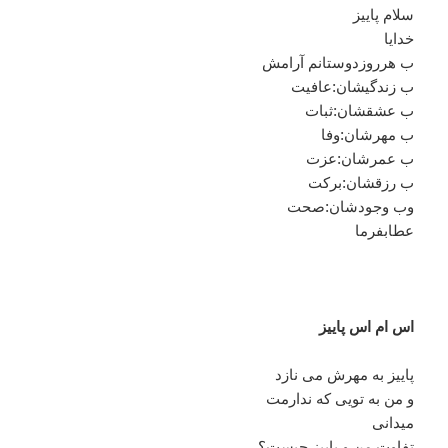
سلام پاییز
خدایا
ب هرروزدوستانم آرامش
ب زندگیشان:عافیت
ب عشقشان:ثبات
ب مهرشان:وفا
ب عمرشان:عزت
ب رزقشان:برکت
وب وجودشان:صحت
عطابفرما
اس ام اس پاییز
پاییز به مهرش می نازد
و من به تویی که ندارمت
میدانی
تفاوت من و پاییز چیست؟