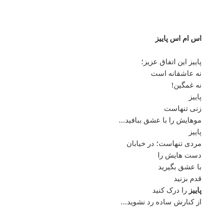
اس ام اس پاییز
پاییز این اتفاق عزیز؛
نه عاشقانه است
نه غمگین!
پاییز
زنی تنهاست
موهایش را با عشق ببافید…
پاییز
مردی تنهاست؛ در خیابان
دست هایش را
با عشق بگیرید
قدم بزنید
پاییز
را درک کنید
از کنارش ساده رد نشوید…