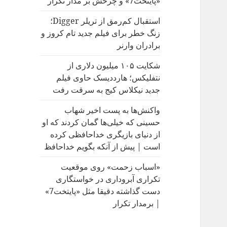
«پایتخت7» و چرخش بر مدار تکرار
:
استقبال کم‌رمق از تریلر Digger؛
زنگ خطر برای فیلم جدید تام کروز و
برادران وارنر
شکایت ۱۰۵ میلیون دلاری از
نتفلیکس؛ هارددیسک حاوی فیلم
جدید نیکلاس کیج به سرقت رفت
واکنش‌ها به پست اخیر شهاب
حسینی که خیلی‌ها گمان کردند که او
از دنیای بازیگری خداحافظی کرده
است | پیش از آنکه بگویم خداحافظ
«اسباب زحمت» روی موقعیت
تکراری آبروداری در خواستگاری
دست گذاشته دقیقا مثل «پایتخت7»
| برمدار تکرار