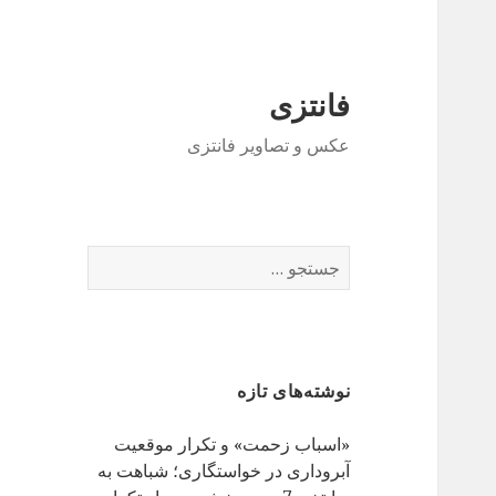
فانتزی
عکس و تصاویر فانتزی
ج
س
ت
ج
و
نوشته‌های تازه
ب
ر
«اسباب زحمت» و تکرار موقعیت
ا
آبروداری در خواستگاری؛ شباهت به
ی