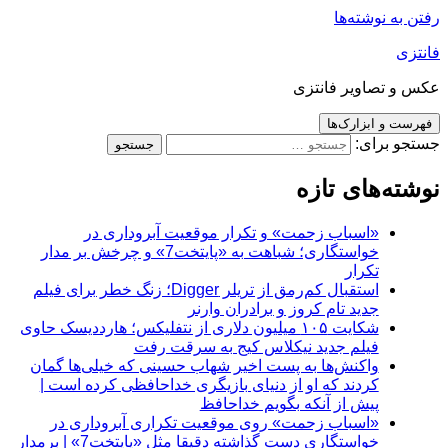
رفتن به نوشته‌ها
فانتزی
عکس و تصاویر فانتزی
فهرست و ابزارک‌ها
جستجو برای:
نوشته‌های تازه
«اسباب زحمت» و تکرار موقعیت آبروداری در
خواستگاری؛ شباهت به «پایتخت7» و چرخش بر مدار
تکرار
استقبال کم‌رمق از تریلر Digger؛ زنگ خطر برای فیلم
جدید تام کروز و برادران وارنر
شکایت ۱۰۵ میلیون دلاری از نتفلیکس؛ هارددیسک حاوی
فیلم جدید نیکلاس کیج به سرقت رفت
واکنش‌ها به پست اخیر شهاب حسینی که خیلی‌ها گمان
کردند که او از دنیای بازیگری خداحافظی کرده است |
پیش از آنکه بگویم خداحافظ
«اسباب زحمت» روی موقعیت تکراری آبروداری در
خواستگاری دست گذاشته دقیقا مثل «پایتخت7» | برمدار