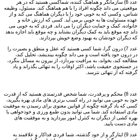
عدد 6) سازمانگر و هماهنگ کننده، شماکسی هستید که در هر
موقعیتی می داند چگونه افراد را با هم هماهنگ کند. مسئول، وظیفه
شناس، وکسی که به خوبی خود را با دیگران هماهنگ می کند و از
عهده مسئولیت ها به خوبی برمی آید. کسی که ارزش خانه و
خانواده، کمک و حمایت دیگران را می داند. فردی که به خوبی می
داند چه موقع باید به کمک دیگران بشتابد و چه موقع باید اجازه بدهد
که دیگران خودشان به بهبود وضع خویش بپردازند.
عدد 7) درون گرا، شما کسی هستید که عقل و منطق و بصیرت را
در درون خود یافته است و می داند چگونه بیندیشد، تحلیل کند،
مطالعه کند، بخواند، به مراقبت بپردازد، از بیرون به مسائل بنگرد،
در جستجوی حقیقت باشد، اکثر اوقات را به تنهائی بگذراند و یاد
گرفته که از تنهائی نترسد.
عدد 8) محکم و پرقدرت، شما شخص قدرتمندی هستید که از قدرت
خود به خوبی می توانید در راه کسب برتری های مادی بهره بگیرید،
کسی که یاد گرفته چگونه از قوانین معنوی برای رسیدن به موفقیت
مادی استفاده کند. شما می توانید بدون طمع ورزی و خودخواهی یا
بهره کشی از دیگران به کنترل امور بپردازید و به موفقیت های
مادی دست یابید.
عدد 9) ایثارگر و از خود گذشته، شما فردی فداکار و علاقمند به