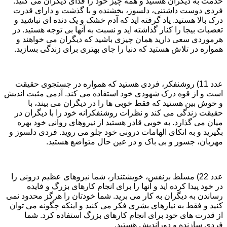
خدمت به دیگران هستید و همه چیز خود را فدای دیگران می کنید.
فردی دوست داشتنی، دلسوز، بخشنده و با گذشت و دارای قدرت
درک بالا هستید. یاد گرفته اید که آدم خشک و یک دنده ای نباشید و
تعصبات بیجا را کنار گذاشته اید و نسبت به آنها بی توجه هستید. در
هرموردی سعی دارید همان چیزی باشید که دیگران می خواهند و
همواره در تلاش هستید که دنیا را جای بهتری برای زندگی بسازید.
عدد 11) روشنفکر، فردی هستید که همواره در جستجوی حقیقت
است و از قوه درک شهودی خود استفاده می کند. آدمی مثبت اندیش
و خوش بین هستید که فقط خوبی ها را در دیگران می بیند، با
حقیقت زندگی می کند و نظرات روشنفکرانه خود را با دیگران در
میان می گذارد. به خوبی قادر هستید از نیروهای روانی خود بهره
بگیرید و به اتکای الهامات درونی خود جلو می روید. فردی دلسوز و
مهربان، جسور و بی باک و در عین حال متواضع هستید.
عدد 22) مسلط برنفس، خویشتندار، شما نیروهای عظیم درونی را
در خود پیدا کرده اید و آنها را برای انجام کارهای بزرگ و فایده
رساندن به دیگران به کار می برید. شما خودتان را هرگز محدود نمی
کنید و فقط به نیازهای بشری فکر می کنید و اینکه چگونه می توان
از قدرت های خود برای انجام کارهای بزرگ استفاده کرد. شما
فردی سازنده و دوراندیش هستید.