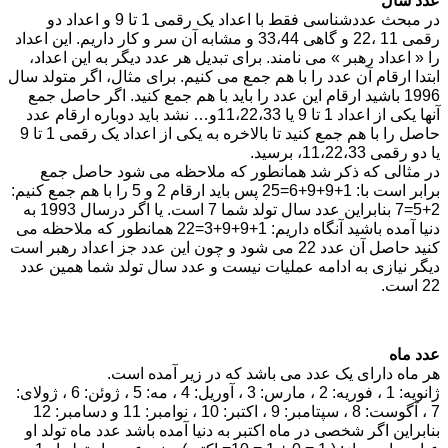
عدد سال
در مبحث عددشناسی فقط با اعداد یک رقمی 1 تا 9 و اعداد دو
رقمی 11 ،22 و گاهی 33،44 و مشابه آن سر و کار داریم. این اعداد
را « اعداد رهبر » می نامند. برای تبدیل هر عدد دیگر به این اعداد،
ابتدا ارقام آن عدد را با هم جمع می کنیم. برای مثال، اگر متولد سال
1996 باشید ارقام این عدد را باید با هم جمع کنید. اگر حاصل جمع
آنها یکی از اعداد 1 تا 9 یا 11،22،33و… نشد باید دوباره ارقام عدد
حاصل را با هم جمع کنید تا بالاخره به یکی از اعداد یک رقمی 1 تا 9
یا دو رقمی 11،22،33، برسید.
در مثالی که ذکر شد همانطور که ملاحظه می شود حاصل جمع
برابر است با: 1+9+9+6=25 پس باید ارقام 2 و 5 را با هم جمع کنیم:
2+5=7 بنابراین عدد سال تولد شما 7 است. یا اگر درسال 1993 به
دنیا آمده باشید آنگاه داریم: 1+9+9+3=22 همانطور که ملاحظه می
کنید حاصل آن عدد 22 می شود و چون این عدد جز اعداد رهبر است
دیگر نیازی به ادامه عملیات نیست و عدد سال تولد شما همین عدد
22 است.
عدد ماه
هر ماه دارای یک عدد می باشد که در زیر آمده است.
ژانویه: 1 ، فوریه: 2 ، مارس: 3 ، آوریل: 4 ، مه: 5 ، ژوئن: 6 ، ژولای:
7 ، آگوست: 8 ، سپتامبر: 9 ، اکتبر: 10 ، نوامبر: 11 و دسامبر: 12
بنابراین اگر شخصی در ماه اکتبر به دنیا آمده باشد عدد ماه تولد او