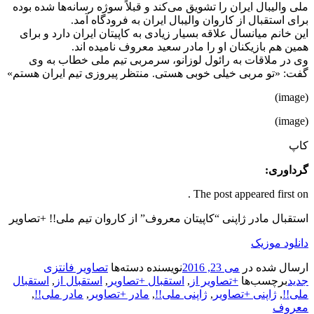
ملی والیبال ایران را تشویق می‌کند و قبلاً سوژه رسانه‌ها شده بوده
برای استقبال از کاروان والیبال ایران به فرودگاه آمد.
این خانم میانسال علاقه بسیار زیادی به کاپیتان ایران دارد و برای
همین هم بازیکنان او را مادر سعید معروف نامیده اند.
وی در ملاقات به رائول لوزانو، سرمربی تیم ملی خطاب به وی
گفت: «تو مربی خیلی خوبی هستی. منتظر پیروزی تیم ایران هستم»
(image)
(image)
کاپ
گرداوری:
The post appeared first on .
استقبال مادر ژاپنی “کاپیتان معروف” از کاروان تیم ملی!! +تصاویر
دانلود موزیک
ارسال شده در
می 23, 2016
نویسنده
دسته‌ها
تصاویر فانتزی
جدید
برچسب‌ها
+تصاویر از
,
استقبال +تصاویر
,
استقبال از
,
استقبال
ملی!!
,
ژاپنی +تصاویر
,
ژاپنی ملی!!
,
مادر +تصاویر
,
مادر ملی!!
,
معروف