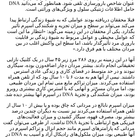
عنوان شاخصِ بارورسازی تلقی شود. همانطور که می‌دانید DNA
حامل اطلاعات ژنتیکی سلول و ویژگی‌های وراثتی است.
قبلا محققان دریافته بودند عواملی که به شیوهٔ زندگی ارتباط پیدا
می‌کند می‌تواند بر سطح و میزان تجزیه و شکنندگی اسپرم تأثیر
بگذارد. یکی از محققان در این زمینه می‌گوید: «انتظار ما این است
که عوامل محیطی و عوامل مربوط به شیوهٔ زندگی بر قابلیت
باروری مرد تأثیرگذار باشد، اما سطح این واکنش اغلب در بین
مردان مختلف با هم فرق دارد.»
آنها در این زمینه بر روی ۲۸۶ مردِ زیر ۴۵ سال در یک کلنیک نازایی
تحقیقاتی انجام دادند. بیشتر مردان دچار اضافه‌وزن بوده، سیگاری
نبودند و در حد متوسط در فضای کاری و زندگی عادی استرس
داشتند. نیمی از آنها هم به مدت ۶ تا ۱۰ سال بود که از تلفن همراه
استفاده می‌کردند. میزان تراکم مایع منی تمام این مردان طبیعی
بود، اما مردان مسنّ‌تر و آنهایی که با استرسِ کاری بیشتری روبرو
بودند، میزان شکنندگی و تجزیهٔ DNA در اسپرم آنها بیشتر دیده شد.
میزان اسپرم نابالغ در مردانی که چاق بوده و یا بیش از ۱۰ سال از
تلفن همراه استفاده می‌کردند نیز نسبت به دیگران چندین درصد
بیشتر بود. مصرف قهوه، سیگار کشیدن و میزان فعالیت‌های
فیزیکی هیچ ارتباطی با تجزیهٔ DNA نداشت. از طرفی می‌توان گفت
مردانی که پارامترهای اسپرم مانند حجم انزال و تراکم اسپرم در
آنها طبیعی بود، میزان ملکول‌های رادیکال آزاد و آسیب به DNA در