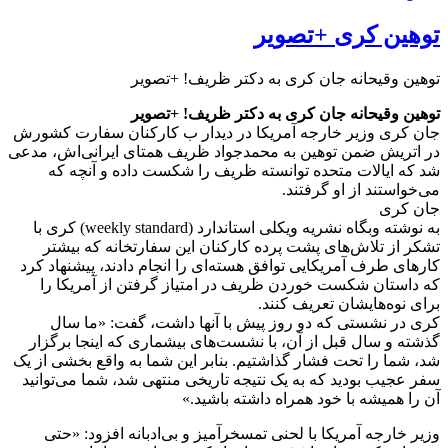
توهین کری +تصویر
توهین وقیحانه جان کری به دکتر ظریف! +تصویر
توهین وقیحانه جان کری به دکتر ظریف! +تصویر
جان کری وزیر خارجه آمریکا در دیدار ب کارکنان سفارت کشورش
در اتریش ضمن توهین به محمدجواد ظریف همتای ایرانی‌اش، مدعی
شد که ایالات متحده توانسته ظریف را شکست داده و آنچه که
می‌خواستند از او گرفتند.
جان کری
به نوشته وبگاه نشریه ویکلی استاندارد (weekly standard) کری با
تشکر از تلاش‌های پشت پرده کارکنان این سفارتخانه که بیشتر
کارهای طرف آمریکایی توافق هسته‌ای را انجام دادند، پیشنهاد کرد
که داستان شکست خوردن ظریف در امتیاز گرفتن از آمریکا را
برای نوه‌هایشان تعریف کنند.
کری در نشستی که دو روز پیش با آنها داشت، گفت: «ما سال
گذشته و سال قبل از آن، با نشست‌های بیشماری که اینجا برگزار
شد، شما را تحت فشار گذاشتیم. بنابر این شما به واقع بخشی از یک
سفر عجیب بودید که به یک نتیجه تاریخی منتهی شد، شما می‌توانید
آن را همیشه با خود همراه داشته باشید.»
وزیر خارجه آمریکا با لحنی تمسخرآمیز و بی‌ادبانه افزود: «حتی