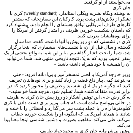
می‌خواستند از او گرفتند.
جان کری
به نوشته وبگاه نشریه ویکلی استاندارد (weekly standard) کری با
تشکر از تلاش‌های پشت پرده کارکنان این سفارتخانه که بیشتر
کارهای طرف آمریکایی توافق هسته‌ای را انجام دادند، پیشنهاد کرد
که داستان شکست خوردن ظریف در امتیاز گرفتن از آمریکا را
برای نوه‌هایشان تعریف کنند.
کری در نشستی که دو روز پیش با آنها داشت، گفت: «ما سال
گذشته و سال قبل از آن، با نشست‌های بیشماری که اینجا برگزار
شد، شما را تحت فشار گذاشتیم. بنابر این شما به واقع بخشی از یک
سفر عجیب بودید که به یک نتیجه تاریخی منتهی شد، شما می‌توانید
آن را همیشه با خود همراه داشته باشید.»
وزیر خارجه آمریکا با لحنی تمسخرآمیز و بی‌ادبانه افزود: «حتی
می‌توانید کمی پیاز داغ قضیه را زیاد کنید و برای نوه‌هایتان تعریف
کنید که چگونه در یک اتاق نشستید و ظریف را مجبور کردید که در
برابر قدرت متقاعدکننده شما، تسلیم شود. هرچه شما خواستید.»
به گزارش جام، این توهین آشکار دو روز پیش جان کری به ظریف
در حالی بی‌پاسخ مانده است که جناب وزیر برای دست دادن با کری
کیلومترها راه را با عجله پشت سر می‌گذارد و لحظاتی را با خنده و
شادی با همتای آمریکایی که اینگونه او را شکست خورده خطاب
می‌کند، طی می‌کند. مفاهیم بصیرت و دشمن شناسی اینجا معنا پیدا
می‌کند.
توهین بی‌شرمانه جان کری به محمدجواد ظریف