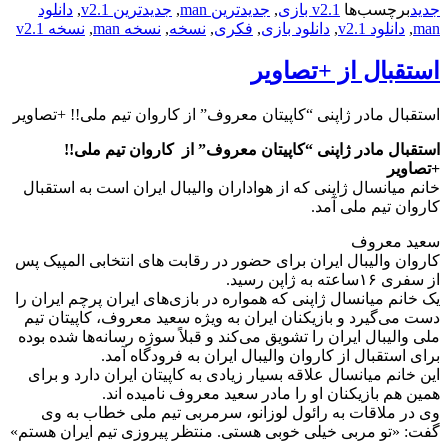
جدید
برچسب‌ها
v2.1 بازی
,
جدیدترین man
,
جدیدترین v2.1
,
دانلود
man
,
دانلود v2.1
,
دانلود بازی
,
فکری
,
نسخه
,
نسخه man
,
نسخه v2.1
استقبال از +تصاویر
استقبال مادر ژاپنی “کاپیتان معروف” از کاروان تیم ملی!! +تصاویر
استقبال مادر ژاپنی “کاپیتان معروف” از کاروان تیم ملی!!
+تصاویر
خانم میانسال ژاپنی که از هواداران والیبال ایران است به استقبال
کاروان تیم ملی آمد.
سعید معروف
کاروان والیبال ایران برای حضور در رقابت های انتخابی المپیک پس
از سفری ۱۶ساعته به ژاپن رسید.
یک خانم میانسال ژاپنی که همواره در بازی‌های ایران پرچم ایران را
دست می‌گیرد و بازیکنان ایران به ویژه سعید معروف، کاپیتان تیم
ملی والیبال ایران را تشویق می‌کند و قبلاً سوژه رسانه‌ها شده بوده
برای استقبال از کاروان والیبال ایران به فرودگاه آمد.
این خانم میانسال علاقه بسیار زیادی به کاپیتان ایران دارد و برای
همین هم بازیکنان او را مادر سعید معروف نامیده اند.
وی در ملاقات به رائول لوزانو، سرمربی تیم ملی خطاب به وی
گفت: «تو مربی خیلی خوبی هستی. منتظر پیروزی تیم ایران هستم»