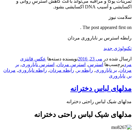
تمرینات یوگا و مراقبه می‌تواند باعث کاهش استرسِ روانی و
اکسایشی و آسیب DNA اکسایشی بشود.
سلامت نیوز
The post appeared first on .
رابطه استرس بر ناباروری مردان
تکنولوژی جدید
ارسال شده در
می 23, 2016
نویسنده
دسته‌ها
عکس فانتزی
مرد
برچسب‌ها
استرس
,
استرس مردان
,
استرس ناباروری
,
بر
مردان
,
بر ناباروری
,
رابطه بر
,
رابطه مردان
,
رابطه ناباروری
,
مردان
بر
,
ناباروری
مدلهای لباس دخترانه
مدلهای شیک لباس راحتی دخترانه
مدلهای شیک لباس راحتی دخترانه