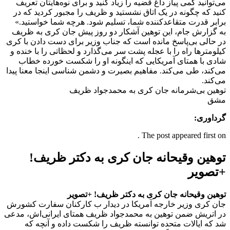
می‌توانید کمی پیاز داغ قضیه را زیاد کنید و برای نوه‌هایتان تعریف
کنید که چگونه در یک اتاق نشستید و ظریف را مجبور کردید که در
برابر قدرت متقاعدکننده شما، تسلیم شود. هرچه شما خواستید.»
به گزارش جام، این توهین آشکار دو روز پیش جان کری به ظریف
در حالی بی‌پاسخ مانده است که جناب وزیر برای دست دادن با کری
کیلومترها راه را با عجله پشت سر می‌گذارد و لحظاتی را با خنده و
شادی با همتای آمریکایی که اینگونه او را شکست خورده خطاب
می‌کند، طی می‌کند. مفاهیم بصیرت و دشمن شناسی اینجا معنا پیدا
می‌کند.
توهین بی‌شرمانه جان کری به محمدجواد ظریف
مشق
گرداوری:
The post appeared first on .
توهین وقیحانه جان کری به دکتر ظریف!
+تصویر
توهین وقیحانه جان کری به دکتر ظریف! +تصویر
جان کری وزیر خارجه آمریکا در دیدار ب کارکنان سفارت کشورش
در اتریش ضمن توهین به محمدجواد ظریف همتای ایرانی‌اش، مدعی
شد که ایالات متحده توانسته ظریف را شکست داده و آنچه که