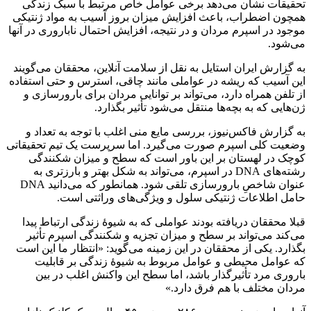
تحقیقات نشان می‌دهد برخی عوامل خاص مرتبط با سبک زندگی
همچون اضطراب، باعث افزایش میزان بروز آسیب به مواد ژنتیکی
موجود در اسپرم مردان و در نتیجه، افزایش احتمال ناباروری در آنها
می‌شود.
به گزارش ایران استایل به نقل از سلامت آنلاین، محققان می‌گویند
این آسیب که ریشه در عواملی مانند چاقی، استرس و حتی استفاده
از تلفن همراه دارد، می‌تواند بر توانایی مردان برای بارورسازی و
ژن‌هایی که به بچه‌ها منتقل می‌شود تأثیر بگذارد.
به گزارش فاکس‌نیوز، بررسی مایع منی اغلب با توجه به تعداد و
وضعیت کلی اسپرم صورت می‌گیرد. اما سرپرست یک تیم تحقیقاتی
کوچک در لهستان بر این باور است که سطح و میزان شکنندگی
رشته‌های DNA در اسپرم، می‌تواند به شکل بهتر و بارزتری به
عنوان شاخصِ بارورسازی تلقی شود. همانطور که می‌دانید DNA
حامل اطلاعات ژنتیکی سلول و ویژگی‌های وراثتی است.
قبلا محققان دریافته بودند عواملی که به شیوهٔ زندگی ارتباط پیدا
می‌کند می‌تواند بر سطح و میزان تجزیه و شکنندگی اسپرم تأثیر
بگذارد. یکی از محققان در این زمینه می‌گوید: «انتظار ما این است
که عوامل محیطی و عوامل مربوط به شیوهٔ زندگی بر قابلیت
باروری مرد تأثیرگذار باشد، اما سطح این واکنش اغلب در بین
مردان مختلف با هم فرق دارد.»