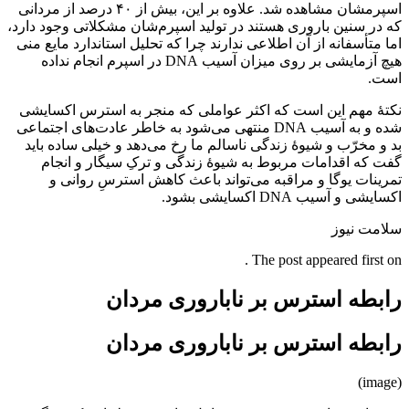
اسپرمشان مشاهده شد. علاوه بر این، بیش از ۴۰ درصد از مردانی
که در سنین باروری هستند در تولید اسپرم‌شان مشکلاتی وجود دارد،
اما متأسفانه از آن اطلاعی ندارند چرا که تحلیل استاندارد مایع منی
هیچ آزمایشی بر روی میزان آسیب DNA در اسپرم انجام نداده
است.
نکتهٔ مهم این است که اکثر عواملی که منجر به استرس اکسایشی
شده و به آسیب DNA منتهی می‌شود به خاطر عادت‌های اجتماعی
بد و مخرّب و شیوهٔ زندگی ناسالم ما رخ می‌دهد و خیلی ساده باید
گفت که اقدامات مربوط به شیوهٔ زندگی و ترکِ سیگار و انجام
تمرینات یوگا و مراقبه می‌تواند باعث کاهش استرسِ روانی و
اکسایشی و آسیب DNA اکسایشی بشود.
سلامت نیوز
The post appeared first on .
رابطه استرس بر ناباروری مردان
رابطه استرس بر ناباروری مردان
(image)