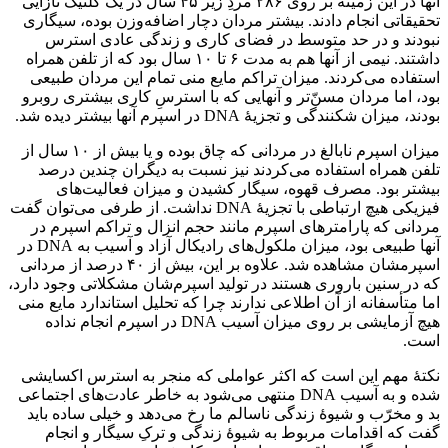
آنها در این زمینه بر روی ۲۸۶ مردِ زیر ۴۵ سال در یک کلنیک نازایی
تحقیقاتی انجام دادند. بیشتر مردان دچار اضافه‌وزن بوده، سیگاری
نبودند و در حد متوسط در فضای کاری و زندگی عادی استرس
داشتند. نیمی از آنها هم به مدت ۶ تا ۱۰ سال بود که از تلفن همراه
استفاده می‌کردند. میزان تراکم مایع منی تمام این مردان طبیعی
بود، اما مردان مسنّ‌تر و آنهایی که با استرسِ کاری بیشتری روبرو
بودند، میزان شکنندگی و تجزیهٔ DNA در اسپرم آنها بیشتر دیده شد.
میزان اسپرم نابالغ در مردانی که چاق بوده و یا بیش از ۱۰ سال از
تلفن همراه استفاده می‌کردند نیز نسبت به دیگران چندین درصد
بیشتر بود. مصرف قهوه، سیگار کشیدن و میزان فعالیت‌های
فیزیکی هیچ ارتباطی با تجزیهٔ DNA نداشت. از طرفی می‌توان گفت
مردانی که پارامترهای اسپرم مانند حجم انزال و تراکم اسپرم در
آنها طبیعی بود، میزان ملکول‌های رادیکال آزاد و آسیب به DNA در
اسپرمشان مشاهده شد. علاوه بر این، بیش از ۴۰ درصد از مردانی
که در سنین باروری هستند در تولید اسپرم‌شان مشکلاتی وجود دارد،
اما متأسفانه از آن اطلاعی ندارند چرا که تحلیل استاندارد مایع منی
هیچ آزمایشی بر روی میزان آسیب DNA در اسپرم انجام نداده
است.
نکتهٔ مهم این است که اکثر عواملی که منجر به استرس اکسایشی
شده و به آسیب DNA منتهی می‌شود به خاطر عادت‌های اجتماعی
بد و مخرّب و شیوهٔ زندگی ناسالم ما رخ می‌دهد و خیلی ساده باید
گفت که اقدامات مربوط به شیوهٔ زندگی و ترکِ سیگار و انجام