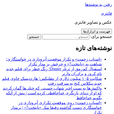
رفتن به نوشته‌ها
فانتزی
عکس و تصاویر فانتزی
فهرست و ابزارک‌ها
جستجو برای:
نوشته‌های تازه
«اسباب زحمت» و تکرار موقعیت آبروداری در خواستگاری؛
شباهت به «پایتخت7» و چرخش بر مدار تکرار
استقبال کم‌رمق از تریلر Digger؛ زنگ خطر برای فیلم جدید
تام کروز و برادران وارنر
شکایت ۱۰۵ میلیون دلاری از نتفلیکس؛ هارددیسک حاوی فیلم
جدید نیکلاس کیج به سرقت رفت
واکنش‌ها به پست اخیر شهاب حسینی که خیلی‌ها گمان کردند
که او از دنیای بازیگری خداحافظی کرده است | پیش از آنکه
بگویم خداحافظ
«اسباب زحمت» روی موقعیت تکراری آبروداری در
خواستگاری دست گذاشته دقیقا مثل «پایتخت7» | برمدار
تکرار