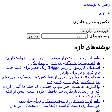
رفتن به نوشته‌ها
فانتزی
عکس و تصاویر فانتزی
فهرست و ابزارک‌ها
جستجو برای:
نوشته‌های تازه
«اسباب زحمت» و تکرار موقعیت آبروداری در خواستگاری؛
شباهت به «پایتخت7» و چرخش بر مدار تکرار
استقبال کم‌رمق از تریلر Digger؛ زنگ خطر برای فیلم جدید
تام کروز و برادران وارنر
شکایت ۱۰۵ میلیون دلاری از نتفلیکس؛ هارددیسک حاوی فیلم
جدید نیکلاس کیج به سرقت رفت
واکنش‌ها به پست اخیر شهاب حسینی که خیلی‌ها گمان کردند
که او از دنیای بازیگری خداحافظی کرده است | پیش از آنکه
بگویم خداحافظ
«اسباب زحمت» روی موقعیت تکراری آبروداری در
خواستگاری دست گذاشته دقیقا مثل «پایتخت7» | برمدار
تکرار