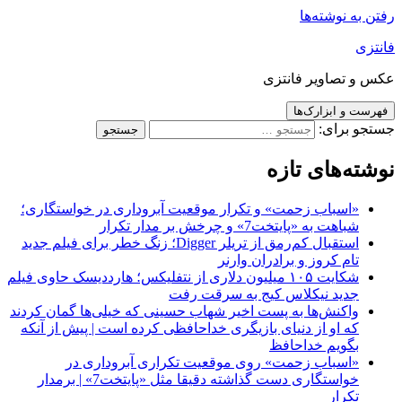
رفتن به نوشته‌ها
فانتزی
عکس و تصاویر فانتزی
فهرست و ابزارک‌ها
جستجو برای:
نوشته‌های تازه
«اسباب زحمت» و تکرار موقعیت آبروداری در خواستگاری؛
شباهت به «پایتخت7» و چرخش بر مدار تکرار
استقبال کم‌رمق از تریلر Digger؛ زنگ خطر برای فیلم جدید
تام کروز و برادران وارنر
شکایت ۱۰۵ میلیون دلاری از نتفلیکس؛ هارددیسک حاوی فیلم
جدید نیکلاس کیج به سرقت رفت
واکنش‌ها به پست اخیر شهاب حسینی که خیلی‌ها گمان کردند
که او از دنیای بازیگری خداحافظی کرده است | پیش از آنکه
بگویم خداحافظ
«اسباب زحمت» روی موقعیت تکراری آبروداری در
خواستگاری دست گذاشته دقیقا مثل «پایتخت7» | برمدار
تکرار