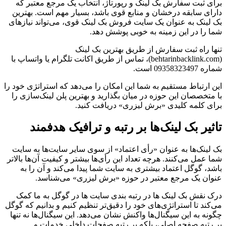
برای ثبت سفارش بک لینک و رپورتاژ، انتخاب یک مرجع معتبر که
دارای سابقه درخشان و منابع قوی باشد، بسیار مهم است. بهترین
بک لینک به عنوان یک سایت فروش بک لینک قوی، می‌تواند نیازهای
شما را در این زمینه به خوبی پوشش دهد.
تنها راه ثبت سفارش از طریق بهترین بک لینک
(behtarinbacklink.com)، تماس از طریق اکانت تلگرام یا واتساپ با
شماره 09358323497 است.
این ارتباط مستقیم به شما این امکان را می‌دهد که استراتژی خود را
با متخصصان این حوزه در میان بگذارید و بهترین پلن لینک‌سازی را
برای کلمه کلیدی «برش لیزری» دریافت کنید.
تاثیر بک لینک‌ها بر رتبه و ترافیک هدفمند
بک لینک‌ها به عنوان «رأی اعتماد» از سوی سایر سایت‌ها به سایت
شما عمل می‌کنند. هرچه تعداد این رأی‌ها بیشتر و کیفیت آن‌ها بالاتر
باشد، گوگل اعتماد بیشتری به سایت شما پیدا می‌کند و آن را به
عنوان یک مرجع معتبر در حوزه «برش لیزری» می‌شناسد.
درک نقش بک لینک ها در رتبه بندی سایت ها در گوگل به ما کمک
می‌کند تا استراتژی‌های خود را دقیق‌تر تنظیم کنیم و بدانیم که گوگل
چگونه به این سیگنال‌ها واکنش نشان می‌دهد. این سیگنال‌ها نه تنها
بر رتبه صفحه اصلی، بلکه بر رتبه صفحات داخلی خدمات و