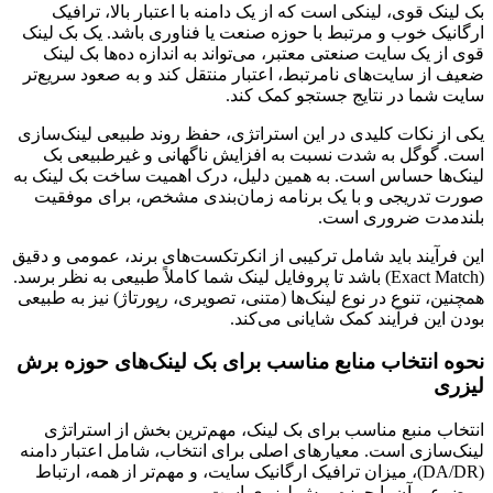
بک لینک قوی، لینکی است که از یک دامنه با اعتبار بالا، ترافیک
ارگانیک خوب و مرتبط با حوزه صنعت یا فناوری باشد. یک بک لینک
قوی از یک سایت صنعتی معتبر، می‌تواند به اندازه ده‌ها بک لینک
ضعیف از سایت‌های نامرتبط، اعتبار منتقل کند و به صعود سریع‌تر
سایت شما در نتایج جستجو کمک کند.
یکی از نکات کلیدی در این استراتژی، حفظ روند طبیعی لینک‌سازی
است. گوگل به شدت نسبت به افزایش ناگهانی و غیرطبیعی بک
لینک‌ها حساس است. به همین دلیل، درک اهمیت ساخت بک لینک به
صورت تدریجی و با یک برنامه زمان‌بندی مشخص، برای موفقیت
بلندمدت ضروری است.
این فرآیند باید شامل ترکیبی از انکرتکست‌های برند، عمومی و دقیق
(Exact Match) باشد تا پروفایل لینک شما کاملاً طبیعی به نظر برسد.
همچنین، تنوع در نوع لینک‌ها (متنی، تصویری، رپورتاژ) نیز به طبیعی
بودن این فرآیند کمک شایانی می‌کند.
نحوه انتخاب منابع مناسب برای بک لینک‌های حوزه برش
لیزری
انتخاب منبع مناسب برای بک لینک، مهم‌ترین بخش از استراتژی
لینک‌سازی است. معیارهای اصلی برای انتخاب، شامل اعتبار دامنه
(DA/DR)، میزان ترافیک ارگانیک سایت، و مهم‌تر از همه، ارتباط
موضوعی آن با حوزه برش لیزری است.