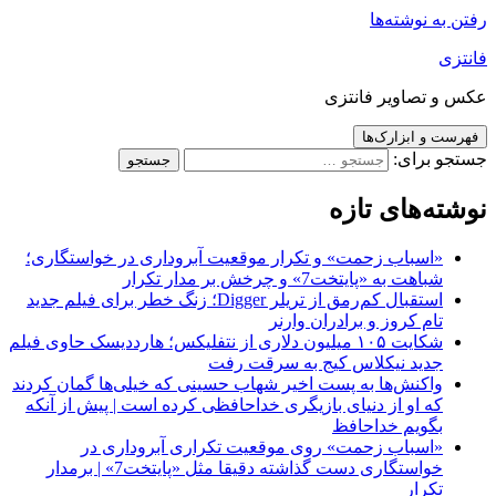
رفتن به نوشته‌ها
فانتزی
عکس و تصاویر فانتزی
فهرست و ابزارک‌ها
جستجو برای:
نوشته‌های تازه
«اسباب زحمت» و تکرار موقعیت آبروداری در خواستگاری؛
شباهت به «پایتخت7» و چرخش بر مدار تکرار
استقبال کم‌رمق از تریلر Digger؛ زنگ خطر برای فیلم جدید
تام کروز و برادران وارنر
شکایت ۱۰۵ میلیون دلاری از نتفلیکس؛ هارددیسک حاوی فیلم
جدید نیکلاس کیج به سرقت رفت
واکنش‌ها به پست اخیر شهاب حسینی که خیلی‌ها گمان کردند
که او از دنیای بازیگری خداحافظی کرده است | پیش از آنکه
بگویم خداحافظ
«اسباب زحمت» روی موقعیت تکراری آبروداری در
خواستگاری دست گذاشته دقیقا مثل «پایتخت7» | برمدار
تکرار