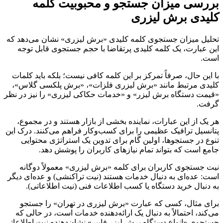
بررسی میزان جستجو و محبوبیت کلمه
کلیدی برش لیزری
تحلیل میزان جستجوی کلمه کلیدی «برش لیزری» نشان می‌دهد که
این عبارت، یک کلمه کلیدی پرتقاضا با حجم جستجوی قابل توجه
است.
با این حال، صرفاً تمرکز بر این کلمه کافی نیست؛ بلکه باید کلمات
کلیدی مرتبط مانند «برش لیزری فلزات»، «برش پلکسی گلاس»،
«قیمت دستگاه برش لیزر» و «خدمات حکاکی لیزری» را نیز در نظر
گرفت.
هر یک از این عبارات، نماینده بخشی از بازار هستند و در مجموع،
پتانسیل ترافیک عظیمی را برای کسب‌وکار فراهم می‌کنند. درک این
تنوع در جستجوها، اولین گام برای تدوین یک استراتژی محتوایی
جامع است که بتواند تمام نیازهای کاربران را پوشش دهد.
نیت جستجوی کاربران برای کلمه «برش لیزری» معمولاً دوگانه
است: عده‌ای به دنبال خدمات هستند (نیت تراکنشی) و عده‌ای دیگر
به دنبال خرید دستگاه یا کسب اطلاعات فنی (نیت اطلاعاتی).
برای مثال، کسی که عبارت «برش لیزری در تهران» را جستجو
می‌کند، احتمالاً به دنبال یک ارائه‌دهنده خدمات است، در حالی که
جستجوی «انواع دستگاه برش لیزر فایبر» نشان‌دهنده نیت اطلاعاتی