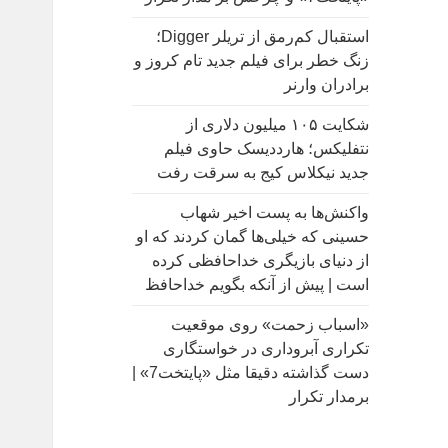
:
استقبال کم‌رمق از تریلر Digger؛
زنگ خطر برای فیلم جدید تام کروز و
برادران وارنر
شکایت ۱۰۵ میلیون دلاری از
نتفلیکس؛ هارددیسک حاوی فیلم
جدید نیکلاس کیج به سرقت رفت
واکنش‌ها به پست اخیر شهاب
حسینی که خیلی‌ها گمان کردند که او
از دنیای بازیگری خداحافظی کرده
است | پیش از آنکه بگویم خداحافظ
«اسباب زحمت» روی موقعیت
تکراری آبروداری در خواستگاری
دست گذاشته دقیقا مثل «پایتخت7» |
برمدار تکرار