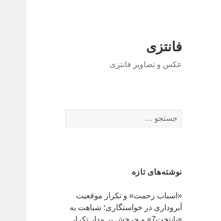
فانتزی
عکس و تصاویر فانتزی
ج
س
ت
ج
و
نوشته‌های تازه
ب
ر
«اسباب زحمت» و تکرار موقعیت
ا
آبروداری در خواستگاری؛ شباهت به
ی
«پایتخت7» و چرخش بر مدار تکرار