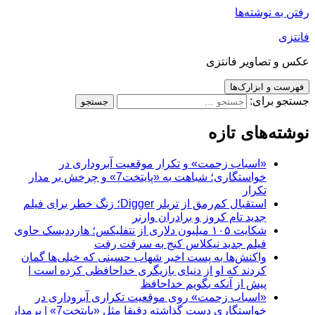
رفتن به نوشته‌ها
فانتزی
عکس و تصاویر فانتزی
فهرست و ابزارک‌ها
جستجو برای:
نوشته‌های تازه
«اسباب زحمت» و تکرار موقعیت آبروداری در
خواستگاری؛ شباهت به «پایتخت7» و چرخش بر مدار
تکرار
استقبال کم‌رمق از تریلر Digger؛ زنگ خطر برای فیلم
جدید تام کروز و برادران وارنر
شکایت ۱۰۵ میلیون دلاری از نتفلیکس؛ هارددیسک حاوی
فیلم جدید نیکلاس کیج به سرقت رفت
واکنش‌ها به پست اخیر شهاب حسینی که خیلی‌ها گمان
کردند که او از دنیای بازیگری خداحافظی کرده است |
پیش از آنکه بگویم خداحافظ
«اسباب زحمت» روی موقعیت تکراری آبروداری در
خواستگاری دست گذاشته دقیقا مثل «پایتخت7» | برمدار