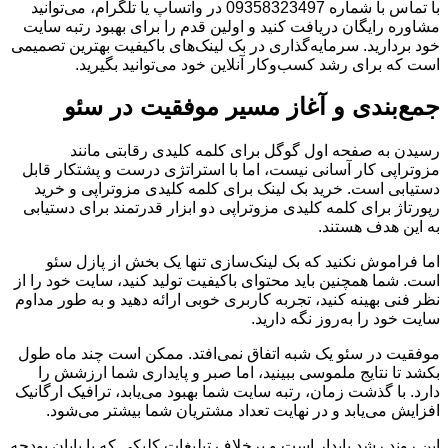
با تماس با شماره 09358323497 در واتساپ یا تلگرام، می‌توانید
مشاوره رایگان دریافت کنید و اولین قدم را برای بهبود رتبه سایت
خود بردارید. سرمایه‌گذاری در بک لینک‌های باکیفیت بهترین تصمیمی
است که برای رشد کسب‌وکار آنلاین خود می‌توانید بگیرید.
جمع‌بندی و آغاز مسیر موفقیت در سئو
رسیدن به صفحه اول گوگل برای کلمه کلیدی رقابتی مانند
مزوتراپی کار آسانی نیست، اما با استراتژی درست و پشتکار قابل
دستیابی است. خرید بک لینک برای کلمه کلیدی مزوتراپی و خرید
رپورتاژ برای کلمه کلیدی مزوتراپی دو ابزار قدرتمند برای دستیابی
به این هدف هستند.
اما فراموش نکنید که بک لینک‌سازی تنها یک بخش از پازل سئو
است. شما همچنین باید محتوای باکیفیت تولید کنید، سایت خود را از
نظر فنی بهینه کنید، تجربه کاربری خوبی ارائه دهید و به طور مداوم
سایت خود را به‌روز نگه دارید.
موفقیت در سئو یک شبه اتفاق نمی‌افتد. ممکن است چند ماه طول
بکشد تا نتایج ملموسی ببینید، اما صبر و پایداری شما ارزشش را
دارد. با گذشت زمان، رتبه سایت شما بهبود می‌یابد، ترافیک ارگانیک
افزایش می‌یابد و در نهایت تعداد مشتریان شما بیشتر می‌شود.
این روند رشد پایدار است و برخلاف تبلیغات کلیکی که با پایان بودجه