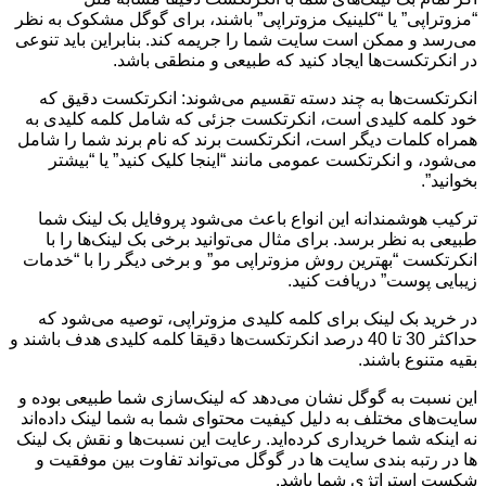
“مزوتراپی” یا “کلینیک مزوتراپی” باشند، برای گوگل مشکوک به نظر
می‌رسد و ممکن است سایت شما را جریمه کند. بنابراین باید تنوعی
در انکرتکست‌ها ایجاد کنید که طبیعی و منطقی باشد.
انکرتکست‌ها به چند دسته تقسیم می‌شوند: انکرتکست دقیق که
خود کلمه کلیدی است، انکرتکست جزئی که شامل کلمه کلیدی به
همراه کلمات دیگر است، انکرتکست برند که نام برند شما را شامل
می‌شود، و انکرتکست عمومی مانند “اینجا کلیک کنید” یا “بیشتر
بخوانید”.
ترکیب هوشمندانه این انواع باعث می‌شود پروفایل بک لینک شما
طبیعی به نظر برسد. برای مثال می‌توانید برخی بک لینک‌ها را با
انکرتکست “بهترین روش مزوتراپی مو” و برخی دیگر را با “خدمات
زیبایی پوست” دریافت کنید.
در خرید بک لینک برای کلمه کلیدی مزوتراپی، توصیه می‌شود که
حداکثر 30 تا 40 درصد انکرتکست‌ها دقیقا کلمه کلیدی هدف باشند و
بقیه متنوع باشند.
این نسبت به گوگل نشان می‌دهد که لینک‌سازی شما طبیعی بوده و
سایت‌های مختلف به دلیل کیفیت محتوای شما به شما لینک داده‌اند
نه اینکه شما خریداری کرده‌اید. رعایت این نسبت‌ها و نقش بک لینک
ها در رتبه بندی سایت ها در گوگل می‌تواند تفاوت بین موفقیت و
شکست استراتژی شما باشد.