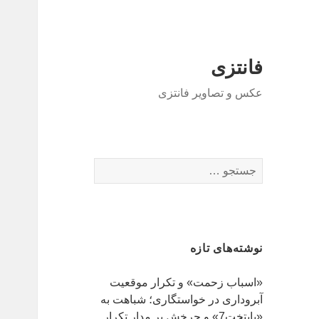
فانتزی
عکس و تصاویر فانتزی
ج
س
ت
ج
و
نوشته‌های تازه
ب
ر
«اسباب زحمت» و تکرار موقعیت
ا
آبروداری در خواستگاری؛ شباهت به
ی
«پایتخت7» و چرخش بر مدار تکرار