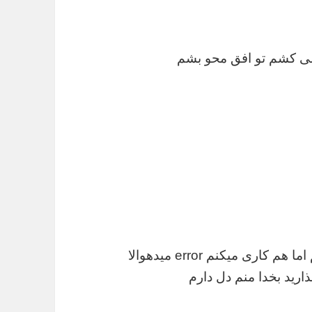
 می کشم تو افق محو بشم
اری میکنم error میدهوالا
ذارید بخدا منم دل دارم