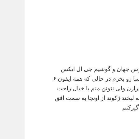
 بورس جهان و گوشیم جی ال ایکس
باشه و سریع از جیبم در بیارم و زنگ بزنم بورسا رو بخرم در حالی که همه ایفون ۶
رارن ولی نتونن منم با خیال راحت
یه لبخند ژکوند از اونجا به سمت افق
گیرکنم