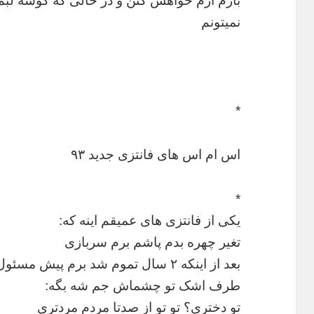
بازم ازم خواهش کنن و در حالی که گوشه لب
نمیتونم
*
اس ام اس های فانتزی جدید ۹۳
*
یکی از فانتزی های عمیقم اینه که:
تغیر چهره بدم پاشم برم سربازی
بعد از اینکه ۲ سال تموم شد برم پیش مسئول پادگانو واسش جریانو بگم
طرف اشک تو چشماش جم شه بگه:
تو دختری؟ تو تو از صدتا مردم مردتری