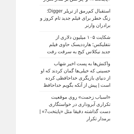
:
استقبال کم‌رمق از تریلر Digger؛
زنگ خطر برای فیلم جدید تام کروز و
برادران وارنر
شکایت ۱۰۵ میلیون دلاری از
نتفلیکس؛ هارددیسک حاوی فیلم
جدید نیکلاس کیج به سرقت رفت
واکنش‌ها به پست اخیر شهاب
حسینی که خیلی‌ها گمان کردند که او
از دنیای بازیگری خداحافظی کرده
است | پیش از آنکه بگویم خداحافظ
«اسباب زحمت» روی موقعیت
تکراری آبروداری در خواستگاری
دست گذاشته دقیقا مثل «پایتخت7» |
برمدار تکرار