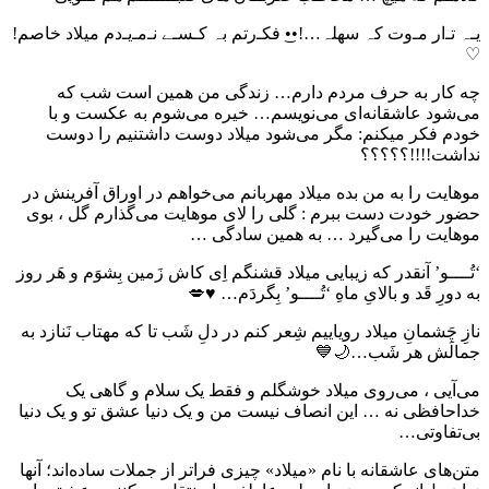
یـہ تـ‌ار مـ‌وت کہ سهلہ…!••͜ فکـ‌رتم بہ کـسـے نـ‌مـ‌یـ‌دم میلاد خاصم!
♡
چه کار به حرف مردم دارم… زندگی من همین است شب که
می‌شود عاشقانه‌ای می‌نویسم… خیره می‌شوم به عکست و با
خودم فکر میکنم: مگر می‌شود میلاد دوست داشتنیم را دوست
نداشت!!!!؟؟؟؟؟
موهایت را به من بده میلاد مهربانم می‌خواهم در اوراق آفرینش در
حضور خودت دست ببرم : گلی را لای موهایت می‌گذارم گل ، بوی
موهایت را می‌گیرد … به همین سادگی …
‘تُــــو’ آنقدر که زیبایی میلاد قشنگم اِی کاش زَمین بِشوَم و هَر روز
به دورِ قَد و بالایِ ماهِ ‘تُــــو’ بِگردَم… ♥💋
‌نازِ چَشمانِ میلاد رویاییم شِعر کنم در دلِ شَب تا که مهتاب نَنازد به
جمالَش هر شَب…🌙💙
می‌آیی ، می‌روی میلاد خوشگلم و فقط یک سلام و گاهی یک
خداحافظی نه … این انصاف نیست من و یک دنیا عشق تو و یک دنیا
بی‌تفاوتی…
متن‌های عاشقانه با نام «میلاد» چیزی فراتر از جملات ساده‌اند؛ آنها