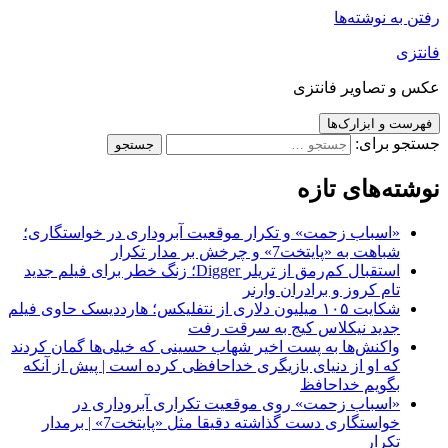
رفتن به نوشته‌ها
فانتزی
عکس و تصاویر فانتزی
فهرست و ابزارک‌ها
جستجو برای:
نوشته‌های تازه
«اسباب زحمت» و تکرار موقعیت آبروداری در خواستگاری؛
شباهت به «پایتخت7» و چرخش بر مدار تکرار
استقبال کم‌رمق از تریلر Digger؛ زنگ خطر برای فیلم جدید
تام کروز و برادران وارنر
شکایت ۱۰۵ میلیون دلاری از نتفلیکس؛ هارددیسک حاوی فیلم
جدید نیکلاس کیج به سرقت رفت
واکنش‌ها به پست اخیر شهاب حسینی که خیلی‌ها گمان کردند
که او از دنیای بازیگری خداحافظی کرده است | پیش از آنکه
بگویم خداحافظ
«اسباب زحمت» روی موقعیت تکراری آبروداری در
خواستگاری دست گذاشته دقیقا مثل «پایتخت7» | برمدار
تکرار