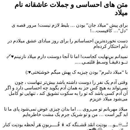
متن های احساسی و جملات عاشقانه نام
میلاد
برای پیش “میلاد جان” بودن … بلیط لازم نیست! مرور قصه ی
“دل”… کافیست…!
دست نخورده‌ترین احساساتم را براى روز مبادای عشق میلادم در
دلم احتکار کرده‌ام
نمیدانم بی‌نهایت کجاست! اما تا آنجا دوستت دارم میلاد نازنینم♥️🔗
تــو دقیقـاً وسـطِ قلبَمـي…..‌‌
با “میلاد دلبرم” بودن چیزیه ک بِهش میگم خوشبَختی♥️:)
وقتی آدم یک نفر را دوست داشته باشد بیش‌تر تنهاست ، چون
نمی‌تواند به هیچ کس جز به همان آدم بگوید چه احساسی دارد و اگر
آن آدم کسی باشد که تو را به سکوت تشویق کند ، تنهایی تو کامل
می‌شود میلاد عزیزم
میلاد مهربانم تو می‌روی … اما بدان چیزی عوض نمی‌شود پای ما تا
ابد گیر است … من و تو شریک جرم یک مشت خاطره‌ایم
تُـــ♾ــو… بودنِت انقَد قَشـنگه که ↡ قُــــربونِ هَر لَحظه بودنِت کنار