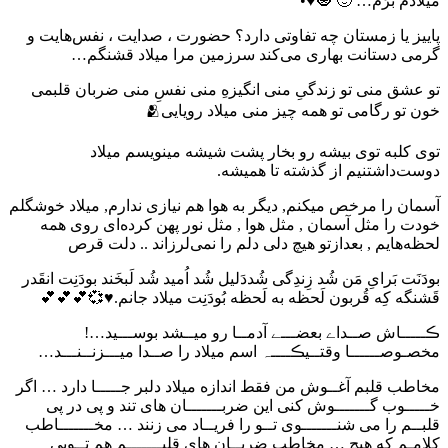
میلادم برَم… 🙂 🧿♥️•️
پاییز یا زمستان چه تفاوتی دارد؟ حضورت ، صدایت ، نفس‌هایت و
گرمی دستانت بهاری می‌کند سرزمین مرا میلاد قشنگم…
تو عشق منی تو زندگیِ منی انگیزهِ منی نفسِ منی ضربان قلبمی
خون تو رگامی تو همه چیز منی میلاد رویایی🫂
ﺗﻮﯼ ﮐﻠﺒﻪ ﺗﻮﯼ ﺑﯿﺸﻪ ﺭﻭ ﺑﺨﺎﺭ ﭘﺸﺖ ﺷﯿﺸﻪ ﻣﯿﻨﻮﯾﺴﻢ میلاد
دوست‌داشتنیم ﺍﺯ ﮔﺬﺷﺘﻪ ﺗﺎ ﻫﻤﯿﺸﻪ.
آسمان را مرخص میکنم, دیگر به هوا هم نیازی ندارم, میلاد خوشگلم
خودت را مثل آسمان , مثل هوا , مثل نور پهن کرده‌ای روی همه
لحظه‌هایم , بعدازتو هیچ دلی دلم را نمی‌لرزاند .. دلت قرص
بودَنَت بَرایِ مَن شُد زِندِگی شُددَلیل شُد اُمید شُد لَبخَند بودَنِت انقَدر
قَشنگه کِه قُربون لَحظه به لَحظه بُودَنِت میلاد جانم.♥️💞💕💕💕
ڪـــــاش صــداے بعضـــے آدمــا رو میــشد بوســـید…!
مخصـوصــــــا وقتــیڪــــہ اسم میلاد را صــدا میـــزنــنـــد…
مخاطب قلبم ﺁﻏــﻮش ﻣﻦ ﻓﻘﻂ ﺍﻧﺪﺍﺯﻩ میلاد دلبر ﺟـــــﺎ ﺩﺍﺭﺩ … ﺍﮔﺮ
ﺧـــــﻮﺏ ﮔـــــــﻮﺵ ﮐﻨﯽ ﺍﯾﻦ ﺿﺮﺑـــــــﺎﻥ ﻫﺎﯼ ﺗﻨﺪ ﻭ ﭘﯽ ﺩﺭ ﭘﯽ
ﻗﻠﺒــﻢ ﺭﺍ ﻣﯽ ﺷﻨـــــــﻮﯼ تــو ﺭﺍ ﻓﺮﯾــﺎﺩ ﻣﯽ ﺯﻧﻨﺪ … ﻣﺨـــــــﺎﻃﺐ
ﮐﻼﻣـﻢ ﮐﻪ ﻫﯿﭻ … ﻣﺨﺎﻃﺐ ﺿﺮﺑــﺎﻥ ﻫﺎﯼ ﻗﻠﺒـــــــﻢ ﻫﻢ تــوﯾﯽ