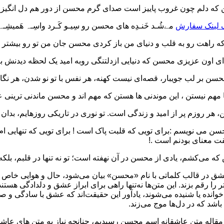
 که دلم چون غروب پاییز است صدای گرم محسن از دور هم دل انگیز
 لینک سفارش
مےشُـد خَنـدِه های محسن رو سِیـو کَـرد واسِـہ هَمیشِـہ.
ه راهت رو به قلب و دنیای من باز کردی محسن جان من تو رو بیشتر
ای اون عزیزی محسن که دنیایی ازدلتنگی روبه امید یک لحظه دیدنش ب
ن بر لب جویبار، قصه‌ای نیست کهنه، هر نفس با تو نو شدن، هر نگاه ت
ا مهم نیستن ، این موندنی ها هستن که مهم اند و محسن ماندنی ترینی 
 هر روزم پر از امید و زندگی است. تو نوری در تاریکی روزهایم، بدا
سن می نویسم :برای تویی که قلبت پاک است ! برای تویی که تنهایی ام
 معنای بودنم است .!
ه می‌کشم، یادی از محسن در آن نهفته است؛ تو نه تنها در قلبم، بلک
ق در قالب کلماتی با نام «محسن» بیان می‌شود، حال و هوایی خاص در 
ر را رقم بزند. این متن‌ها نه‌تنها راهی برای ابراز عشق و دلدادگی هست
وانده یا شنیده می‌شوند، یادآور این حقیقت‌اند که عشق با سادگی و ص
اشد که در دل‌ها موج می‌زند.
 مقاله متن عاشقانه اسم محسن رسیدیم، چنانچه نیاز به متن های عاشقا