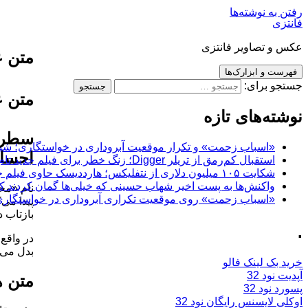
رفتن به نوشته‌ها
فانتزی
عکس و تصاویر فانتزی
متن ع
فهرست و ابزارک‌ها
جستجو برای:
متن ع
نوشته‌های تازه
سطرها
«اسباب زحمت» و تکرار موقعیت آبروداری در خواستگاری؛ شباهت به «پایتخت7» و 
احساس
استقبال کم‌رمق از تریلر Digger؛ زنگ خطر برای فیلم جدید تام کروز و برادران وارنر
شکایت ۱۰۵ میلیون دلاری از نتفلیکس؛ هارددیسک حاوی فیلم جدید نیکلاس کیج به سرقت رفت
واکنش‌ها به پست اخیر شهاب حسینی که خیلی‌ها گمان کردند که
نام «مح
«اسباب زحمت» روی موقعیت تکراری آبروداری در خواستگاری دست گذاشته
پیدا می
بازتاب د
.
در واقع،
بدل می‌
خرید بک لینک فالو
آپدیت نود 32
متن ه
پسورد نود 32
اوکلی لایسنس رایگان نود 32