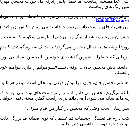
اشی خدا همیشه زیباست اما فصل پاییز رابرای دل خودت محسن مهربانم
همین رنگ های زیباست
پیام محسن می‌آید، دنیا برایم زیباتر می‌شود. هر کلمه‌ات پر از حسی ا
Kaspersk
من هم به جای دوست داشتن دوست داشته می شوم ! کاش آن وقت هم
ز چشمان من شروع شد از برگ ریزان دلم از نارنجی سکوتم که مشت 
زها و شب‌ها به دنبال محسن می‌گردد؛ مانند یک ستاره گمشده که جهان
د زمانی که خاطرات شیرین گذشته ی خودم را با محسن به یاد می آورم 
ا داشته باش محسن جان … وقتی تـــــ♥ـــو هوایم را داری هوا هم خو
 عشقم
 هستم محسن جان، چون فراموش کردن تو محال است. تو در هر ثانیه 
 که میگیرم محسن می دانم ناب تر از تو دست های تو دستی نیست ! می
یه هایم شانه می شوی ! می دانم برای راست گفتن مستی نمی خواهی 
فسیر زیبایی ست وقتی که محسن در کنار من قدم میزنی
ت دارم قد قشنگی چشمات قد عشقی که توی صداته قد بزرگی دلت 
تو خود خود دوست داشتنی دلبر جانم