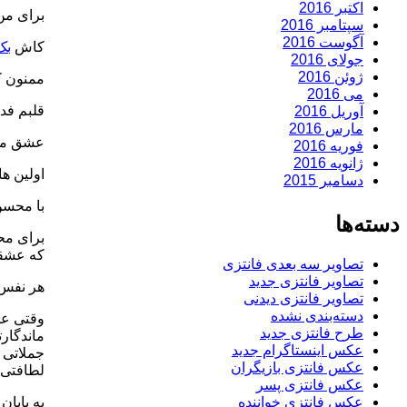
اکتبر 2016
برای من
سپتامبر 2016
آگوست 2016
کاش
بک
جولای 2016
ژوئن 2016
ممنون ک
می 2016
قلبم فد
آوریل 2016
مارس 2016
عشق محس
فوریه 2016
ژانویه 2016
اولین ه
دسامبر 2015
با محسن،
دسته‌ها
برای مح
که عشقت
تصاویر سه بعدی فانتزی
تصاویر فانتزی جدید
هر نفس ک
تصاویر فانتزی دیدنی
دسته‌بندی نشده
وقتی عش
طرح فانتزی جدید
ماندگارت
عکس اینستاگرام جدید
جملاتی خ
عکس فانتزی بازیگران
لطافتی ب
عکس فانتزی پسر
عکس فانتزی خواننده
به پایان