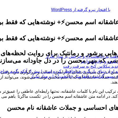
با افتخار نیرو گرفته از WordPress
اشقانه اسم محسن⚡️+ نوشته‌هایی که فقط ب
اشقانه اسم محسن⚡️+ نوشته‌هایی که فقط ب
یی پرشور و رمانتیک برای روایت لحظه‌های خ
چرخش بر مدار تکرار
ی که مهر محسن را در دل جاودانه می‌سازن
 او از دنیای بازیگری خداحافظی کرده است | پیش از آنکه بگویم خداح
سن» در دل بسیاری نشانی از آرامش، اصالت و بزرگواری دارد؛ وقتی ای
 دقیقا مثل «پایتخت7» | برمدار تکرار
‌کنند. جملات عاشقانه‌ای که با اسم محسن نوشته می‌شوند، می‌توانند 
هند.
 ترکیب این نام با کلمات عاشقانه، نه‌تنها رابطه‌ای عاطفی را عمیق‌تر 
کند. در ادامه متن عاشقانه اسم محسن را در تکست ماگرتا باهم می خ
ای احساسی و جملات عاشقانه نام محسن