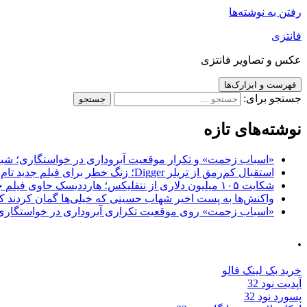
رفتن به نوشته‌ها
فانتزی
عکس و تصاویر فانتزی
فهرست و ابزارک‌ها
جستجو برای:
نوشته‌های تازه
«اسباب زحمت» و تکرار موقعیت آبروداری در خواستگاری؛ شباهت به «پایتخت7» و 
استقبال کم‌رمق از تریلر Digger؛ زنگ خطر برای فیلم جدید تام کروز و برادران وارنر
شکایت ۱۰۵ میلیون دلاری از نتفلیکس؛ هارددیسک حاوی فیلم جدید نیکلاس کیج به سرقت رفت
واکنش‌ها به پست اخیر شهاب حسینی که خیلی‌ها گمان کردند که
«اسباب زحمت» روی موقعیت تکراری آبروداری در خواستگاری دست گذاشته 
.
خرید بک لینک فالو
آپدیت نود 32
پسورد نود 32