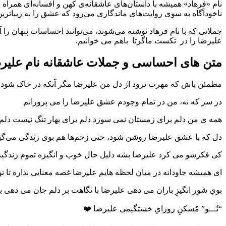
نام «فرهاد» همیشه با داستان‌های عاشقانه‌ی کهن و افسانه‌ای همرا
ناخودآگاه به سوی روایت‌های ماندگاری می‌رود که عشق را به زیباترین
جملاتی که با نام فرهاد نوشته می‌شوند، می‌توانند احساسات پنهان را
علیرضا را در تکست ماگرتا باهم می خوانیم.
متن های احساسی و جملات عاشقانه نام علیر
مطمئن باش که مهرت نرود از دل من علیرضا مگر آنکه در خاک شود
در سر که نه، من در تمام وجودم عشق علیرضا را می پرورانم
همه ی من دلم برای زمستان نمی سوزد دلم برای بهار تنگ نیست دلم 
دل که با عشق علیرضا روشن شود، حتی زخم‌ها هم بوی زندگی می‌گیر
کی فکرشو می کرد علیرضا بشه دلیل حال خوب و انگیزه تموم زندگی
ای همیشه جاودانه در میان لحظه هایم علیرضا غصه معنایی نداره تا 
بویِ شور انگیزِ باراڹ می دهی علیرضا با نگاهت بر دلم جان می د
“تُـــو” مُسکنِ روزایِ خستگیمی علیرضا ❤️