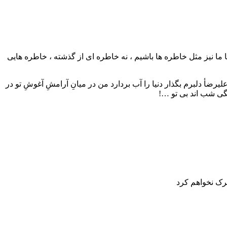
تا ما نیز مثل خاطره ها باشیم ، نه خاطره ای از گذشته ، خاطره هایی
ٔ دلبرم بگذار دنیا را آب بردارد من در میانِ آرامشِ آغوشِ تو در
گی شب اند بی تو …!
ترک نخواهم کرد