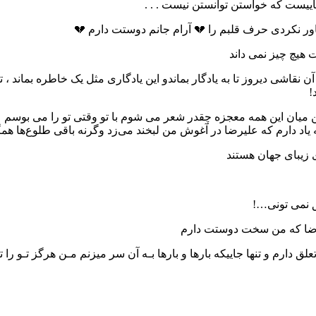
جاییست که خواستن توانستن نیست . . .
باور نکردی حرف قلبم را 💔 آرام جانم دوستت دارم 💔
هیچ چیز نمی‌ داند
 نقاشی دیروز تا به یادگار بماندو این یادگاری مثل یک خاطره بماند ، 
!
ان این همه معجزه چقدر شعر می شوم با تو وقتی تو را می ‏بوسم علیرضا
یاد دارم که علیرضا در آغوش من لبخند می‌زد وگرنه باقی طلوع‌ها هم
 زیبای جهان هستند
ق نمی تونی…!
رضا که من سخت دوستت دارم
ق دارم و تنها جاییکه بارها و بارها بـه آن سر میزنم مـن هرگز تـو را 