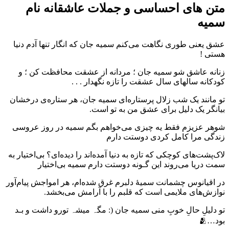
متن های احساسی و جملات عاشقانه نام
سمیه
عشق یعنی طوری نگاهت می‌کنم سمیه جان که انگار تنها آدم دنیا
هستی !
زنانه عاشق شو سمیه جان ؛ مردانه از عشقت محافظت کن ؛ و
کودکانه سالهای سال عشقت را تازه نگهدار . . .
تو مانند یک شب زلال پرستاره‌ای سمیه جان، هر ستاره‌ی درخشان
بیانگر یک دلیل برای عشق من به تو است.
شوهر عزیزم فقط یه چیزی می‌خواهم بگم سمیه در روز عروسی
زندگی مرا کامل کردی دوستت دارم
لاک‌پشت‌های کوچکی که تازه به دنیا آمده‌اند را دیده‌ای؟ بی‌اختیار به
سمت دریا می‌روند این گـونه دوستت دارم سمیه بی‌اختیار
در اقیانوس چشمانت سمیهٔ دلبرم غرق شده‌ام، هر امواجش پیام‌آور
نوازش‌های ملایمی است که قلبم را با آرامش می‌بخشد.
تو دلیلِ حالِ خوبِ منی سمیه جان (: مگہ میشہ تورو داشت و بـد
بود…🫂️