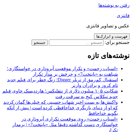
رفتن به نوشته‌ها
فانتزی
عکس و تصاویر فانتزی
فهرست و ابزارک‌ها
جستجو برای:
نوشته‌های تازه
«اسباب زحمت» و تکرار موقعیت آبروداری در خواستگاری؛
شباهت به «پایتخت7» و چرخش بر مدار تکرار
استقبال کم‌رمق از تریلر Digger؛ زنگ خطر برای فیلم جدید
تام کروز و برادران وارنر
شکایت ۱۰۵ میلیون دلاری از نتفلیکس؛ هارددیسک حاوی فیلم
جدید نیکلاس کیج به سرقت رفت
واکنش‌ها به پست اخیر شهاب حسینی که خیلی‌ها گمان کردند
که او از دنیای بازیگری خداحافظی کرده است | پیش از آنکه
بگویم خداحافظ
«اسباب زحمت» روی موقعیت تکراری آبروداری در
خواستگاری دست گذاشته دقیقا مثل «پایتخت7» | برمدار
تکرار