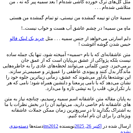
مثل گل‌های ترک خورده کاشی شده‌ام ! بعد سمیه پیر که نه ، من
متلاشی شده‌ام . . .
سمیهٔ جان تو نیمه گمشده من نیستی، تو تمام گمشده من هستی
ماهِ من سمیه! در چشم عاشق آب هست و خواب نیست..!
دلم اسارتی می‌خواهد از جنس سمیه . . . مثل
خرید بک لینک فالو
حبس شدن گوشه آغوشت !
متن عاشقانه‌ای که با نام «سمیه» آمیخته شود، تنها یک جمله ساده
نیست بلکه پژواکی از عشق بی‌پایان است که از عمق جان
برمی‌خیزد. چنین کلماتی می‌توانند لحظه‌های عادی را به خاطره‌هایی
ماندگار بدل کنند و پیوندی عاطفی را عمیق‌تر و صمیمی‌تر سازند.
این نوشته‌ها یادآور می‌شوند که عشق، زمانی زیباترین جلوه خود را
نشان می‌دهد که با نامی پرمعنا و دلنشین همراه شود؛ نامی که هر
بار تکرارش، قلب را به تپشی تازه وا می‌دارد.
به پایان مقاله متن عاشقانه اسم سمیه رسیدیم، چنانچه نیاز به متن
های عاشقانه نام خاصی دارید، می‌توانید آن را در بخش نظرات با ما
به اشتراک بگذارید تا در سریع‌ترین زمان ممکن جملات عاشقانه
ویژه‌ای را برای آن نام آماده کنیم.
ارسال شده در
اکتبر 26, 2025
نویسنده
ins2012
دسته‌ها
دسته‌بندی
نشده