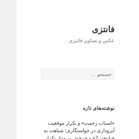
فانتزی
عکس و تصاویر فانتزی
ج
س
ت
ج
و
نوشته‌های تازه
ب
ر
«اسباب زحمت» و تکرار موقعیت
ا
آبروداری در خواستگاری؛ شباهت به
ی
«پایتخت7» و چرخش بر مدار تکرار