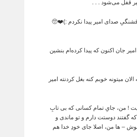
 قفل می‌شود . . .
نگىِ صداى امیر پیدا نکردم :)❤️🥺
یر جان اکنون که پیدا کرده‌ام بنشین
لان میتونه خوبم کنه بغل کردنته امیر
ت ! من، جایِ تمام کسانی که بی تابِ
ه گفتند دوستت دارم و تو ماندی و
راموش – ها من، اصلا جای خودِ خدا هم