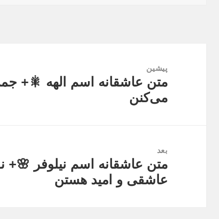
در
راهبری
نوشته
پیشین
متن عاشقانه اسم الهه 🎇+ جمل
نوشته
می‌کنن
قبلی:
بعد
متن عاشقانه اسم نیلوفر 🌸+ نو
نوشته
عاشقی و امید هستن
بعدی: