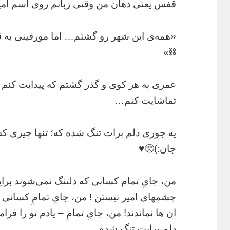
قفس یعنی دهان من وقتی زبانم روی اسم امیر
«همه‌ی این شهر رو گشتم… اما مورفینی به قش
⛓️»
عمری به هر کوی و گذر گشتم که پیدایت کنم ام
تماشایت کنم…
یه جوری دلم برات تنگ شده که؛ تنها چیزی که ا
جان:)🥺♥️
من، جایِ تمام کسانی که دلتنگ نمی‌شوند برای
چشمهای امیر نیستن ! من، جایِ تمامِ کسانی ک
ان ها نماندند! من، جایِ تمامِ – یادم تو را ف
دلم برایت تنگ شده