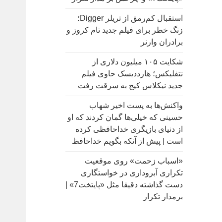
:
استقبال کم‌رمق از تریلر Digger؛
زنگ خطر برای فیلم جدید تام کروز و
برادران وارنر
شکایت ۱۰۵ میلیون دلاری از
نتفلیکس؛ هارددیسک حاوی فیلم
جدید نیکلاس کیج به سرقت رفت
واکنش‌ها به پست اخیر شهاب
حسینی که خیلی‌ها گمان کردند که او
از دنیای بازیگری خداحافظی کرده
است | پیش از آنکه بگویم خداحافظ
«اسباب زحمت» روی موقعیت
تکراری آبروداری در خواستگاری
دست گذاشته دقیقا مثل «پایتخت7» |
برمدار تکرار