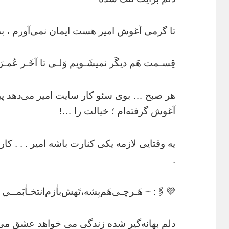
تا گرمی آغوش امیر هست ایمان نمی‌آورم ، به 
قِسـمت هَم دیگَر نمیشَـویم وَلـی تا آخَـر عُمـر
هر صبح … بوی
سئو کار سایت
امیر می‌دهد پی
آغوش گرفته‌ام ؛ خیالت را …!
یه وقتایی لازمه یکی کنارت باشه امیر . . . کار
.
💜🖇️: ~‏ هَـرچـی‌هَم‌بِشه،تَهش‌ٖباٰزم‌انتخـاٰبَمــي امی
دلم بهانه‌گیر شده زندگی می خواهد عشق می