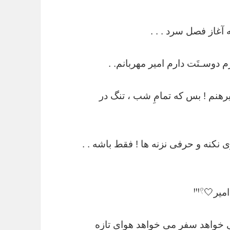
آغاز فصل سرد . . .
َم دوسـتَت دارم امیر مهربانم. .
رهنم ! بس که تمامِ شب ، تنگ در
ی نکنه‌ و حرفی نزنه ها ! فقط باشه . .
ر🤍ꞋꞌꞋ𓍢
 خواهد سفر می خواهد هوای تازه