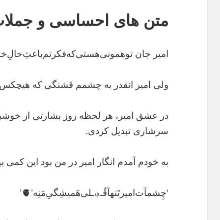
متن های احساسی و جملات 
امیر جان تو‌همونی‌هستی‌که‌فکرتم‌باعث‌ِحالِ‌خوبِ‌ق
ولی امیر انقدر به چشمم قشنگی که هیچکس حت
در عشق امیر، هر لحظه روز بشارتی از خوشبخ
سرشاری تبدیل کردی.
به خودم آمدم انگار امیر در من بود این کمی 
‘چِشمآت‌امیر‌تَنهآ‌قُـ؋ـلی‌هَمیشِگیِ‌مَنِه’🫀’