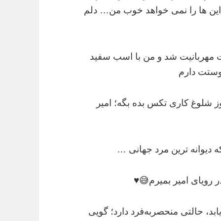
این ها را نمی خواهد خوب من… دلم
 مهربانیت شد و من با اسب سفید
دوستت دارم
ز شلوغ كارى تكس بده بگه؛ امیر
 دیوانه ‌ترین مرد جهانی …
 رویای امیر بمیرم😅♥️
 یابد، حالتی منحصربه‌فرد دارد؛ گویی