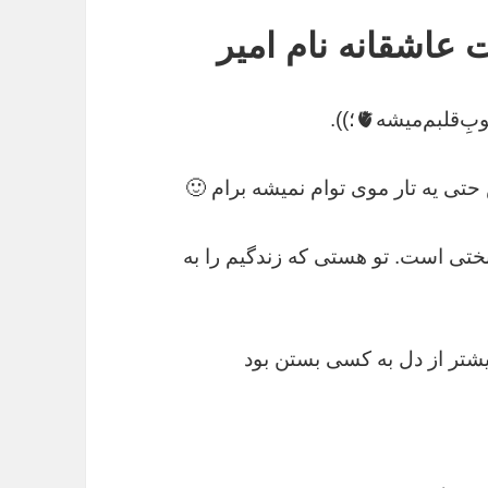
عاشقانه نام امیر
لبم‌میشه🫀؛)).
ی یه تار موی توام نمیشه برام 🙂
تی است. تو هستی که زندگیم را به
بیشتر از دل به کسی بستن بود