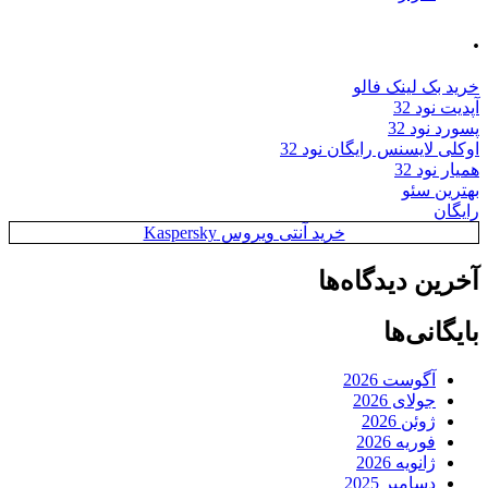
.
خرید بک لینک فالو
آپدیت نود 32
پسورد نود 32
اوکلی لایسنس رایگان نود 32
همیار نود 32
بهترین سئو
رایگان
خرید آنتی ویروس Kaspersky
آخرین دیدگاه‌ها
بایگانی‌ها
آگوست 2026
جولای 2026
ژوئن 2026
فوریه 2026
ژانویه 2026
دسامبر 2025