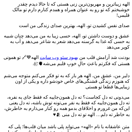
الهه زیباترین و مهربون‌ترین زنی هستی که تا حالا دیدم چقدر
خوشبختم که تو رو به عنوان همراه و همدم کنارم دارم تو مالک
قلبمی!
صدای نفس کشیدن تو، الهه، بهترین صدای زندگی من است
عشق و دوست داشتن تو، الهه، حسی زیبا به من می‌دهد چنان شبیه
به حسی که غذا به گرسنه می‌دهد شعر به شاعر می‌دهد و آب به
کویر می‌دهد
بودنت شد آرامش قلب من
بهبود سئو وب سایت
الهه💙🔗️ تو همونی
هستی که فکرتم باعثِ حالِ خوبِ قلبم می‌شه🫀؛)).
دلبر من، عشق من، الهه هر بار که به تو فکر می‌کنم متوجه می‌شم
که هنوزم زندگی قشنگی‌های خاص خودشو داره و یکی از اون
زیبایی‌ها قطعا تو هستی
می‌دونی ته دل کجاست؟ ته دل همون‌جاییه که فقط جای یه نفره،
ته دل همون‌جاییه که فقط یه نفر می‌تونه توش باشه، ته دل یعنی
این‌که من غرورم و اخلاقای بدمو همه رو کنار می‌ذارم به خاطرش،
به خاطر ته دلم… الهه تو ته دل منی 🫂♥️
متن عاشقانه با نام «الهه» می‌تواند پلی باشد میان قلب‌ها؛ پلی که