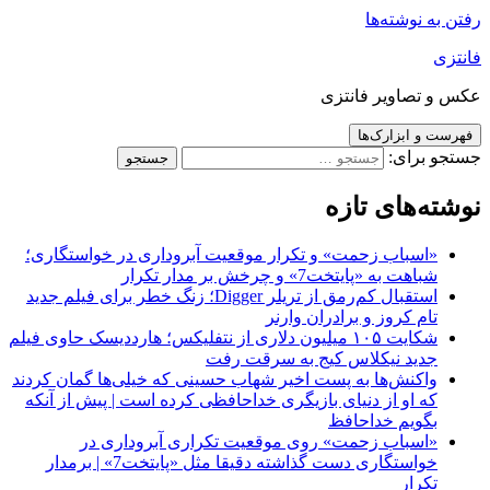
رفتن به نوشته‌ها
فانتزی
عکس و تصاویر فانتزی
فهرست و ابزارک‌ها
جستجو برای:
نوشته‌های تازه
«اسباب زحمت» و تکرار موقعیت آبروداری در خواستگاری؛
شباهت به «پایتخت7» و چرخش بر مدار تکرار
استقبال کم‌رمق از تریلر Digger؛ زنگ خطر برای فیلم جدید
تام کروز و برادران وارنر
شکایت ۱۰۵ میلیون دلاری از نتفلیکس؛ هارددیسک حاوی فیلم
جدید نیکلاس کیج به سرقت رفت
واکنش‌ها به پست اخیر شهاب حسینی که خیلی‌ها گمان کردند
که او از دنیای بازیگری خداحافظی کرده است | پیش از آنکه
بگویم خداحافظ
«اسباب زحمت» روی موقعیت تکراری آبروداری در
خواستگاری دست گذاشته دقیقا مثل «پایتخت7» | برمدار
تکرار