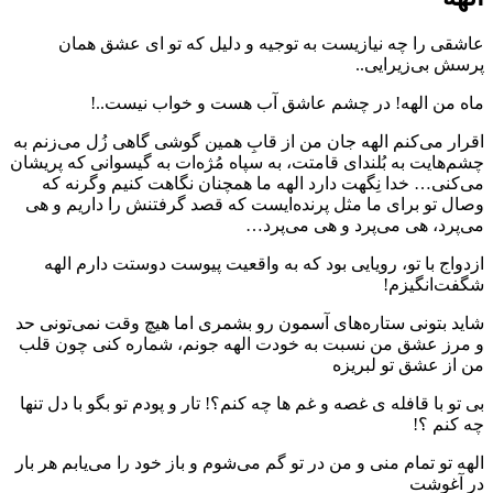
عاشقی را چه نیازیست به توجیه و دلیل که تو ای عشق همان
پرسش بی‌زیرایی..
ماه من الهه! در چشم عاشق آب هست و خواب نیست..!
اقرار می‌کنم الهه جان من از قابِ همین گوشی گاهی زُل می‌زنم به
چشم‌هایت به بُلندای قامتت، به سپاه مُژه‌ات به گیسوانی که پریشان
می‌کنی… خدا نِگهت دارد الهه ما همچنان نگاهت کنیم وگرنه که
وصال تو برای ما مثل پرنده‌ایست که قصد گرفتنش را داریم و هی
می‌پرد، هی می‌پرد و هی می‌پرد…
ازدواج با تو، رویایی بود که به واقعیت پیوست دوستت دارم الهه
شگفت‌انگیزم!
شاید بتونی ستاره‌های آسمون رو بشمری اما هیچ وقت نمی‌تونی حد
و مرز عشق من نسبت به خودت الهه جونم، شماره کنی چون قلب
من از عشق تو لبریزه
بی تو با قافله ی غصه و غم ها چه کنم؟! تار و پودم تو بگو با دل تنها
چه کنم ؟!
الهه تو تمام منی و من در تو گم می‌شوم و باز خود را می‌یابم هر بار
در آغوشت