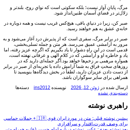
مرگ، پایانِ آواز نیست؛ بلکه سکوتی است که نوایِ روح، بلندتر و
زلال‌تر در فضایِ آسمان طنین‌انداز شود.
صبر کن، زیرا در دنیایِ باقی، هیچ‌کس غریب نیست و همه دوباره در
خانه‌یِ عشق به هم خواهند رسید.
صبر در برابر مرگ، سفری است که از پذیرش درد آغاز می‌شود و به
مرور به آرامشی عمیق می‌رسد. هر متن و جمله تسلی‌بخشی،
قدمی است در این راهِ دشوار تا یاد بگیریم که اگرچه عزیز رفته، اما
یاد و خاطره او و آرامشی که در کلامِ الهی و عرفانی نهفته است،
همواره مرهمی بر زخم‌ها خواهد بود.اگر جمله‌ای دارید که در
روزهای سختِ فراق به شما آرامش داده یا تجربه‌ای از صبر در برابر
از دست دادن عزیزان دارید، لطفاً در بخش دیدگاه‌ها بنویسید تا
همراهی برای سایر سوگواران باشد.
ارسال شده در
ژوئن 12, 2026
نویسنده
ins2012
دسته‌ها
دسته‌بندی نشده
راهبری نوشته
پیشین
نوشته قبلی:
متن در مورد ایران قوی 🇮🇷 + جملات حماسی
برای وصف قدرت،اقتدار و سرافرازی
بعد
نوشته بعدی:
عکس نوشته درباره امام حسین (ع) به همراه متن