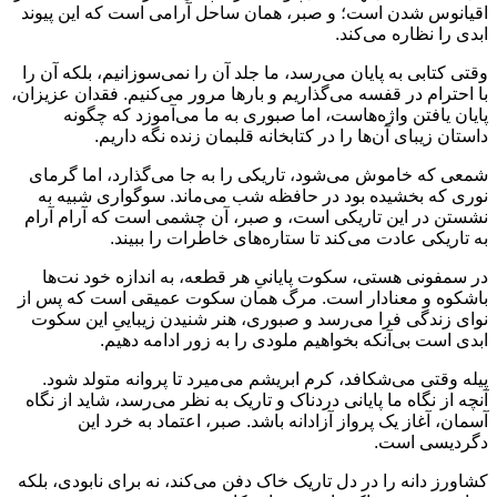
اقیانوس شدن است؛ و صبر، همان ساحل آرامی است که این پیوند
ابدی را نظاره می‌کند.
وقتی کتابی به پایان می‌رسد، ما جلد آن را نمی‌سوزانیم، بلکه آن را
با احترام در قفسه می‌گذاریم و بارها مرور می‌کنیم. فقدان عزیزان،
پایان یافتن واژه‌هاست، اما صبوری به ما می‌آموزد که چگونه
داستان زیبای آن‌ها را در کتابخانه قلبمان زنده نگه داریم.
شمعی که خاموش می‌شود، تاریکی را به جا می‌گذارد، اما گرمای
نوری که بخشیده بود در حافظه شب می‌ماند. سوگواری شبیه به
نشستن در این تاریکی است، و صبر، آن چشمی است که آرام آرام
به تاریکی عادت می‌کند تا ستاره‌های خاطرات را ببیند.
در سمفونی هستی، سکوت پایانیِ هر قطعه، به اندازه خود نت‌ها
باشکوه و معنادار است. مرگ همان سکوت عمیقی است که پس از
نوای زندگی فرا می‌رسد و صبوری، هنر شنیدن زیباییِ این سکوت
ابدی است بی‌آنکه بخواهیم ملودی را به زور ادامه دهیم.
پیله وقتی می‌شکافد، کرم ابریشم می‌میرد تا پروانه متولد شود.
آنچه از نگاه ما پایانی دردناک و تاریک به نظر می‌رسد، شاید از نگاه
آسمان، آغاز یک پرواز آزادانه باشد. صبر، اعتماد به خرد این
دگردیسی است.
کشاورز دانه را در دل تاریک خاک دفن می‌کند، نه برای نابودی، بلکه