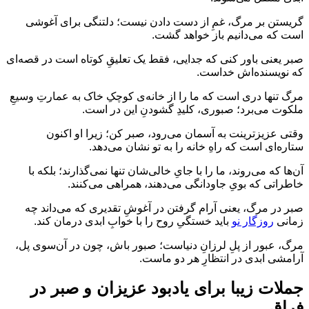
گریستن بر مرگ، غمِ از دست دادن نیست؛ دلتنگی برای آغوشی
است که می‌دانیم باز خواهد گشت.
صبر یعنی باور کنی که جدایی، فقط یک تعلیقِ کوتاه است در قصه‌ای
که نویسنده‌اش خداست.
مرگ تنها دری است که ما را از خانه‌ی کوچکِ خاک به عمارتِ وسیعِ
ملکوت می‌برد؛ صبوری، کلیدِ گشودنِ این در است.
وقتی عزیزترینت به آسمان می‌رود، صبر کن؛ زیرا او اکنون
ستاره‌ای است که راهِ خانه را به تو نشان می‌دهد.
آن‌ها که می‌روند، ما را با جایِ خالی‌شان تنها نمی‌گذارند؛ بلکه با
خاطراتی که بویِ جاودانگی می‌دهند، همراهی می‌کنند.
صبر در مرگ، یعنی آرام گرفتن در آغوشِ تقدیری که می‌داند چه
زمانی
روزگار نو
باید خستگیِ روح را با خوابِ ابدی درمان کند.
مرگ، عبور از پلِ لرزانِ دنیاست؛ صبور باش، چون در آن‌سوی پل،
آرامشی ابدی در انتظارِ هر دو ماست.
جملات زیبا برای یادبود عزیزان و صبر در
فراق