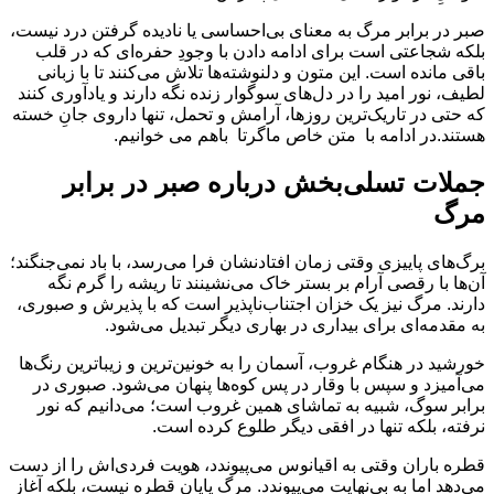
صبر در برابر مرگ به معنای بی‌احساسی یا نادیده گرفتن درد نیست،
بلکه شجاعتی است برای ادامه دادن با وجودِ حفره‌ای که در قلب
باقی مانده است. این متون و دلنوشته‌ها تلاش می‌کنند تا با زبانی
لطیف، نور امید را در دل‌های سوگوار زنده نگه دارند و یادآوری کنند
که حتی در تاریک‌ترین روزها، آرامش و تحمل، تنها داروی جانِ خسته
هستند.در ادامه با متن خاص ماگرتا باهم می خوانیم.
جملات تسلی‌بخش درباره صبر در برابر
مرگ
برگ‌های پاییزی وقتی زمان افتادنشان فرا می‌رسد، با باد نمی‌جنگند؛
آن‌ها با رقصی آرام بر بستر خاک می‌نشینند تا ریشه را گرم نگه
دارند. مرگ نیز یک خزان اجتناب‌ناپذیر است که با پذیرش و صبوری،
به مقدمه‌ای برای بیداری در بهاری دیگر تبدیل می‌شود.
خورشید در هنگام غروب، آسمان را به خونین‌ترین و زیباترین رنگ‌ها
می‌آمیزد و سپس با وقار در پس کوه‌ها پنهان می‌شود. صبوری در
برابر سوگ، شبیه به تماشای همین غروب است؛ می‌دانیم که نور
نرفته، بلکه تنها در افقی دیگر طلوع کرده است.
قطره باران وقتی به اقیانوس می‌پیوندد، هویت فردی‌اش را از دست
می‌دهد اما به بی‌نهایت می‌پیوندد. مرگ پایان قطره نیست، بلکه آغاز