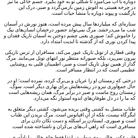
دوباره با آب می‌آمیزد تا شکلی نو به خود بگیرد. جسم خاکی ما نیز
در چرخه هستی به آغوش زمین بازمي‌گردد و صبر، درک این
بازگشت و پیوند دوباره با منشأ حیات است.
ستاره‌ای که میلیاردها سال پیش مرده است، هنوز نورش در آسمان
شب ما می‌درخشد. مرگ نمی‌تواند حضور درخشان انسان‌های نیک
را خاموش کند؛ صبوری یعنی چشم دوختن به آسمان تاریک فقدان و
پیدا کردن نوری که از گذشته تا ابدیت امتداد دارد.
وقتی قطاری از تونل تاریک عبور می‌کند، مسافران از ترس تاریکی
بیرون نمی‌پرد، بلکه صبورانه منتظر نور انتهای تونل می‌مانند. مرگ
گذار از همین تونل تاریک است و صبر، اطمینان قلبی به روشنایی
عظیمی است که در انتظار مسافر است.
درختی که زمستان او را عریان و بی‌برگ کرده، نمرده است؛ او در
حال جمع‌آوری نیرو در ریشه‌هایش برای بهاری دیگر است. سوگ،
زمستان روح ماست و صبر در برابر مرگ، همان ریشه‌هایی است
که ما را در دل طوفان‌های اندوه استوار نگه می‌دارد.
طناب متصل به کشتی وقتی بریده می‌شود، کشتی دیگر متعلق به
لنگرگاه نیست، بلکه از آنِ اقیانوس است. مرگ بریدن این طناب
است و صبوری، ایستادن بر اسکله و دست تکان دادن برای
مسافری است که راهیِ آب‌های بی‌کران و ناشناخته شده است.
قاب عکس خالی روی دیوار، در ابتدا فقط جای خالی را یادآوری