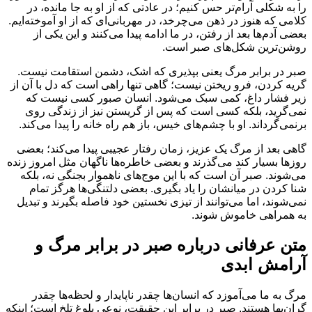
را به شکلی آرام‌تر حس کنیم؛ در عادتی که از او به جا مانده، در
کلامی که هنوز در ذهن می‌چرخد، در مهربانی‌ای که از او آموخته‌ایم.
بعضی آدم‌ها بعد از رفتن، در ما ادامه پیدا می‌کنند و این یکی از
روشن‌ترین شکل‌های صبر است.
صبر در برابر مرگ یعنی بپذیری که اشک، دشمن استقامت نیست.
گریه کردن، فرو ریختن نیست؛ گاهی تنها راهی است که دل با آن از
زیر فشار داغ، کمی سبک می‌شود. انسان صبور کسی نیست که
نمی‌گرید، بلکه کسی است که پس از گریستن نیز از زندگی روی
برنمی‌گرداند. او با چشم‌های خیس، باز هم راه خانه را پیدا می‌کند.
گاهی بعد از مرگ یک عزیز، زمان رفتار عجیبی پیدا می‌کند؛ بعضی
روزها بسیار کند می‌گذرند و بعضی خاطره‌ها ناگهان مثل امروز زنده
می‌شوند. صبر آن است که با این موج‌های ناهموار بجنگی نه، بلکه
شنا کردن در میانشان را یاد بگیری. بعضی دلتنگی‌ها هرگز تمام
نمی‌شوند، اما می‌توانند از تیزی نخستین خود فاصله بگیرند و تبدیل
به همراهی خاموش شوند.
متن عرفانی درباره صبر در برابر مرگ و
آرامش ابدی
مرگ به ما می‌آموزد که انسان‌ها چقدر ناپایدار و لحظه‌ها چقدر
گران‌بها هستند. صبر در برابر این حقیقت، نوعی بلوغ تلخ است؛ اینکه