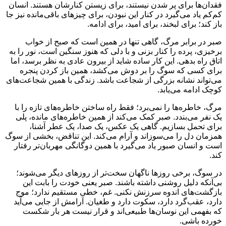
فقدان‌ها برای پر شدن نیستند، برای زیستن کنارشان هستند. انسان
کم‌کم یاد می‌گیرد در کنار این نبودن، برای چیزهای باقی‌مانده نیز جا
باز کند؛ برای لبخند، برای امید، برای ادامه.
صبر در برابر مرگ، گاهی تنها در همین است که صبح از خواب
برخیزی، پرده را کنار بزنی و با دلی که هنوز سنگین است، نور را به
اتاق راه بدهی. این کار ساده شاید از بیرون عادی به نظر برسد، اما
برای کسی که سوگ را بر دوش می‌کشد، همین باز کردن پنجره
می‌تواند نشانه بزرگی از شجاعت باشد. زندگی با همین شجاعت‌های
کوچک ادامه می‌یابد.
مرگ، خاطره‌ها را نمی‌برد؛ فقط راه ساختن خاطره‌های تازه را با
یک نفر می‌بندد. صبر کمک می‌کند از همین خاطره‌های مانده، پلی
برای تحمل بسازیم. گاهی یک عکس، یک صدا، یک عطر آشنا،
همزمان دل را می‌سوزاند و آرام می‌کند. این تناقض، بخشی از سوگ
است و انسان صبور یاد می‌گیرد با همین دوگانگی مهربان‌تر رفتار
کند.
در سوگ، برخی روزها ناگهان سخت‌تر از روزهای دیگر می‌شوند؛
بی‌آنکه دلیل روشنی داشته باشند. صبر یعنی خودت را بابت این
بازگشت‌های اندوه سرزنش نکنی. غم، خطی مستقیم ندارد؛ موج
دارد، عقب‌گرد دارد، سکوت دارد و طغیان. آرامش از جایی می‌آید
که بفهمی این نوسان‌ها طبیعی‌اند و قرار نیست هر بار شکست
خورده باشی.