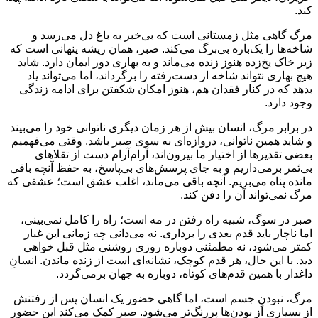
کند.
مرگ گاهی مثل زمستانی است که بی‌خبر به باغ دل می‌رسد و
شاخه‌ها را یک‌باره بی‌برگ می‌کند. صبر، همان ریشه پنهانی است که
زیر خاک یخ‌زده هنوز زنده می‌ماند و به بهاری دور ایمان دارد. شاید
هیچ بهاری نتواند شاخه از دست‌رفته را برگرداند، اما می‌تواند یاد
بدهد که در کنار فقدان هم، هنوز امکان شکفتن برای ادامه زندگی
وجود دارد.
در برابر مرگ، انسان بیش از هر زمان دیگری ناتوانی خود را می‌بیند
و شاید همین ناتوانی، دروازه‌ای به سوی صبر باشد. وقتی می‌فهمیم
بعضی تقدیرها از اختیار ما بیرون‌اند، آرام‌آرام دست از تقلاهای
بی‌ثمر برمی‌داریم و به جای پرسش‌های بی‌پاسخ، به حفظ آنچه باقی
مانده پناه می‌بریم. آنچه باقی می‌ماند، اغلب عشق است؛ عشقی که
مرگ نمی‌تواند آن را دفن کند.
صبر در سوگ، شبیه راه رفتن در مه است؛ راه را کامل نمی‌بینی،
اما ناچار باید قدم بعدی را برداری. نه می‌دانی چه زمانی این غبار
کمتر می‌شود، نه مطمئنی دوباره روزی روشنی مثل قبل خواهی
دید. با این حال، هر قدم کوچک، نشانه‌ای است از زنده ماندن. انسانِ
داغدار با همین قدم‌های کوتاه، دوباره به جهان برمی‌گردد.
مرگ، نبودنِ جسم است، اما گاهی حضور یک انسان پس از رفتنش
از بسیاری از بودن‌ها پررنگ‌تر می‌شود. صبر کمک می‌کند این حضور