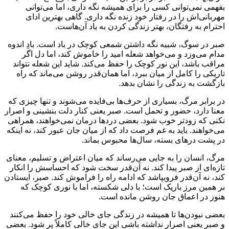
بفهمی نمی‌توانی کسی را برای همیشه نگه داری، اما می‌توانی
مهربانی‌اش را در رفتار خود زنده نگه داری. گاهی بهترین ادای
احترام به رفتگان، بهتر زندگی کردن به یاد آن‌هاست.
صبر در سوگ، شبیه نگه داشتن شمعی کوچک در باد است. بادِ اندوه
مدام می‌وزد و می‌خواهد شعله امید را خاموش کند، اما دل اگر
مراقب باشد، این نور کوچک را حفظ می‌کند. شاید این شعله نتواند
تاریکی را کامل از میان ببرد، اما همان‌قدر روشن می‌ماند که راه
بازگشت به زندگی را نشان بدهد.
در برابر مرگ، بسیاری از حرف‌ها بی‌فایده می‌شوند و تنها چیزی که
معنا دارد، حضور و تحمل است. صبر یعنی کنار دلت بنشینی و اصرار
نکنی که زودتر خوب شود. بعضی دردها درمان نمی‌خواهند، همراهی
می‌خواهند. باید به غم فرصت داد که از میان جان عبور کند، نه اینکه
در پشت درهای بسته، سال‌ها محبوس بماند.
مرگ، انسان را به جایی می‌رساند که میان اعتراض و تسلیم، معنای
تازه‌ای از صبر پیدا کند. نه آن‌قدر سخت شود که احساسش را انکار
کند، نه آن‌قدر فروبپاشد که ادامه راه را فراموش کند. صبر، ایستادن
بر همین مرز باریک است؛ با دلی شکسته، اما با نوری کوچک که
هنوز در اعماق جان روشن مانده است.
بعضی نبودن‌ها تا همیشه در زندگی جای خالی خود را حفظ می‌کنند
و صبر یعنی اصرار نداشته باشی این جای خالی کاملاً پر شود. بعضی