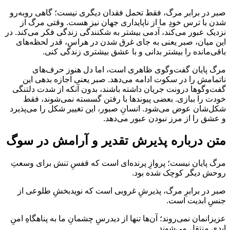
صبر در برابر مرگ، فقط تحمل فقدان دیگری نیست؛ گاهی روبه‌رو
شدن با ترس خودِ ما از ناپایداری جهان نیز هست. وقتی مرگ از
نزدیک عبور می‌کند، آدمی بیشتر به شکنندگی زندگی فکر می‌کند. در
این میان، صبر یعنی به جای غرق شدن در هراس، قدر لحظه‌های
باقی‌مانده را بیشتر بدانی و با عشق بیشتری زندگی کنی.
مرگ پایان گفت‌وگوی ظاهری است، اما دل هنوز حرف‌های
ناتمامش را در سکوت ادامه می‌دهد. صبر یعنی اجازه بدهی این
گفت‌وگوها درونت جریان داشته باشند، بدون آنکه از شدت دلتنگی
خودت را ببازی. بعضی پیوندها با رفتن گسسته نمی‌شوند، فقط
شکل‌شان عوض می‌شود. انسانِ صبور، این تغییر شکل را می‌پذیرد
و عشق را از مرز نبودن عبور می‌دهد.
متن درباره پذیرش تقدیر و آرامش در سوگ
مرگ پایان نیست؛ پروازِ پرنده‌ای است که قفسِ تنش برای وسعتِ
روحش دیگر کوچک شده بود.
صبر در برابرِ مرگ، پذیرشِ غروبی است که نویدبخشِ طلوعی از
جنسِ ابدیت است.
عزیزانمان نمی‌روند؛ آن‌ها تنها از دیدرسِ چشمانِ ما به پناهگاهِ امنِ
ابدی منتقل می‌شوند.