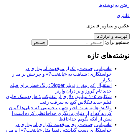
رفتن به نوشته‌ها
فانتزی
عکس و تصاویر فانتزی
فهرست و ابزارک‌ها
جستجو برای:
نوشته‌های تازه
«اسباب زحمت» و تکرار موقعیت آبروداری در
خواستگاری؛ شباهت به «پایتخت7» و چرخش بر مدار
تکرار
استقبال کم‌رمق از تریلر Digger؛ زنگ خطر برای فیلم
جدید تام کروز و برادران وارنر
شکایت ۱۰۵ میلیون دلاری از نتفلیکس؛ هارددیسک حاوی
فیلم جدید نیکلاس کیج به سرقت رفت
واکنش‌ها به پست اخیر شهاب حسینی که خیلی‌ها گمان
کردند که او از دنیای بازیگری خداحافظی کرده است |
پیش از آنکه بگویم خداحافظ
«اسباب زحمت» روی موقعیت تکراری آبروداری در
خواستگاری دست گذاشته دقیقا مثل «پایتخت7» | برمدار