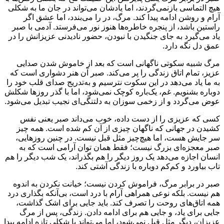
هیچ التماسی بازنمی‌گردند، اما یادشان می‌تواند در جان ما به شکلی
آرام و روشن ادامه پیدا کند. مرگ، در را می‌بندد، اما عشق اگر
راستین باشد، از پنجره خاطره‌ها هنوز نور می‌فرستد. آدمی با صبر
یاد می‌گیرد به جای جنگیدن با نبودن، حضور نادیدنی عزیزانش را در
عمق دل نگه دارد.
مرگ شبیه سکوتی ناگهانی است که بعد از خاموش شدن صدایی
عزیز، تمام اتاق زندگی را پر می‌کند. صبر آن هنر دشواری است که
به ما یاد می‌دهد در این سکوت نترسیم و به‌تدریج صدای قلب خود را
دوباره بشنویم. غم، یک‌باره کوچک نمی‌شود، اما با گذر روزها شکلش
عوض می‌گردد و از زخمی سوزان به دلتنگی‌ای نجیب تبدیل می‌شود.
کسی که عزیزی را از دست داده، خوب می‌داند صبر یعنی نفس
کشیدن در جهانی که ناگهان چیزی از آن کم شده است. همه چیز
سر جایش هست، اما هیچ‌چیز مثل قبل نیست. در چنین روزهایی،
صبر معجزه‌ای بزرگ نیست؛ فقط همان توان آرامی است که به
انسان اجازه می‌دهد یک روز دیگر را هم بگذراند، یک شب دیگر را هم
تاب بیاورد و کم‌کم دوباره با زندگی آشتی کند.
صبر در برابر مرگ، فراموش کردن نیست؛ خیانت نکردن به اندوه
هم نیست. بلکه نوعی همراهی آرام با درد است، بی‌آنکه بگذاری درد
همه اتاق‌های روحت را تصرف کند. باید جایی برای اشک گذاشت،
جایی برای یاد، و جایی هم برای ادامه دادن. زندگی، پس از مرگ
عزیزان، دیگر مثل قبل نمی‌شود، اما می‌تواند با شکلی تازه ادامه پیدا