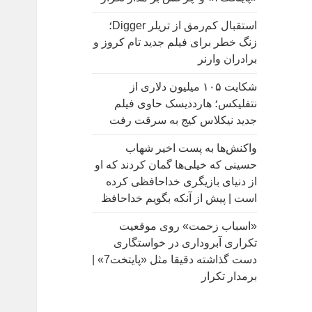
:
استقبال کم‌رمق از تریلر Digger؛
زنگ خطر برای فیلم جدید تام کروز و
برادران وارنر
شکایت ۱۰۵ میلیون دلاری از
نتفلیکس؛ هارددیسک حاوی فیلم
جدید نیکلاس کیج به سرقت رفت
واکنش‌ها به پست اخیر شهاب
حسینی که خیلی‌ها گمان کردند که او
از دنیای بازیگری خداحافظی کرده
است | پیش از آنکه بگویم خداحافظ
«اسباب زحمت» روی موقعیت
تکراری آبروداری در خواستگاری
دست گذاشته دقیقا مثل «پایتخت7» |
برمدار تکرار