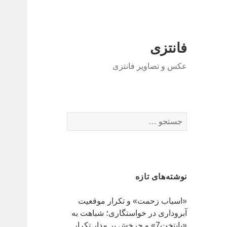
فانتزی
عکس و تصاویر فانتزی
ج
س
ت
ج
و
نوشته‌های تازه
ب
ر
«اسباب زحمت» و تکرار موقعیت
ا
آبروداری در خواستگاری؛ شباهت به
ی
«پایتخت7» و چرخش بر مدار تکرار