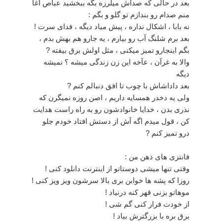
بعد در حالی که صداش میلرزه بگه ببخشید عباص آغآ
منم صدام رو بندازم تو گلو و بگم :
نه بابا ، اشکال نداره ، پیش میاد دیگه ، فدای سرت !
بعد برم شلنگ آب رو بیارم ، یه جارو هم بهش بدم ،
بگم اینجارو تمیز میکنی ، مثل اولش برق بیفته ?
والا به غرآن ، عآخه این زن زندگی میشه ؟ نمیشه
دیگه
بعد داداشاش با چوب تا افق دنبالم کنم ?
ولی یه دخدر همسایه داریم ، اصن روزه نمیگرن که
نذری بدن ، خدایا خانوادشون رو به راه راست هدایت
کن ، قول میدم اگه آش از دستش افتاد خودم جلو
درو تمیز کنم ?
فانتزی های ذهن من :
وقتی تنها میشی دوستاتو از اینترنت دانلود کنی !
روزا که پشه ها خوابن بری بالا سرشون ویز ویز کنی !
موهاتو بزنی قهر کنه درنیاد !
از خودت فرار کنی گم شی !
برق بره با بزرگترش بیاد !