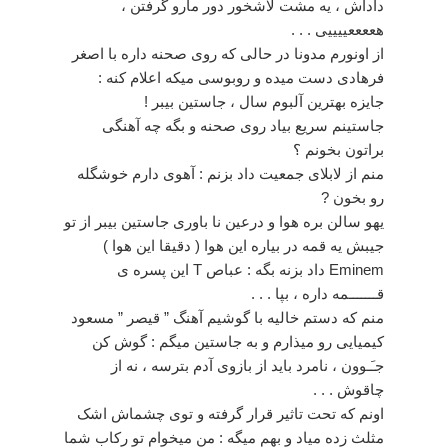
داداش ، یه مشت لاشخور دور مارو گرفتن ،
هععععییییی . . .
از اونورم مدونا در حالی که روی صحنه داره با اصغر
فرهادی دست میده و روبوسی میکه اعلام کنه :
جایزه بهترین آلبوم سال ، جاستین بیبر !
جاستینم سریع بیاد روی صحنه و بگه چه آهنگی
براتون بخونم ؟
منم از لابلای جمعیت داد بزنم : آهوی دارم خوشگله
رو بخون ?
یهو سالن بره هوا و درعین نا باوری جاستین بیبر از تو
جیبش یه قمه در بیاره این هوا ( دقیقا این هوا )
Eminem داد بزنه بگه : عباص T این پسره ی
قـــــــمه داره ، بپا . . .
منم که دستم خالیه با گوشیم آهنگ ” قیصر ” مسعود
کیمیایی رو میذارم و به جاستین میگم : گوش کن
جـَـوون ، نامرد باید از بازوی آدم بترسه ، نه از
چاقوش . . .
اونم که تحت تاثیر قرار گرفته و توی چشماش اشک
مثلث زده میاد و بهم میگه : من میخوام تو رکاب شما