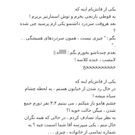
ﯾﮑﯽ ﺍﺯ ﻓﺎﻧﺘﺰﯾﺎﻡ ﺍﯾﻨﻪ ﮐﻪ
ﯾﻪ ﻗﻮﻃﯽ ﻧﺎﺭﻧﺠﯽ ﺑﺨﺮﻡ ﻭ ﺗﻮﺵ ﺍﺳﻤﺎﺭﺗﯿﺰ ﺑﺮﯾﺰﻡ !
ﺑﻌﺪ ﻫﺮﻭﻗﺖ ﺳﺮﺩﺭﺩ ﺩﺍﺷﺘﻤﻮ ﯾﮑﯽ ﺍﺯﻡ ﭘﺮﺳﯿﺪ ﭼﯽ ﺷﺪﻩ
؟
ﺑﮕﻢ : ” ﭼﯿﺰﯼ ﻧﯿﺴﺖ ، ﻫﻤﻮﻥ ﺳﺮﺩﺭﺩﻫﺎﯼ ﻫﻤﯿﺸﮕﯽ . .
. ”
ﺑﻌﺪﻡ ﭼﻨﺪﺗﺎﺷﻮ ﺑﺨﻮﺭﻡ ﺑﮕﻢ : ﺁﺁﺁﺁﺁﺁﻩ |:
ﻻﻣﺼﺐ ، ﻋﻨﺪﻩ ﮐﻼﺳﻪ !
خخخخخخخخخخخ
یکی از فانتزیام اینه که
در حال رد شدن از خیابون هستم ، یه لحظه چشام
سیاه میشه !
چشم هامو باز میکنم ، می بینیم ۳،۴ نفر دورم جمع
شدن ، میگن حالت خوبه !؟
به نظر میاد تصادف کردم ، در حالی که همه نگران
حال منم ، یکی میپرسه آقا شما اسمت چیه ؟ یه
شماره تماسی از خانواده ، چیزی . . .