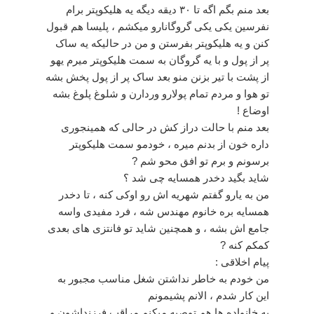
بعد منم بگم اگه تا ۳۰ دیقه دیگه یه هلیکوپتر برام
نفرسین یکی یکی گروگانارو میکشم ، پلیسا هم قبول
کنن و یه هلیکوپتر بفرستن و من در حالیکه یه ساک
پر از پول و با یه گروگان به سمت هلیکوپتر میرم یهو
از پشت با تیر بزنن منو بعد ساک پر از پول پخش بشه
تو هوا و مردم تمام پولارو وردارن و شلوغ پلوغ بشه
اوضاع !
بعد منم با حالت دراز کش در حالی که همینجوری
داره خون از بدنم میره ، خودمو سمت هلیکوپتر
برسونم و برم تو افق محو شم ?
شاید بگید دخدر همسایه چی شد ؟
من به یارو گفتم شهریه اش رو اوکی کنه ، تا دخدر
همسایه بره خانوم مهندس شه ، فرد مفیدی واسه
جامع اش بشه ، و همچنین شاید تو فانتزی های بعدی
کمکم کنه ?
پیام اخلاقی :
من خودم به خاطر نداشتن شغل مناسب مجبور به
این کار شدم ، الانم پشیمونم
به خانواده ها هم توصیه میکنم مراقب فرزنداشون و