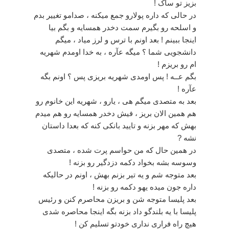
بزیز تو ساک !
در حالی که داره پولارو جمع میکنه ، صدامو تغییر بدم
و اسلحه رو بگیرم سمت دخدر همسایه و بگم بیا
اینجا ببینم ! بعد اونم با ترس و لرز میاد ، میگم
دانشجویی شما ؟ میگه عآره ، به خدا اومدم شهریه
ام رو بریزم !
بگم عــه ! پس اومدی شهریه بریزی پس ؟ اونم بگه
عآره !
بعد به متصدی میگم هی ، یارو ، شهریه این خانوم رو
هم همین الان بریز ، فیش دخدر همسایه رو هم میدم
بهش که مهر بزنه و تایید بانکی کنه که بعدا داستان
نشه ?
در همین حال که من حواسم پرت شده ، متصدی
وسوسه بشه بخواد دکمه دزدگیر رو بزنه !
بعد متوجه شم و یه تیر بزنم بهش ، اونم در حالیکه
داره جون میده یهو دکمه رو بزنه !
بعد پلیسا متوجه شن و بریزن محاصرم کنن و رئیس
پلیسا با یه بلندگو داد بزنه بگه اینجا محاصره شدی
هیچ راه فراری نداری خودتو تسلیم کن !