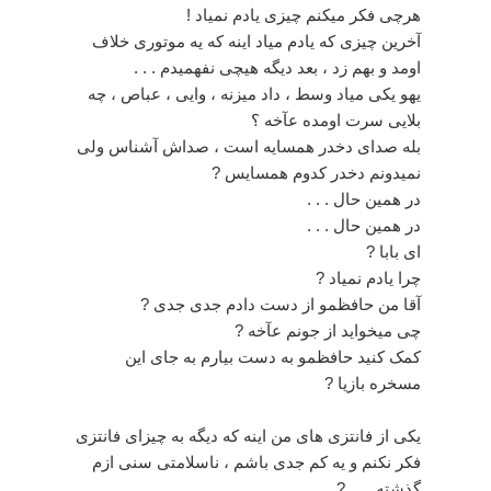
هرچی فکر میکنم چیزی یادم نمیاد !
آخرین چیزی که یادم میاد اینه که یه موتوری خلاف
اومد و بهم زد ، بعد دیگه هیچی نفهمیدم . . .
یهو یکی میاد وسط ، داد میزنه ، وایی ، عباص ، چه
بلایی سرت اومده عآخه ؟
بله صدای دخدر همسایه است ، صداش آشناس ولی
نمیدونم دخدر کدوم همسایس ?
در همین حال . . .
در همین حال . . .
ای بابا ?
چرا یادم نمیاد ?
آقا من حافظمو از دست دادم جدی جدی ?
چی میخواید از جونم عآخه ?
کمک کنید حافظمو به دست بیارم به جای این
مسخره بازیا ?
یکی از فانتزی های من اینه که دیگه به چیزای فانتزی
فکر نکنم و یه کم جدی باشم ، ناسلامتی سنی ازم
گذشته . . . ?