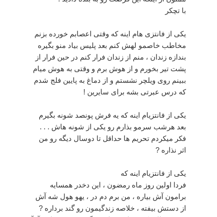
با تچکر
یکی از فانتزی هام اینه که وقتی اعصابم خورده بزنم
مخاطب خاصمو لهش کنم بعد پلیس بیاد منو بگیره
بندازه زندان ، منم از زندان فرار کنم در حین فرار از
پشت تیر بخورم و از هوش برم و وقتی به هوش میام
ببینم روی ویلچر نشستم و از دماغ به پایین فلج شدم
که درس عبرتی بشه برای سایرین !
یکی از فانتزیام اینه که یه فرش پونصد شونه بگیرم
بعد هرشب سرمو بذارم رو یکی از شونه هاش . . .
فکر میکردم تحریم ها حداقل تا دوسال دیگه رو من
اثر نذاره ?
یکی از فانتزیام اینه که
فردا اولین روز ماه رمضون ، این دخدر همسایه
برامون آش بیاره ، من برم دم در ، یهو هول شه آش
از دستش بیفته ، خلاصه زندگیمون رو گند برداره ?