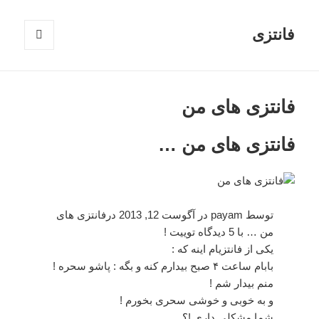
فانتزی
فهرست
و
ابزارک‌ها
فانتزی های من
فانتزی های من …
توسط payam در آگوست 12, 2013 درفانتزی های
من … با 5 دیدگاه توییت !
یکی از فانتزیام اینه که :
بابام ساعت ۴ صبح بیدارم کنه و بگه : پاشو سحره !
منم بیدار شم !
و به خوبی و خوشی سحری بخورم !
شما مشکلی داری !؟