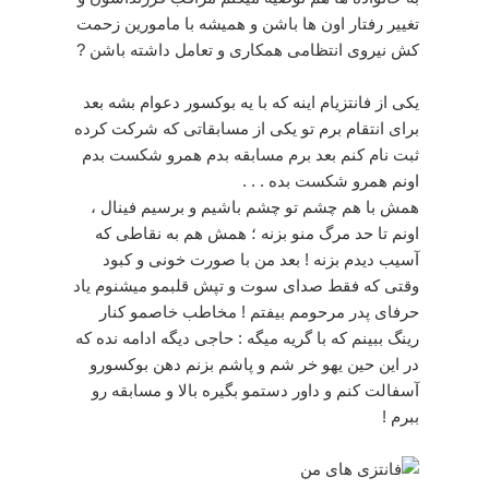
تغییر رفتار اون ها باشن و همیشه با مامورین زحمت
کش نیروی انتظامی همکاری و تعامل داشته باشن ?
یکی از فانتزیام اینه که با یه بوکسور دعوام بشه بعد
برای انتقام برم تو یکی از مسابقاتی که شرکت کرده
ثبت نام کنم بعد برم مسابقه بدم همرو شکست بدم
اونم همرو شکست بده . . .
همش با هم چشم تو چشم باشیم و برسیم فینال ،
اونم تا حد مرگ منو بزنه ؛ همش هم به نقاطی که
آسیب دیدم بزنه ! بعد من با صورت خونی و کبود
وقتی که فقط صدای سوت و تپش قلبمو میشنوم یاد
حرفای پدر مرحومم بیفتم ! مخاطب خاصمو کنار
رینگ ببینم که با گریه میگه : حاجی دیگه ادامه نده که
در این حین یهو خر شم و پاشم بزنم دهن بوکسورو
آسفالت کنم و داور دستمو بگیره بالا و مسابقه رو
ببرم !