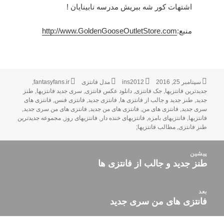
اشتهات کور شه ببریش مدرسه نابینایان !
منبع:
http://www.GoldenGooseOutletStore.com
ارسال
سپتامبر 25, 2016
نویسنده
ins2012
دسته‌ها
مدل فانتزی
برچسب‌ها
fantasyfans.ir
,
شده
جدیدترین فانتزیها
,
جک فانتزی
,
دانلود عکس فانتزی
,
سری جدید فانتزیها
,
طنز
جدید
در
,
طنز جدید و جالب از فانتزی ها
,
فانتزی جدید
,
فانتزی فنس
,
فانتزی های
سری جدید
,
فانتزی های من
,
فانتزی های من جدید
,
فانتزی های من سری جدید
,
فانتزیها
,
فانتزیهای بامزه
,
فانتزیهای خنده دار
,
فانتزیهای روز
,
مجموعه جدیدترین
طنز فانتزی
,
مطالب فانتزیها;
راهبری
پیشین
نوشته
طنز جدید و جالب از فانتزی ها
نوشته
قبلی:
بعد
فانتزی های من سری جدید
نوشته
بعدی: