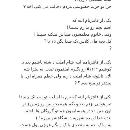
چرا تو حریم خصوسی مردم دخالت می کنی آخه ?
یکی از فانتزیام اینه که
اسم بچم رو بذارم سپنتا !
وقتی خانوم معلمشون صداش میکنه سپنتا !
کل بچه های کلاس یک صدا بگن ۱۵ تا ?
?
یکی از فانتزیامم اینه شام املت داشته باشیم بعد با
گوشیم *۱۱۱# رو بگیرم املتمون تبدیل به پیتزا شه !
الان تابلوئه شام املت داریم ولی خطم همراه اولِ یا
بیشتر توضیح بدم ؟ ?
یکی از فانتزیام اینه که برم با اسلحه تو یه بانک چند تا
تیر هوایی بزنم بعد و بگم همه بخوابین رو زمین ( در
اون حین دخدر همسایمون هم تو گروگان ها باشه ،
بنده خدا اومده شهریه دانشگاهشو بریزه ! )
یه ساک بدم به متصدی بانک و بگم هرچی پول هست