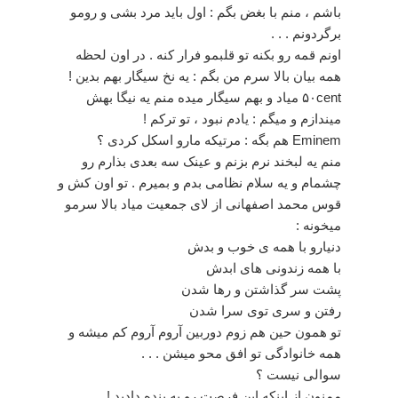
باشم ، منم با بغض بگم : اول باید مرد بشی و رومو
برگردونم . . .
اونم قمه رو بکنه تو قلبمو فرار کنه . در اون لحظه
همه بیان بالا سرم من بگم : یه نخ سیگار بهم بدین !
۵۰cent میاد و بهم سیگار میده منم یه نیگا بهش
میندازم و میگم : یادم نبود ، تو ترکم !
Eminem هم بگه : مرتیکه مارو اسکل کردی ؟
منم یه لبخند نرم بزنم و عینک سه بعدی بذارم رو
چشمام و یه سلام نظامی بدم و بمیرم . تو اون کش و
قوس محمد اصفهانی از لای جمعیت میاد بالا سرمو
میخونه :
دنیارو با همه ی خوب و بدش
با همه زندونی های ابدش
پشت سر گذاشتن و رها شدن
رفتن و سری توی سرا شدن
تو همون حین هم زوم دوربین آروم آروم کم میشه و
همه خانوادگی تو افق محو میشن . . .
سوالی نیست ؟
ممنون از اینکه این فرصت رو به بنده دادید !