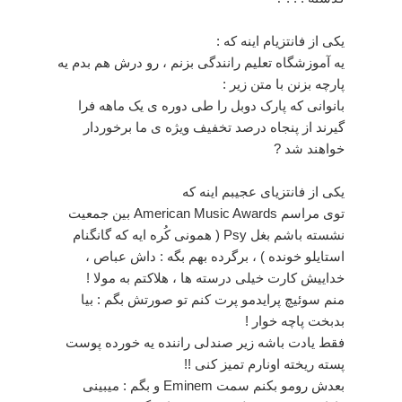
یکی از فانتزیام اینه که :
یه آموزشگاه تعلیم رانندگی بزنم ، رو درش هم بدم یه
پارچه بزنن با متن زیر :
بانوانی که پارک دوبل را طی دوره ی یک ماهه فرا
گیرند از پنجاه درصد تخفیف ویژه ی ما برخوردار
خواهند شد ?
یکی از فانتزیای عجیبم اینه که
توی مراسم American Music Awards بین جمعیت
نشسته باشم بغل Psy ( همونی کُره ایه که گانگنام
استایلو خونده ) ، برگرده بهم بگه : داش عباص ،
خداییش کارت خیلی درسته ها ، هلاکتم به مولا !
منم سوئیچ پرایدمو پرت کنم تو صورتش بگم : بیا
بدبخت پاچه خوار !
فقط یادت باشه زیر صندلی راننده یه خورده پوست
پسته ریخته اونارم تمیز کنی !!
بعدش رومو بکنم سمت Eminem و بگم : میبینی