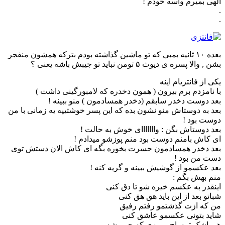
الهی بمیرم واسه خودم !
.
.
بعده ۱۰ ثانیه بمبی که تو ماشین گذاشته بودم بترکه همشون منفجر
بشن , والا پسره ی دیوث ۵ تومن نباید تو جیبش باشه یعنی ؟
یکی از فانتزیام اینه
با نامزدم برم بیرون ( همون دخدره که لامبورگینی داشت )
بعد دوست دخدر سابقم (دخدر همسادمون ) منو ببینه !
بعد به دوستاش منو نشون بده که این پسر خوشتیپه یه زمانی با من
دوست بود !
بعد دوستاش بگن : وااااااای خوش به حالت !
ای کاش بامنم دوست بود منم پوزشو میدادم !
بعد دخدر همسادمون حسرت بخوره بگه ای کاش الان دستش توی
دست من بود !
بعد عکسمو از گوشیش ببینه و گریه کنه !
منم بهش بگم :
اینقدر به عکسم خیره شو تا دق کنی
شباتو بعد از این باید هق هق کنی
من که ازت گذشتمو رفتم رفیق
شاید بتونی عکسمو عاشق کنی
هی اشک تمساح میرزی که چی بشه