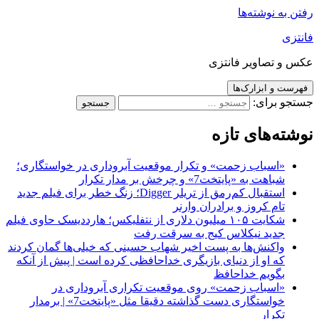
رفتن به نوشته‌ها
فانتزی
عکس و تصاویر فانتزی
فهرست و ابزارک‌ها
جستجو برای:
نوشته‌های تازه
«اسباب زحمت» و تکرار موقعیت آبروداری در خواستگاری؛
شباهت به «پایتخت7» و چرخش بر مدار تکرار
استقبال کم‌رمق از تریلر Digger؛ زنگ خطر برای فیلم جدید
تام کروز و برادران وارنر
شکایت ۱۰۵ میلیون دلاری از نتفلیکس؛ هارددیسک حاوی فیلم
جدید نیکلاس کیج به سرقت رفت
واکنش‌ها به پست اخیر شهاب حسینی که خیلی‌ها گمان کردند
که او از دنیای بازیگری خداحافظی کرده است | پیش از آنکه
بگویم خداحافظ
«اسباب زحمت» روی موقعیت تکراری آبروداری در
خواستگاری دست گذاشته دقیقا مثل «پایتخت7» | برمدار
تکرار