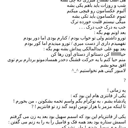
شب و روزات باید باهم یکی بشه
آلبوم عکسامون رو قیچی میکنم
تموم عکسامون باید تکی بشه
میگی نیستم قلبت خورده ترک
خب به درک خب درک . . .
بعد اونم بهم بگه :
تورو داشتم ولی تو خواب بودم / کنارم بودی اما دور بودم
نفهمیدم داری از دست میری / تورو میدیدم اما کور بودم
بعد یهو علی عبدالمالکی پیداش بشه بهم بگه :
حیااااااااا کن دستاتو از دستای اون رها کن
منم حیا کنم با یه حرکت قشنگ دخدر همسادمونو بردارم برم توی
افق محو بشم
لامبور گینی هم نخواستیم ^_^
?
یه زمانی !
یکی از فانتزی هام این بود که :
پادشاه بشم ، به نوکرام بگم واسم تخمه بشکونن ، من بخورم !
تا اینکه مزمز با هزار تومن اومد گند زد تو فانتزیم ! ?
ﯾﮑﯽ ﺍﺯ ﻓﺎﻧﺘﺰﯾﺎﻡ ﺍﯾﻦ ﺑﻮﺩ ﮐﻪ ﺍﺳﻤﻢ ﺳﻬﯿﻞ ﺑﻮﺩ ﺑﻌﺪ ﯾﻪ ﺯﻥ ﻣﯽ ﮔﺮﻓﺘﻢ
ﺍﺳﻤﺶ ﺳﺘﺎﺭﻩ ﺑﻮﺩ ﺑﻌﺪ ﻫﻤﻪ ﻓﮏ ﻭ ﻓﺎﻣﯿﻞ ﺭﺍ ﺑﻪ ﺭﺍ ﺑﻪ ﺯﻧﻢ ﻣﯽ ﮔﻔﺘﻦ :
ﺳﺘﺎﺭﻩ ﯼ ﺳﻬﯿﻞ ﺷﺪﯼ ! ﻭﻟﯽ ﻧﺸﺪ ﮐﻪ . . .