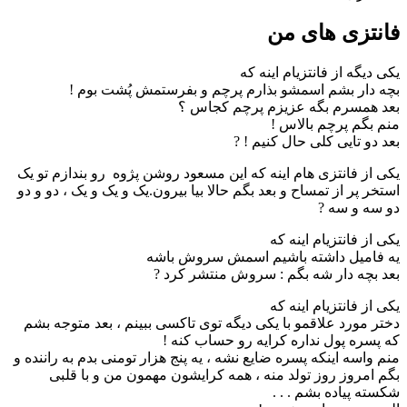
فانتزی های من
یکی دیگه از فانتزیام اینه که
بچه دار بشم اسمشو بذارم پرچم و بفرستمش پُشت بوم !
بعد همسرم بگه عزیزم پرچم کجاس ؟
منم بگم پرچم بالاس !
بعد دو تایی کلی حال کنیم ! ?
یکی از فانتزی هام اینه که این مسعود روشن پژوه رو بندازم تو یک
استخر پر از تمساح و بعد بگم حالا بیا بیرون.یک و یک و یک ، دو و دو
دو سه و سه ?
یکی از فانتزیام اینه که
یه فامیل داشته باشیم اسمش سروش باشه
بعد بچه دار شه بگم : سروش منتشر کرد ?
یکی از فانتزیام اینه که
دختر مورد علاقمو با یکی دیگه توی تاکسی ببینم ، بعد متوجه بشم
که پسره پول نداره کرایه رو حساب کنه !
منم واسه اینکه پسره ضایع نشه ، یه پنج هزار تومنی بدم به راننده و
بگم امروز روز تولد منه ، همه کرایشون مهمون من و با قلبی
شکسته پیاده بشم . . .