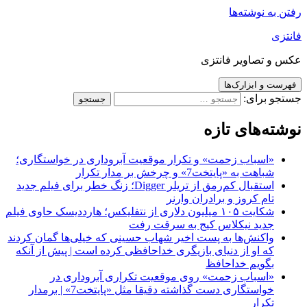
رفتن به نوشته‌ها
فانتزی
عکس و تصاویر فانتزی
فهرست و ابزارک‌ها
جستجو برای:
نوشته‌های تازه
«اسباب زحمت» و تکرار موقعیت آبروداری در خواستگاری؛
شباهت به «پایتخت7» و چرخش بر مدار تکرار
استقبال کم‌رمق از تریلر Digger؛ زنگ خطر برای فیلم جدید
تام کروز و برادران وارنر
شکایت ۱۰۵ میلیون دلاری از نتفلیکس؛ هارددیسک حاوی فیلم
جدید نیکلاس کیج به سرقت رفت
واکنش‌ها به پست اخیر شهاب حسینی که خیلی‌ها گمان کردند
که او از دنیای بازیگری خداحافظی کرده است | پیش از آنکه
بگویم خداحافظ
«اسباب زحمت» روی موقعیت تکراری آبروداری در
خواستگاری دست گذاشته دقیقا مثل «پایتخت7» | برمدار
تکرار