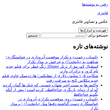
رفتن به نوشته‌ها
فانتزی
عکس و تصاویر فانتزی
فهرست و ابزارک‌ها
جستجو برای:
نوشته‌های تازه
«اسباب زحمت» و تکرار موقعیت آبروداری در خواستگاری؛
شباهت به «پایتخت7» و چرخش بر مدار تکرار
استقبال کم‌رمق از تریلر Digger؛ زنگ خطر برای فیلم جدید
تام کروز و برادران وارنر
شکایت ۱۰۵ میلیون دلاری از نتفلیکس؛ هارددیسک حاوی فیلم
جدید نیکلاس کیج به سرقت رفت
واکنش‌ها به پست اخیر شهاب حسینی که خیلی‌ها گمان کردند
که او از دنیای بازیگری خداحافظی کرده است | پیش از آنکه
بگویم خداحافظ
«اسباب زحمت» روی موقعیت تکراری آبروداری در
خواستگاری دست گذاشته دقیقا مثل «پایتخت7» | برمدار
تکرار