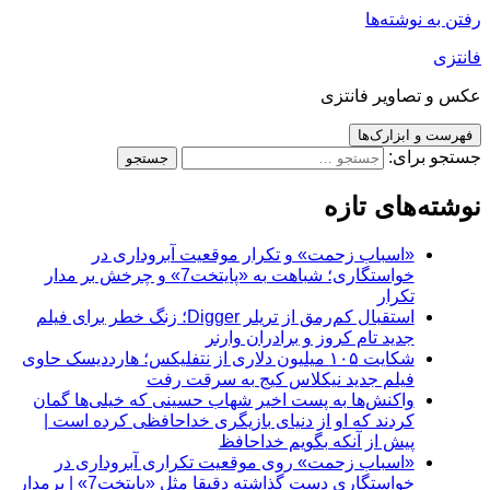
رفتن به نوشته‌ها
فانتزی
عکس و تصاویر فانتزی
فهرست و ابزارک‌ها
جستجو برای:
نوشته‌های تازه
«اسباب زحمت» و تکرار موقعیت آبروداری در
خواستگاری؛ شباهت به «پایتخت7» و چرخش بر مدار
تکرار
استقبال کم‌رمق از تریلر Digger؛ زنگ خطر برای فیلم
جدید تام کروز و برادران وارنر
شکایت ۱۰۵ میلیون دلاری از نتفلیکس؛ هارددیسک حاوی
فیلم جدید نیکلاس کیج به سرقت رفت
واکنش‌ها به پست اخیر شهاب حسینی که خیلی‌ها گمان
کردند که او از دنیای بازیگری خداحافظی کرده است |
پیش از آنکه بگویم خداحافظ
«اسباب زحمت» روی موقعیت تکراری آبروداری در
خواستگاری دست گذاشته دقیقا مثل «پایتخت7» | برمدار