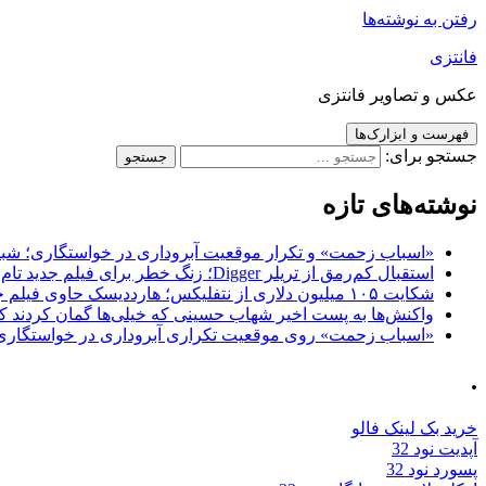
رفتن به نوشته‌ها
فانتزی
عکس و تصاویر فانتزی
فهرست و ابزارک‌ها
جستجو برای:
نوشته‌های تازه
«اسباب زحمت» و تکرار موقعیت آبروداری در خواستگاری؛ شباهت به «پایتخت7» و 
استقبال کم‌رمق از تریلر Digger؛ زنگ خطر برای فیلم جدید تام کروز و برادران وارنر
شکایت ۱۰۵ میلیون دلاری از نتفلیکس؛ هارددیسک حاوی فیلم جدید نیکلاس کیج به سرقت رفت
واکنش‌ها به پست اخیر شهاب حسینی که خیلی‌ها گمان کردند که
«اسباب زحمت» روی موقعیت تکراری آبروداری در خواستگاری دست گذاشته 
.
خرید بک لینک فالو
آپدیت نود 32
پسورد نود 32