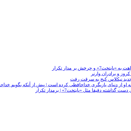
چرخش بر مدار تکرار
 او از دنیای بازیگری خداحافظی کرده است | پیش از آنکه بگویم خداح
دقیقا مثل «پایتخت7» | برمدار تکرار