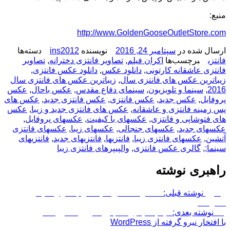
منبع:
http://www.GoldenGooseOutletStore.com
ارسال شده در
سپتامبر 24, 2016
نویسنده
ins2012
دسته‌ها
فانتزی
برچسب‌ها
اکران فیلم
,
تصاویر فانتزی دخترانه
,
تصاویر
فانتزی عاشقانه کارتونی
,
دانلود عکس
,
دانلود عکس فانتزی
,
زیباترین عکس های فانتزی سال
,
زیباترین عکس های فانتزی سال
2016
,
سینما و تلویزیون
,
سینمای دفاع مقدس
,
عکس باحال
,
عکس
پروفایل
,
عکس جدید
,
عکس فانتزی
,
عکس فانتزی جدید
,
عکس های
پس زمینه فانتزی و عاشقانه
,
عکس های فانتزی جدید و زیبا
,
عکس
های فتوشاپی و فانتزی
,
عکسهای با کیفیت
,
عکسهای پروفایل
,
عکسهای جدید
,
عکسهای جنجالی
,
عکسهای زیبا
,
عکسهای فانتزی
آتشین
,
عکسهای فانتزی زیبا
,
فانتزیها
,
فانتزیهای جدید
,
فانتزیهای
سینما;
,
گالری عکس فانتزی
,
والپیپرهای فانتزی زیبا
راهبری نوشته
پیشین
نوشته قبلی:
انتظارات اهالی سینما از جشنواره فیلم
مقاومت
بعد
نوشته بعدی:
فیلم ناهید برنده جایزه گوزن طلایی شد
با افتخار نیرو گرفته از WordPress