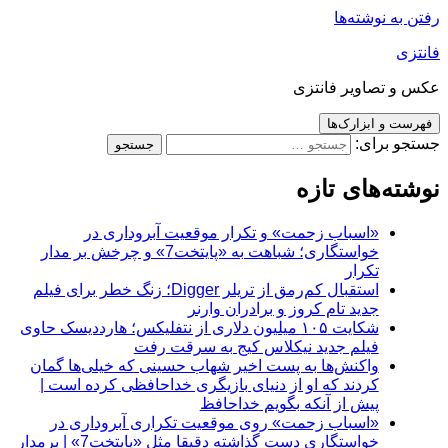
رفتن به نوشته‌ها
فانتزی
عکس و تصاویر فانتزی
فهرست و ابزارک‌ها
جستجو برای:
نوشته‌های تازه
«اسباب زحمت» و تکرار موقعیت آبروداری در
خواستگاری؛ شباهت به «پایتخت7» و چرخش بر مدار
تکرار
استقبال کم‌رمق از تریلر Digger؛ زنگ خطر برای فیلم
جدید تام کروز و برادران وارنر
شکایت ۱۰۵ میلیون دلاری از نتفلیکس؛ هارددیسک حاوی
فیلم جدید نیکلاس کیج به سرقت رفت
واکنش‌ها به پست اخیر شهاب حسینی که خیلی‌ها گمان
کردند که او از دنیای بازیگری خداحافظی کرده است |
پیش از آنکه بگویم خداحافظ
«اسباب زحمت» روی موقعیت تکراری آبروداری در
خواستگاری دست گذاشته دقیقا مثل «پایتخت7» | برمدار