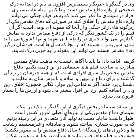
وی در گفتگو با خبرنگار سینماپرس افزود: ما باید در ابتدا به درک
صحیحی از واژه دفاع مقدس دست پیدا کنیم؛ متأسفانه بسیاری
افراد در سینمای ما فکر می کنند که به هر فیلم جنگی می توانند
واژه دفاع مقدس را اطلاق کنند در صورتی که دفاع مقدس یکی از
زیرگونه های ژانر جنگی و از آنجا که مقوله ای بومی است اگر آن
فیلم را در یک کشور دیگر که درکی از دفاع مقدس ندارد به نمایش
بگذاریم نمی تواند چیزی در رابطه با آن بفهمد و تنها کشورهایی مانند
لبنان، سوریه و… هستند که از آنجا که سال ها است خودشان درگیر
دفاع مقدس هستند می توانند این مقوله را به خوبی درک نمایند.
کریمی ادامه داد: ما باید با آگاهی نسبت به ماهیت دفاع مقدس
مبادرت به ساخت فیلم های سینمایی در این زمینه بکنیم؛ دفاع
مقدس مختص یک سری افرادی است که از همه چیزشان در زندگی
گذشتند و برای دفاع از میهن و اسلام و ناموس شان به مقابله با
دشمنان پرداختند؛ اگر به تمامی این موارد نکاتی همچون: اخلاق، دین
و… را اضافه کنیم ارج این افراد بیشتر می شود و ارزش ها را بسیار
افزون می سازد.
این منتقد سینما در بخش دیگری از این گفتگو با تأکید بر اینکه
سینمای دفاع مقدس یکی از نیازهای اصلی امروز کشور است
اظهار داشت: ما باید دست به تولید آثار متعددی در این زمینه بزنیم
که به صورت شعاری ساخته نشوند و صادقانه و غیرمستقیم رشادت
ها و دلاوری های رزمندگان ۸ سال دفاع مقدس را به تصویر بکشند؛
خوشبختانه فیلم های خوبی مانند «ایستاده در غبار» به همین شکل