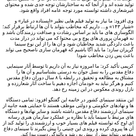
تولید شده اند و از آنجا که به ساختارشان توجه جدی شده و محتوای
غیرشعاری داشته توانسته مورد توجه عامه افراد واقع شود.
وی افزود: ما نیاز به تولید فیلم هایی نظیر «ایستاده در غبار» و
«شیار ۱۴۳» و… داریم که مخاطب بتواند با آن ها ارتباط برقرار کند؛
الگوسازی های ما باید بر اساس رشادت و صداقت رزمندگان باشد و
نه قهرمان پروری های پوچ و بی محتوا که می تواند در دراز مدت
باعث دلزدگی شدید مخاطبان شود و آن ها را از این نوع سینما
گریزان سازد؛ ما باید آگا باشیم که قهرمان سازی ناصحیح می تواند
باعث پس زدن مخاطب شود!
کریمی تأکید کرد: ما امروزه نیاز به آن داریم تا توسط آثار سینمایی
دفاع مقدس را به نسل جوان به درستی بشناسانیم و آن ها را
مشتاق به مطالعه و تحقیق در رابطه با ۸ سال دوران دفاع مقدس
کنیم و هرگز نباید به خودمان اجازه دهیم با ساخت آثار شعارزده و
نازل روندی معکوس در این زمینه رخ دهد.
این منتقد سینمای کشور در خاتمه این گفتگو افزود: تمامی دستگاه
ها و نهادهای حکومتی و دولتی موظف هستند تا حمایتی همه جانبه از
سینمای ارزشمند دفاع مقدس داشته باشند و سایر نهادها و دستگاه
های مرتبط با سینما باید با نظاره بر عملکرد سازمان هنری رسانه
ای اوج که توانسته فیلم های بسیار خوب و ارزشمندی را تولید کند از
آن ها پیروی کرده و روندی این چنینی را پیش بگیرند تا سینمای دفاع
مقدس بتواند بیش از پیش به رشد و بالندگی دست پیدا کند.