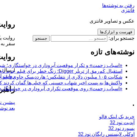
رفتن به نوشته‌ها
فانتزی
عکس و تصاویر فانتزی
روایت
فهرست و ابزارک‌ها
روایت یک
جستجو برای:
سفر به 
نوشته‌های تازه
روایت
«اسباب زحمت» و تکرار موقعیت آبروداری در خواستگاری؛ شباهت به «پایتخت7» و 
ارسال ش
استقبال کم‌رمق از تریلر Digger؛ زنگ خطر برای فیلم جدید تام کروز و برادران وارنر
روایت ای
شکایت ۱۰۵ میلیون دلاری از نتفلیکس؛ هارددیسک حاوی فیلم جدید نیکلاس کیج به سرقت رفت
واکنش‌ها به پست اخیر شهاب حسینی که خیلی‌ها گمان کردند که
راهبر
«اسباب زحمت» روی موقعیت تکراری آبروداری در خواستگاری دست گذاشته
.
پیشین
ن
بعد
نوشت
خرید بک لینک فالو
آپدیت نود 32
پسورد نود 32
اوکلی لایسنس رایگان نود 32