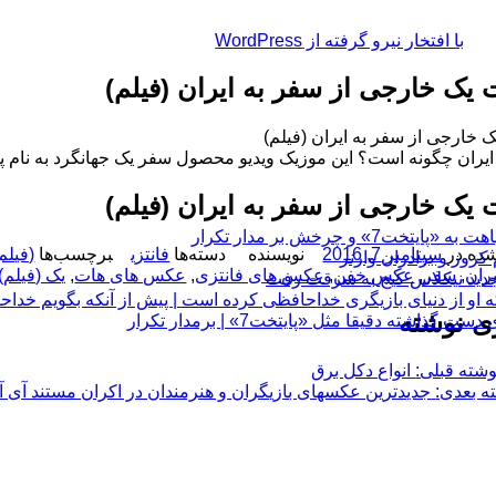
با افتخار نیرو گرفته از WordPress
 یک خارجی از سفر به ایران (فیلم)
 خارجی از سفر به ایران (فیلم)
ایران چگونه است؟ این موزیک ویدیو محصول سفر یک جهانگرد به نام پی
 یک خارجی از سفر به ایران (فیلم)
چرخش بر مدار تکرار
ده در
سپتامبر 7, 2016
نویسنده
دسته‌ها
فانتزی
برچسب‌ها
(فیلم)
ران
,
سفر
,
عکس خفن
,
عکس های فانتزی
,
عکس های هات
,
یک (فیلم)
 او از دنیای بازیگری خداحافظی کرده است | پیش از آنکه بگویم خداح
ی نوشته
 دقیقا مثل «پایتخت7» | برمدار تکرار
وشته قبلی:
انواع دکل برق
ه بعدی:
جدیدترین عکسهای بازیگران و هنرمندان در اکران مستند آی آد