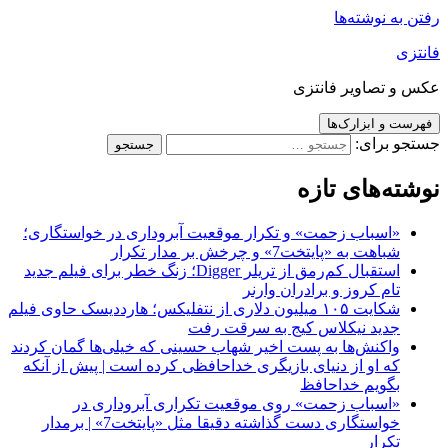
رفتن به نوشته‌ها
فانتزی
عکس و تصاویر فانتزی
فهرست و ابزارک‌ها
جستجو برای:
نوشته‌های تازه
«اسباب زحمت» و تکرار موقعیت آبروداری در خواستگاری؛
شباهت به «پایتخت7» و چرخش بر مدار تکرار
استقبال کم‌رمق از تریلر Digger؛ زنگ خطر برای فیلم جدید
تام کروز و برادران وارنر
شکایت ۱۰۵ میلیون دلاری از نتفلیکس؛ هارددیسک حاوی فیلم
جدید نیکلاس کیج به سرقت رفت
واکنش‌ها به پست اخیر شهاب حسینی که خیلی‌ها گمان کردند
که او از دنیای بازیگری خداحافظی کرده است | پیش از آنکه
بگویم خداحافظ
«اسباب زحمت» روی موقعیت تکراری آبروداری در
خواستگاری دست گذاشته دقیقا مثل «پایتخت7» | برمدار
تکرار