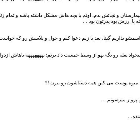
بیمارستان و نجاتش بدم، اونم با بچه هاش مشکل داشته باشه و تمام زند
که با ارزش بود پدرتون بود …
 ، اسمشو بذاریم گیتا، بعد با زنم دعوا کنم و جول و پلاسش رو که خوا
واد بعله رو بگه یهو از وسط جمعیت داد برنم: نهههههههه باهاش ازدو
رن میوه پوست می کنن همه دستاشون رو ببرن !!!
ین پرواز میرسونم …