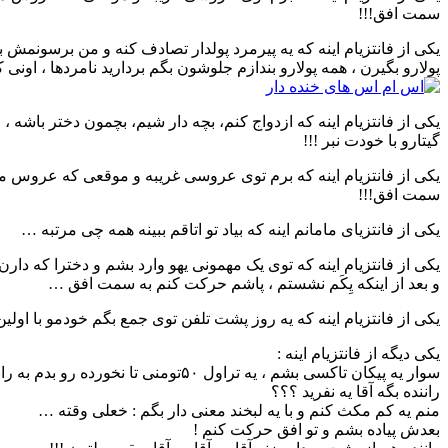
سمت افق!!!
یکی از فانتزیام اینه که یه پیرمرد پولدار تصادف کنه و من برسونمش 
پولارو بگیرن ، همه پولارو بندازم جلوشون بگم بردارید نامردها ، اونی 
یکی از فانتزیام اینه که ازدواج کنم، بچه دار شیم، بچمون دختر باشه
گیتارو با خودت نبر !!!
یکی از فانتزیام اینه که برم توی عروسی غریبه و موقعی که عروس میخ
سمت افق!!!
یکی از فانتزیای مامانم اینه که بیاد تو اتاقم ببینه همه چی مرتبه …
یکی از فانتزیام اینه که توی یک مهمونی یهو وارد بشم و دخترا که دا
و بعد از اینکه یِکَم نشستم ، پاشم حرکت کنم به سمت افق …
یکی از فانتزیام اینه که یه روز پشت تلفن توی جمع بگم خودمو با اول
یکی دیگه از فانتزیام اینه :
سوار یه پیکان تاکسی بشم ، یه تراول ۵۰تومنی تا نخورده رو بدم به راننده…
راننده بگه آقا یه نفرید ؟؟؟
منم یه کم مکث کنم و با یه لبخند معنی دار بگم : خعلی وقته …
بعدش پیاده بشم و تو افق حرکت کنم !