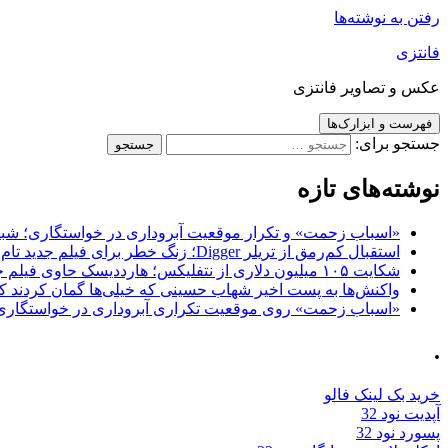
رفتن به نوشته‌ها
فانتزی
عکس و تصاویر فانتزی
فهرست و ابزارک‌ها
جستجو برای:
نوشته‌های تازه
«اسباب زحمت» و تکرار موقعیت آبروداری در خواستگاری؛ شباهت به «پایتخت7» و 
استقبال کم‌رمق از تریلر Digger؛ زنگ خطر برای فیلم جدید تام کروز و برادران وارنر
شکایت ۱۰۵ میلیون دلاری از نتفلیکس؛ هارددیسک حاوی فیلم جدید نیکلاس کیج به سرقت رفت
واکنش‌ها به پست اخیر شهاب حسینی که خیلی‌ها گمان کردند که
«اسباب زحمت» روی موقعیت تکراری آبروداری در خواستگاری دست گذاشته 
.
خرید بک لینک فالو
آپدیت نود 32
پسورد نود 32