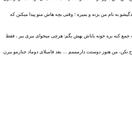
گیشو به نام من بزنه و بمیره ؛ وقتی بچه هاش منو پیدا میکنن که
ست جمع کنه بره خونه باباش بهش بگم: هرچی میخوای ببری ببر ، فقط
اج نکن، من هنوز دوستت دارمممم … بعد فامیلای دوماد جنازمو ببرن