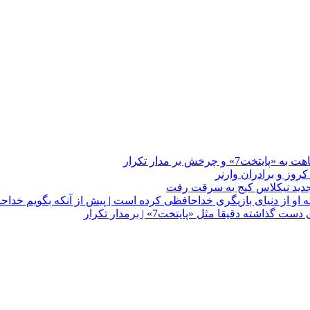
چرخش بر مدار تکرار
 او از دنیای بازیگری خداحافظی کرده است | پیش از آنکه بگویم خداح
دقیقا مثل «پایتخت7» | برمدار تکرار